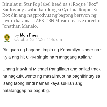
Isinulat ni Star Pop label head na si Roque “Rox”
Santos ang awitin katulong si Cynthia Roque. Si
Rox din ang nagprodyus ng bagong bersyon ng
awitin kasama si ABS-CBN Music creative director
Jonathan Manalo.
by
Mari Thess
October 23, 2023, 2:46 am
Binigyan ng bagong timpla ng Kapamilya singer na si
Kyla ang hit OPM single na “Hanggang Kailan.”
Unang inawit ni Michael Pangilinan ang ballad track
na nagkukuwento ng masalimuot na paghihintay sa
isang taong hindi naman kaya suklian ang
natatanggap na pag-ibig.