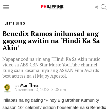
S
FOLL
US
Menu
LET'S SING
Benedix Ramos inilunsad ang
gagong awitin na ‘Hindi Ka Sa
Akin’
Napapanood na rin ang “Hindi Ka Sa Akin music
video sa ABS-CBN Star Music YouTube channel
kung saan kasama niya ang ASEAN Film Awards
best actress na si Majoy Apostol.
by
Mari Thess
November 10, 2023, 3:08 am
Inilabas na ng dating “Pinoy Big Brother Kumunity
season 10″ celebrity edition housemate na si Benedix