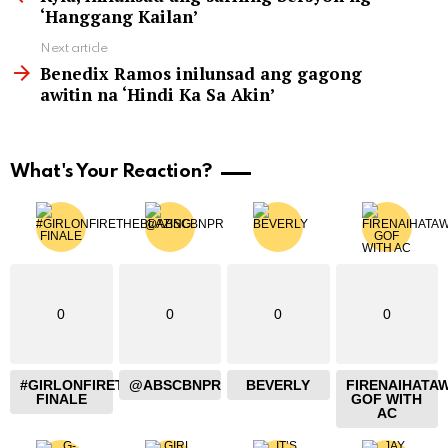
‘Hanggang Kailan’
Next article
Benedix Ramos inilunsad ang gagong
awitin na ‘Hindi Ka Sa Akin’
What's Your Reaction?
0
0
0
0
#GIRLONFIRETHEBLAZING
@ABSCBNPR
BEVERLY
FIRENAIHATA
FINALE
GOF WITH
AC