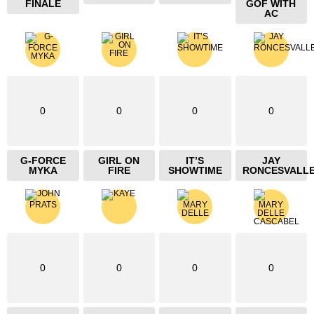
FINALE
GOF WITH
AC
0
0
0
0
G-FORCE
GIRL ON
IT’S
JAY
MYKA
FIRE
SHOWTIME
RONCESVALL
0
0
0
0