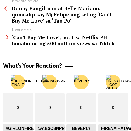
See
Previous article
more
Donny Pangilinan at Belle Mariano,
ipinasilip kay Mj Felipe ang set ng ‘Can’t
Buy Me Love’ sa ‘Tao Po’
Next article
‘Can’t Buy Me Love’, no. 1 sa Netflix PH;
tumabo na ng 500 million views sa Tiktok
What's Your Reaction?
0
0
0
0
#GIRLONFIRETHEBLAZING
@ABSCBNPR
BEVERLY
FIRENAIHATA