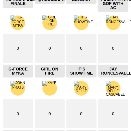
FINALE
GOF WITH
AC
0
0
0
0
G-FORCE
GIRL ON
IT’S
JAY
MYKA
FIRE
SHOWTIME
RONCESVALL
0
0
0
0