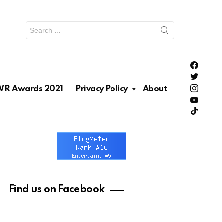
Search
for:
PH Enter
PH Enter
Lionhea
R Awards 2021
Privacy Policy
About
RAWRNa
Lionhea
Find us on Facebook