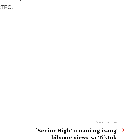
ntTFC.
Next article
‘Senior High’ umani ng isang
bilyong views sa Tiktok