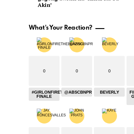
Akin’
What's Your Reaction?
0
0
0
#GIRLONFIRETHEBLAZING
@ABSCBNPR
BEVERLY
F
FINALE