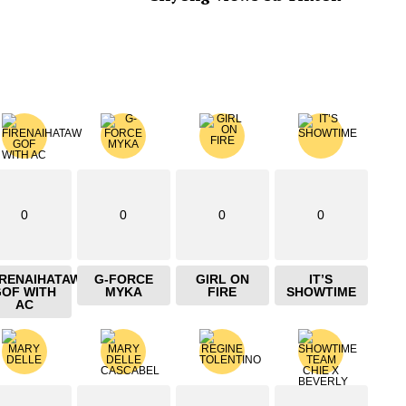
0
0
0
0
IRENAIHATAW
G-FORCE
GIRL ON
IT’S
GOF WITH
MYKA
FIRE
SHOWTIME
AC