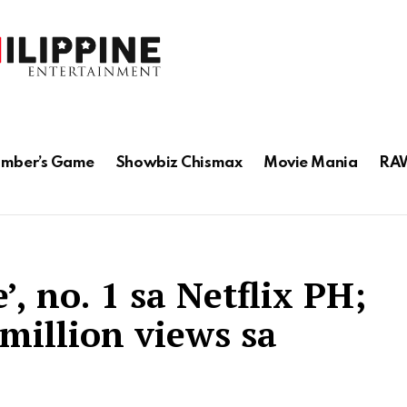
mber’s Game
Showbiz Chismax
Movie Mania
RAW
, no. 1 sa Netflix PH;
million views sa