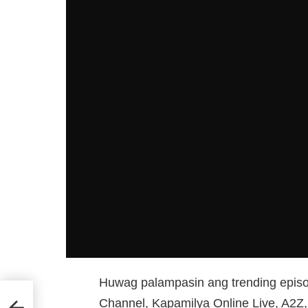
Huwag palampasin ang trending episo
Channel, Kapamilya Online Live, A2Z, 