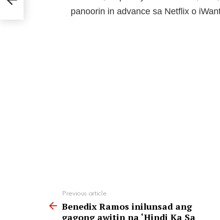
panoorin in advance sa Netflix o iWa
See
Previous article
more
Benedix Ramos inilunsad ang
gagong awitin na ‘Hindi Ka Sa