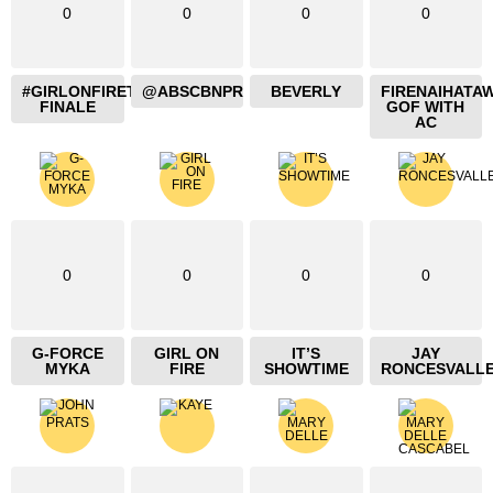
0
0
0
0
#GIRLONFIRETHEBLAZING
@ABSCBNPR
BEVERLY
FIRENAIHATA
FINALE
GOF WITH
AC
0
0
0
0
G-FORCE
GIRL ON
IT’S
JAY
MYKA
FIRE
SHOWTIME
RONCESVALL