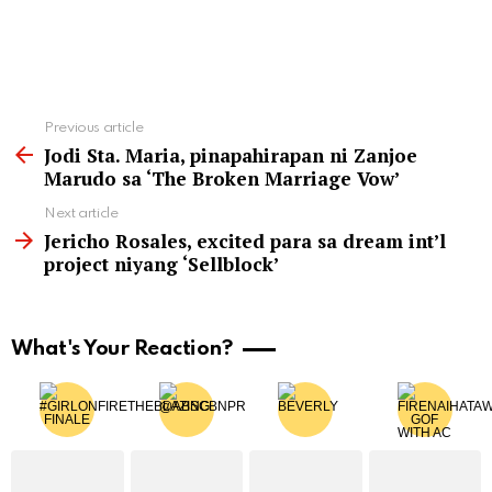
See
Previous article
more
Jodi Sta. Maria, pinapahirapan ni Zanjoe
Marudo sa ‘The Broken Marriage Vow’
Next article
Jericho Rosales, excited para sa dream int’l
project niyang ‘Sellblock’
What's Your Reaction?