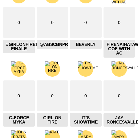
0
0
0
0
#GIRLONFIRETHEBLAZING
@ABSCBNPR
BEVERLY
FIRENAIHATA
FINALE
GOF WITH
AC
0
0
0
0
G-FORCE
GIRL ON
IT’S
JAY
MYKA
FIRE
SHOWTIME
RONCESVALL