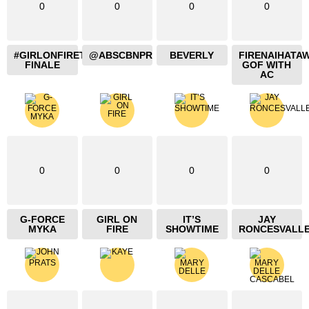
0
0
0
0
#GIRLONFIRETHEBLAZING
@ABSCBNPR
BEVERLY
FIRENAIHATA
FINALE
GOF WITH
AC
0
0
0
0
G-FORCE
GIRL ON
IT’S
JAY
MYKA
FIRE
SHOWTIME
RONCESVALL