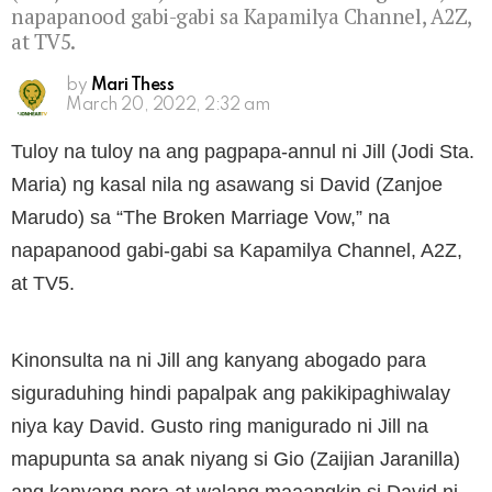
napapanood gabi-gabi sa Kapamilya Channel, A2Z,
at TV5.
by
Mari Thess
March 20, 2022, 2:32 am
Tuloy na tuloy na ang pagpapa-annul ni Jill (Jodi Sta.
Maria) ng kasal nila ng asawang si David (Zanjoe
Marudo) sa “The Broken Marriage Vow,” na
napapanood gabi-gabi sa Kapamilya Channel, A2Z,
at TV5.
Kinonsulta na ni Jill ang kanyang abogado para
siguraduhing hindi papalpak ang pakikipaghiwalay
niya kay David. Gusto ring manigurado ni Jill na
mapupunta sa anak niyang si Gio (Zaijian Jaranilla)
ang kanyang pera at walang maaangkin si David ni