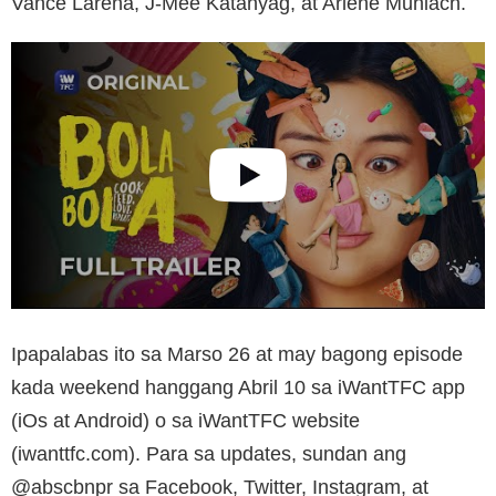
Vance Larena, J-Mee Katanyag, at Arlene Muhlach.
Ipapalabas ito sa Marso 26 at may bagong episode
kada weekend hanggang Abril 10 sa iWantTFC app
(iOs at Android) o sa iWantTFC website
(iwanttfc.com). Para sa updates, sundan ang
@abscbnpr sa Facebook, Twitter, Instagram, at