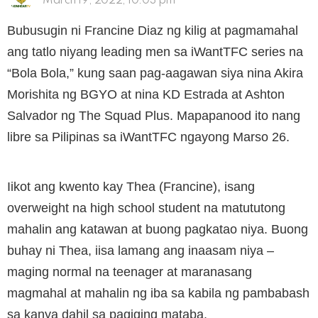
March 19, 2022, 10:03 pm
Bubusugin ni Francine Diaz ng kilig at pagmamahal
ang tatlo niyang leading men sa iWantTFC series na
“Bola Bola,” kung saan pag-aagawan siya nina Akira
Morishita ng BGYO at nina KD Estrada at Ashton
Salvador ng The Squad Plus. Mapapanood ito nang
libre sa Pilipinas sa iWantTFC ngayong Marso 26.
Iikot ang kwento kay Thea (Francine), isang
overweight na high school student na matututong
mahalin ang katawan at buong pagkatao niya. Buong
buhay ni Thea, iisa lamang ang inaasam niya –
maging normal na teenager at maranasang
magmahal at mahalin ng iba sa kabila ng pambabash
sa kanya dahil sa pagiging mataba.