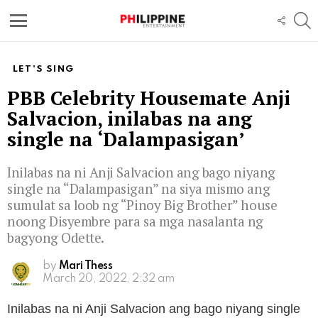
S
FOLL
US
Menu
LET'S SING
PBB Celebrity Housemate Anji
Salvacion, inilabas na ang
single na ‘Dalampasigan’
Inilabas na ni Anji Salvacion ang bago niyang
single na “Dalampasigan” na siya mismo ang
sumulat sa loob ng “Pinoy Big Brother” house
noong Disyembre para sa mga nasalanta ng
bagyong Odette.
by
Mari Thess
March 20, 2022, 2:32 am
Inilabas na ni Anji Salvacion ang bago niyang single