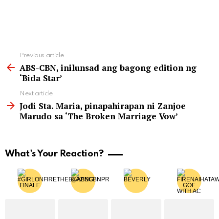
See
Previous article
more
ABS-CBN, inilunsad ang bagong edition ng
‘Bida Star’
Next article
Jodi Sta. Maria, pinapahirapan ni Zanjoe
Marudo sa ‘The Broken Marriage Vow’
What's Your Reaction?