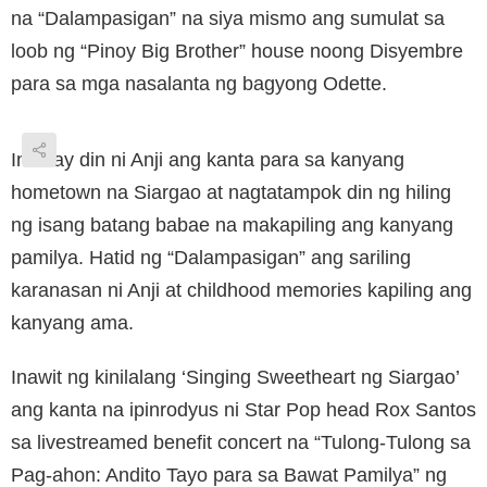
na “Dalampasigan” na siya mismo ang sumulat sa
loob ng “Pinoy Big Brother” house noong Disyembre
para sa mga nasalanta ng bagyong Odette.
Inaalay din ni Anji ang kanta para sa kanyang
hometown na Siargao at nagtatampok din ng hiling
ng isang batang babae na makapiling ang kanyang
pamilya. Hatid ng “Dalampasigan” ang sariling
karanasan ni Anji at childhood memories kapiling ang
kanyang ama.
Inawit ng kinilalang ‘Singing Sweetheart ng Siargao’
ang kanta na ipinrodyus ni Star Pop head Rox Santos
sa livestreamed benefit concert na “Tulong-Tulong sa
Pag-ahon: Andito Tayo para sa Bawat Pamilya” ng