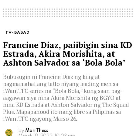
TV-BABAD
Francine Diaz, paiibigin sina KD
Estrada, Akira Morishita, at
Ashton Salvador sa ‘Bola Bola’
Bubusugin ni Francine Diaz ng kilig at
pagmamahal ang tatlo niyang leading men sa
iWantTFC series na “Bola Bola,” kung saan pag-
aagawan siya nina Akira Morishita ng BGYO at
nina KD Estrada at Ashton Salvador ng The Squad
Plus. Mapapanood ito nang libre sa Pilipinas sa
iWantTFC ngayong Marso 26.
by
Mari Thess