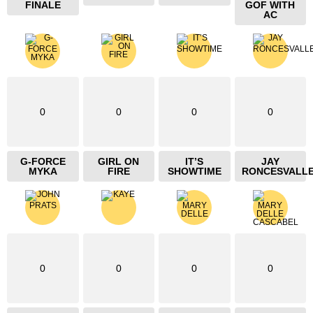
FINALE
GOF WITH
AC
0
0
0
0
G-FORCE
GIRL ON
IT’S
JAY
MYKA
FIRE
SHOWTIME
RONCESVALL
0
0
0
0