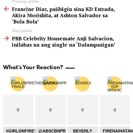
See
Previous article
more
Francine Diaz, paiibigin sina KD Estrada,
Akira Morishita, at Ashton Salvador sa
‘Bola Bola’
Next article
PBB Celebrity Housemate Anji Salvacion,
inilabas na ang single na ‘Dalampasigan’
What's Your Reaction?
0
0
0
0
#GIRLONFIRETHEBLAZING
@ABSCBNPR
BEVERLY
FIRENAIHATA