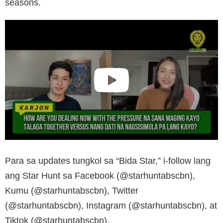
seasons.
Para sa updates tungkol sa “Bida Star,” i-follow lang
ang Star Hunt sa Facebook (@starhuntabscbn),
Kumu (@starhuntabscbn), Twitter
(@starhuntabscbn), Instagram (@starhuntabscbn), at
Tiktok (@starhuntabscbn).