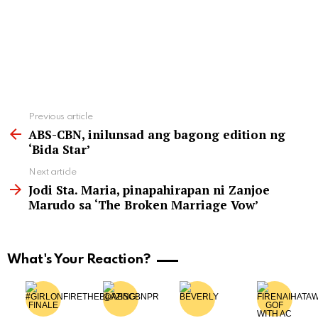
See
Previous article
more
ABS-CBN, inilunsad ang bagong edition ng
‘Bida Star’
Next article
Jodi Sta. Maria, pinapahirapan ni Zanjoe
Marudo sa ‘The Broken Marriage Vow’
What's Your Reaction?