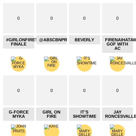
0
0
0
0
#GIRLONFIRETHEBLAZING
@ABSCBNPR
BEVERLY
FIRENAIHATA
FINALE
GOF WITH
AC
0
0
0
0
G-FORCE
GIRL ON
IT’S
JAY
MYKA
FIRE
SHOWTIME
RONCESVALL