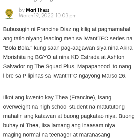
by
Mari Thess
March 19, 2022, 10:03 pm
Bubusugin ni Francine Diaz ng kilig at pagmamahal
ang tatlo niyang leading men sa iWantTFC series na
“Bola Bola,” kung saan pag-aagawan siya nina Akira
Morishita ng BGYO at nina KD Estrada at Ashton
Salvador ng The Squad Plus. Mapapanood ito nang
libre sa Pilipinas sa iWantTFC ngayong Marso 26.
Iikot ang kwento kay Thea (Francine), isang
overweight na high school student na matututong
mahalin ang katawan at buong pagkatao niya. Buong
buhay ni Thea, iisa lamang ang inaasam niya –
maging normal na teenager at maranasang