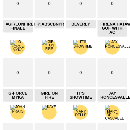
0
0
0
0
#GIRLONFIRETHEBLAZING
@ABSCBNPR
BEVERLY
FIRENAIHATA
FINALE
GOF WITH
AC
0
0
0
0
G-FORCE
GIRL ON
IT’S
JAY
MYKA
FIRE
SHOWTIME
RONCESVALL