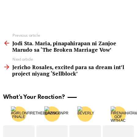
See
Previous article
more
Jodi Sta. Maria, pinapahirapan ni Zanjoe
Marudo sa ‘The Broken Marriage Vow’
Next article
Jericho Rosales, excited para sa dream int’l
project niyang ‘Sellblock’
What's Your Reaction?