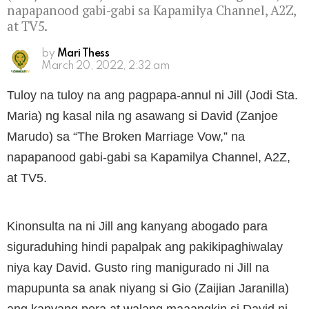
napapanood gabi-gabi sa Kapamilya Channel, A2Z,
at TV5.
by
Mari Thess
March 20, 2022, 2:32 am
Tuloy na tuloy na ang pagpapa-annul ni Jill (Jodi Sta.
Maria) ng kasal nila ng asawang si David (Zanjoe
Marudo) sa “The Broken Marriage Vow,” na
napapanood gabi-gabi sa Kapamilya Channel, A2Z,
at TV5.
Kinonsulta na ni Jill ang kanyang abogado para
siguraduhing hindi papalpak ang pakikipaghiwalay
niya kay David. Gusto ring manigurado ni Jill na
mapupunta sa anak niyang si Gio (Zaijian Jaranilla)
ang kanyang pera at walang maaangkin si David ni