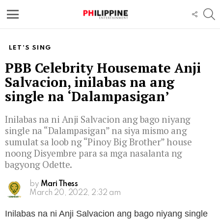
S
FOLL
US
Menu
LET'S SING
PBB Celebrity Housemate Anji
Salvacion, inilabas na ang
single na ‘Dalampasigan’
Inilabas na ni Anji Salvacion ang bago niyang
single na “Dalampasigan” na siya mismo ang
sumulat sa loob ng “Pinoy Big Brother” house
noong Disyembre para sa mga nasalanta ng
bagyong Odette.
by
Mari Thess
March 20, 2022, 2:32 am
Inilabas na ni Anji Salvacion ang bago niyang single