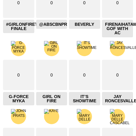
0
0
0
0
#GIRLONFIRETHEBLAZING
@ABSCBNPR
BEVERLY
FIRENAIHATA
FINALE
GOF WITH
AC
0
0
0
0
G-FORCE
GIRL ON
IT’S
JAY
MYKA
FIRE
SHOWTIME
RONCESVALL