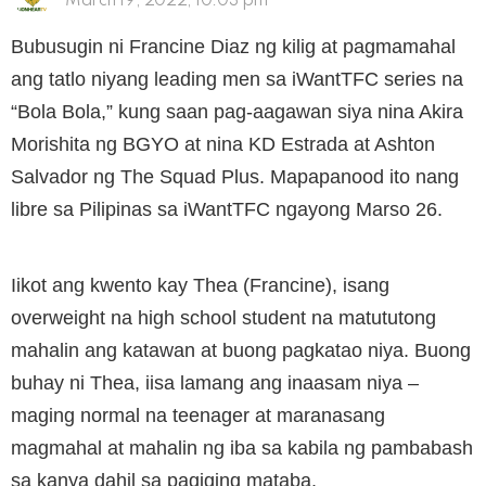
March 19, 2022, 10:03 pm
Bubusugin ni Francine Diaz ng kilig at pagmamahal
ang tatlo niyang leading men sa iWantTFC series na
“Bola Bola,” kung saan pag-aagawan siya nina Akira
Morishita ng BGYO at nina KD Estrada at Ashton
Salvador ng The Squad Plus. Mapapanood ito nang
libre sa Pilipinas sa iWantTFC ngayong Marso 26.
Iikot ang kwento kay Thea (Francine), isang
overweight na high school student na matututong
mahalin ang katawan at buong pagkatao niya. Buong
buhay ni Thea, iisa lamang ang inaasam niya –
maging normal na teenager at maranasang
magmahal at mahalin ng iba sa kabila ng pambabash
sa kanya dahil sa pagiging mataba.