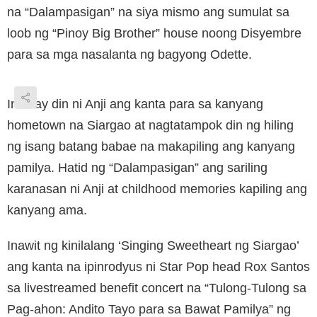
na “Dalampasigan” na siya mismo ang sumulat sa
loob ng “Pinoy Big Brother” house noong Disyembre
para sa mga nasalanta ng bagyong Odette.
Inaalay din ni Anji ang kanta para sa kanyang
hometown na Siargao at nagtatampok din ng hiling
ng isang batang babae na makapiling ang kanyang
pamilya. Hatid ng “Dalampasigan” ang sariling
karanasan ni Anji at childhood memories kapiling ang
kanyang ama.
Inawit ng kinilalang ‘Singing Sweetheart ng Siargao’
ang kanta na ipinrodyus ni Star Pop head Rox Santos
sa livestreamed benefit concert na “Tulong-Tulong sa
Pag-ahon: Andito Tayo para sa Bawat Pamilya” ng