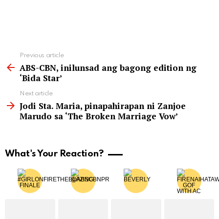
See
Previous article
more
ABS-CBN, inilunsad ang bagong edition ng
‘Bida Star’
Next article
Jodi Sta. Maria, pinapahirapan ni Zanjoe
Marudo sa ‘The Broken Marriage Vow’
What's Your Reaction?