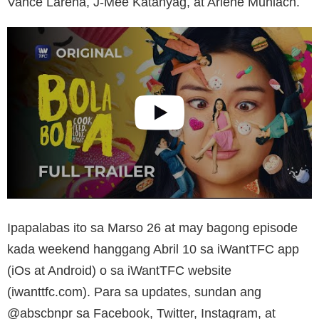
Vance Larena, J-Mee Katanyag, at Arlene Muhlach.
Ipapalabas ito sa Marso 26 at may bagong episode
kada weekend hanggang Abril 10 sa iWantTFC app
(iOs at Android) o sa iWantTFC website
(iwanttfc.com). Para sa updates, sundan ang
@abscbnpr sa Facebook, Twitter, Instagram, at