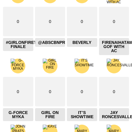
0
0
0
0
#GIRLONFIRETHEBLAZING
@ABSCBNPR
BEVERLY
FIRENAIHATA
FINALE
GOF WITH
AC
0
0
0
0
G-FORCE
GIRL ON
IT’S
JAY
MYKA
FIRE
SHOWTIME
RONCESVALL