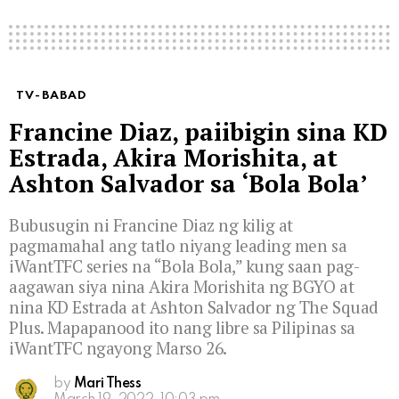
TV-BABAD
Francine Diaz, paiibigin sina KD
Estrada, Akira Morishita, at
Ashton Salvador sa ‘Bola Bola’
Bubusugin ni Francine Diaz ng kilig at
pagmamahal ang tatlo niyang leading men sa
iWantTFC series na “Bola Bola,” kung saan pag-
aagawan siya nina Akira Morishita ng BGYO at
nina KD Estrada at Ashton Salvador ng The Squad
Plus. Mapapanood ito nang libre sa Pilipinas sa
iWantTFC ngayong Marso 26.
by
Mari Thess