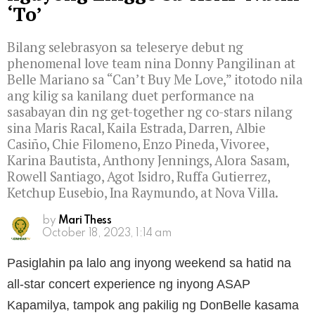
‘To’
Bilang selebrasyon sa teleserye debut ng
phenomenal love team nina Donny Pangilinan at
Belle Mariano sa “Can’t Buy Me Love,” itotodo nila
ang kilig sa kanilang duet performance na
sasabayan din ng get-together ng co-stars nilang
sina Maris Racal, Kaila Estrada, Darren, Albie
Casiño, Chie Filomeno, Enzo Pineda, Vivoree,
Karina Bautista, Anthony Jennings, Alora Sasam,
Rowell Santiago, Agot Isidro, Ruffa Gutierrez,
Ketchup Eusebio, Ina Raymundo, at Nova Villa.
by
Mari Thess
October 18, 2023, 1:14 am
Pasiglahin pa lalo ang inyong weekend sa hatid na
all-star concert experience ng inyong ASAP
Kapamilya, tampok ang pakilig ng DonBelle kasama