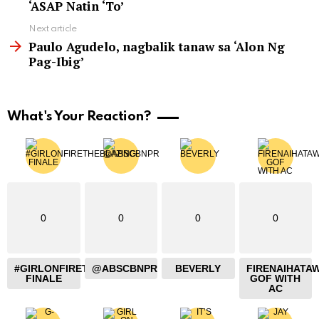
‘ASAP Natin ‘To’
Next article
Paulo Agudelo, nagbalik tanaw sa ‘Alon Ng
Pag-Ibig’
What's Your Reaction?
0
0
0
0
#GIRLONFIRETHEBLAZING
@ABSCBNPR
BEVERLY
FIRENAIHATA
FINALE
GOF WITH
AC