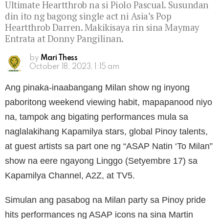
Ultimate Heartthrob na si Piolo Pascual. Susundan
din ito ng bagong single act ni Asia’s Pop
Heartthrob Darren. Makikisaya rin sina Maymay
Entrata at Donny Pangilinan.
by
Mari Thess
October 18, 2023, 1:15 am
Ang pinaka-inaabangang Milan show ng inyong
paboritong weekend viewing habit, mapapanood niyo
na, tampok ang bigating performances mula sa
naglalakihang Kapamilya stars, global Pinoy talents,
at guest artists sa part one ng “ASAP Natin ‘To Milan”
show na eere ngayong Linggo (Setyembre 17) sa
Kapamilya Channel, A2Z, at TV5.
Simulan ang pasabog na Milan party sa Pinoy pride
hits performances ng ASAP icons na sina Martin