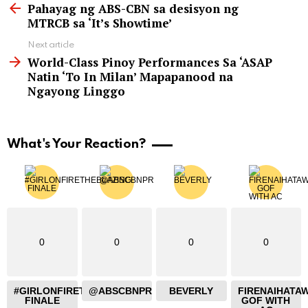
more
Pahayag ng ABS-CBN sa desisyon ng
MTRCB sa ‘It’s Showtime’
Next article
World-Class Pinoy Performances Sa ‘ASAP
Natin ‘To In Milan’ Mapapanood na
Ngayong Linggo
What's Your Reaction?
0
0
0
0
#GIRLONFIRETHEBLAZING
@ABSCBNPR
BEVERLY
FIRENAIHATA
FINALE
GOF WITH