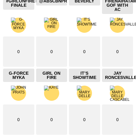
#GIRLONFIRETHEBLAZING
@ABSCBNPR
BEVERLY
FIRENAIHATA
FINALE
GOF WITH
AC
0
0
0
0
G-FORCE
GIRL ON
IT’S
JAY
MYKA
FIRE
SHOWTIME
RONCESVALL
0
0
0
0