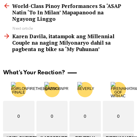
more
World-Class Pinoy Performances Sa ‘ASAP
Natin ‘To In Milan’ Mapapanood na
Ngayong Linggo
Next article
Karen Davila, itatampok ang Millennial
Couple na naging Milyonaryo dahil sa
pagbenta ng bike sa ‘My Puhunan’
What's Your Reaction?
0
0
0
0