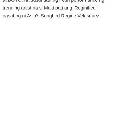
at BGYO, na susundan ng fresh performance ng
trending artist na si Maki pati ang ‘Reginified’
pasabog ni Asia’s Songbird Regine Velasquez.