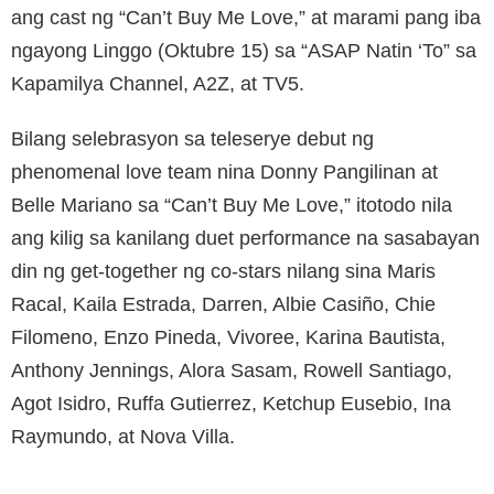
ang cast ng “Can’t Buy Me Love,” at marami pang iba
ngayong Linggo (Oktubre 15) sa “ASAP Natin ‘To” sa
Kapamilya Channel, A2Z, at TV5.
Bilang selebrasyon sa teleserye debut ng
phenomenal love team nina Donny Pangilinan at
Belle Mariano sa “Can’t Buy Me Love,” itotodo nila
ang kilig sa kanilang duet performance na sasabayan
din ng get-together ng co-stars nilang sina Maris
Racal, Kaila Estrada, Darren, Albie Casiño, Chie
Filomeno, Enzo Pineda, Vivoree, Karina Bautista,
Anthony Jennings, Alora Sasam, Rowell Santiago,
Agot Isidro, Ruffa Gutierrez, Ketchup Eusebio, Ina
Raymundo, at Nova Villa.