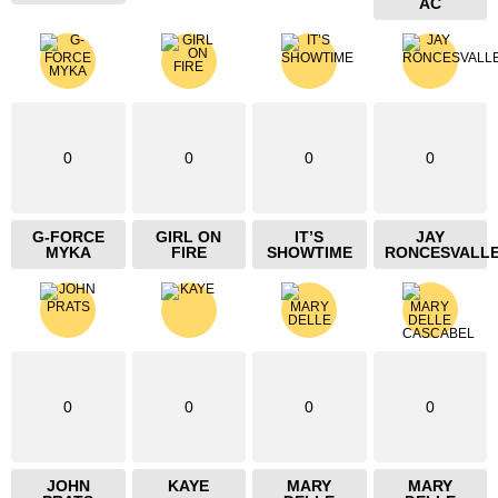
AC
0
0
0
0
G-FORCE
GIRL ON
IT’S
JAY
MYKA
FIRE
SHOWTIME
RONCESVALL
0
0
0
0
JOHN
KAYE
MARY
MARY