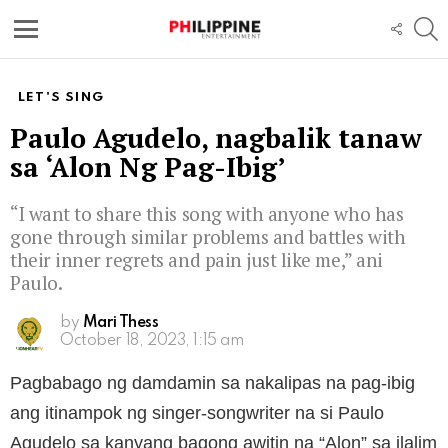
S
FOLL
US
Menu
LET'S SING
Paulo Agudelo, nagbalik tanaw
sa ‘Alon Ng Pag-Ibig’
“I want to share this song with anyone who has
gone through similar problems and battles with
their inner regrets and pain just like me,” ani
Paulo.
by
Mari Thess
October 18, 2023, 1:15 am
Pagbabago ng damdamin sa nakalipas na pag-ibig
ang itinampok ng singer-songwriter na si Paulo
Agudelo sa kanyang bagong awitin na “Alon” sa ilalim