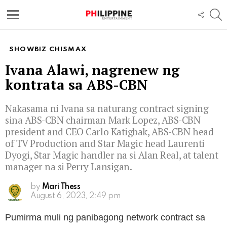
S
FOLL
US
Menu
SHOWBIZ CHISMAX
Ivana Alawi, nagrenew ng
kontrata sa ABS-CBN
Nakasama ni Ivana sa naturang contract signing
sina ABS-CBN chairman Mark Lopez, ABS-CBN
president and CEO Carlo Katigbak, ABS-CBN head
of TV Production and Star Magic head Laurenti
Dyogi, Star Magic handler na si Alan Real, at talent
manager na si Perry Lansigan.
by
Mari Thess
August 6, 2023, 2:49 pm
Pumirma muli ng panibagong network contract sa