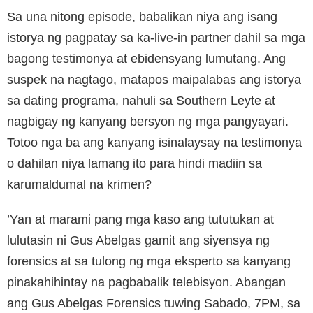
Sa una nitong episode, babalikan niya ang isang
istorya ng pagpatay sa ka-live-in partner dahil sa mga
bagong testimonya at ebidensyang lumutang. Ang
suspek na nagtago, matapos maipalabas ang istorya
sa dating programa, nahuli sa Southern Leyte at
nagbigay ng kanyang bersyon ng mga pangyayari.
Totoo nga ba ang kanyang isinalaysay na testimonya
o dahilan niya lamang ito para hindi madiin sa
karumaldumal na krimen?
’Yan at marami pang mga kaso ang tututukan at
lulutasin ni Gus Abelgas gamit ang siyensya ng
forensics at sa tulong ng mga eksperto sa kanyang
pinakahihintay na pagbabalik telebisyon. Abangan
ang Gus Abelgas Forensics tuwing Sabado, 7PM, sa