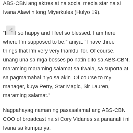
ABS-CBN ang aktres at na social media star na si
Ivana Alawi nitong Miyerkules (Hulyo 19).
“I feel so happy and I feel so blessed. I am here
where I’m supposed to be,” aniya. “I have three
things that I’m very very thankful for. Of course,
unang una sa mga bosses po natin dito sa ABS-CBN,
maraming maraming salamat sa tiwala, sa suporta at
sa pagmamahal niyo sa akin. Of course to my
manager, kuya Perry, Star Magic, Sir Lauren,
maraming salamat.”
Nagpahayag naman ng pasasalamat ang ABS-CBN
COO of broadcast na si Cory Vidanes sa pananatili ni
Ivana sa kumpanya.