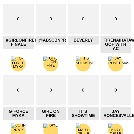
0
0
0
0
#GIRLONFIRETHEBLAZING
@ABSCBNPR
BEVERLY
FIRENAIHATA
FINALE
GOF WITH
AC
0
0
0
0
G-FORCE
GIRL ON
IT’S
JAY
MYKA
FIRE
SHOWTIME
RONCESVALL