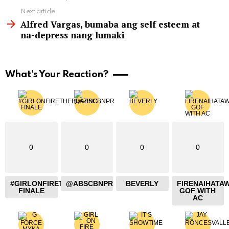
Next article
Alfred Vargas, bumaba ang self esteem at
na-depress nang lumaki
What's Your Reaction?
0
0
0
0
#GIRLONFIRETHEBLAZING
@ABSCBNPR
BEVERLY
FIRENAIHATA
FINALE
GOF WITH
AC