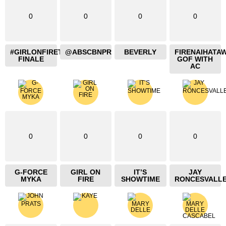
0
0
0
0
#GIRLONFIRETHEBLAZING
@ABSCBNPR
BEVERLY
FIRENAIHATA
FINALE
GOF WITH
AC
0
0
0
0
G-FORCE
GIRL ON
IT’S
JAY
MYKA
FIRE
SHOWTIME
RONCESVALL