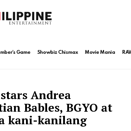
mber’s Game
Showbiz Chismax
Movie Mania
RAW
 stars Andrea
stian Bables, BGYO at
sa kani-kanilang