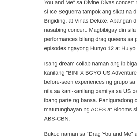
You and Me” sa Divine Divas concert 
si Ice Seguerra tampok ang sikat na 
Brigiding, at Viñas Deluxe. Abangan 
nasabing concert. Magbibigay din sila
performances bilang drag queens sa 
episodes ngayong Hunyo 12 at Hulyo 
Isang dream collab naman ang ibibiga
kanilang “BINI X BGYO US Adventures
before-seen experiences ng grupo sa
nila sa kani-kanilang pamilya sa US pa
ibang parte ng bansa. Paniguradong d
matutunghayan ng ACES at Blooms s
ABS-CBN.
Bukod naman sa “Drag You and Me” a