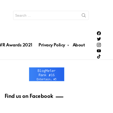
Search
for:
PH Enter
PH Enter
Lionhea
R Awards 2021
Privacy Policy
About
RAWRNa
Lionhea
Find us on Facebook