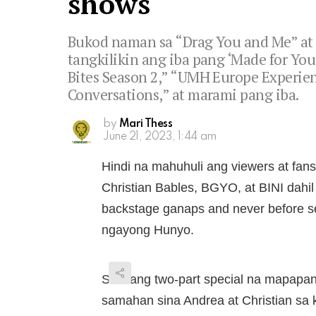
shows
Bukod naman sa “Drag You and Me” at 
tangkilikin ang iba pang ‘Made for Yo
Bites Season 2,” “UMH Europe Experienc
Conversations,” at marami pang iba.
by
Mari Thess
June 21, 2023, 1:44 am
Hindi na mahuhuli ang viewers at fans
Christian Bables, BGYO, at BINI dahil
backstage ganaps and never before s
ngayong Hunyo.
Sa isang two-part special na mapap
samahan sina Andrea at Christian sa