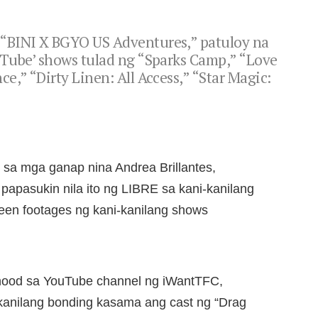
“BINI X BGYO US Adventures,” patuloy na
uTube’ shows tulad ng “Sparks Camp,” “Love
e,” “Dirty Linen: All Access,” “Star Magic:
 sa mga ganap nina Andrea Brillantes,
 papasukin nila ito ng LIBRE sa kani-kanilang
een footages ng kani-kanilang shows
anood sa YouTube channel ng iWantTFC,
 kanilang bonding kasama ang cast ng “Drag