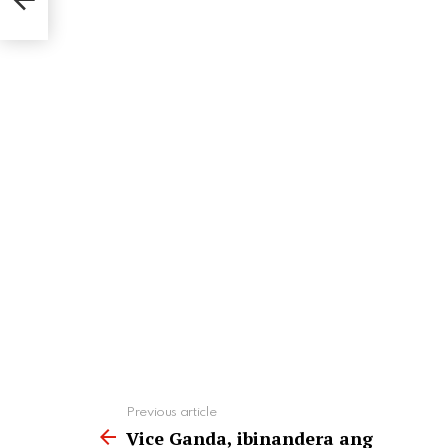
See
Previous article
more
Vice Ganda, ibinandera ang