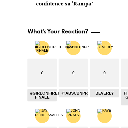
confidence sa ‘Rampa’
What's Your Reaction?
0
0
0
#GIRLONFIRETHEBLAZING
@ABSCBNPR
BEVERLY
F
FINALE