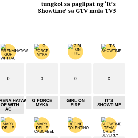
tungkol sa paglipat ng ‘It’s
Showtime’ sa GTV mula TV5
0
0
0
0
IRENAIHATAW
G-FORCE
GIRL ON
IT’S
GOF WITH
MYKA
FIRE
SHOWTIME
AC