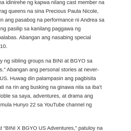
na idinirehe ng kapwa nilang cast member na
drag queens na sina Precious Paula Nicole,
din ang pasabog na performance ni Andrea sa
 ng pasilip sa kanilang paggawa ng
palabas. Abangan ang nasabing special
10.
y ng sibling groups na BINI at BGYO sa
.” Abangan ang personal stories at never-
 US. Huwag din palampasin ang pagbisita
ti na rin ang busking na ginawa nila sa iba’t
oble sa saya, adventures, at drama ang
imula Hunyo 22 sa YouTube channel ng
t “BINI X BGYO US Adventures,” patuloy na