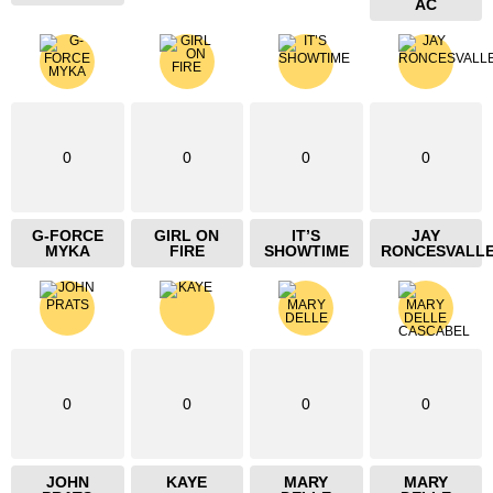
AC
0
0
0
0
G-FORCE
GIRL ON
IT’S
JAY
MYKA
FIRE
SHOWTIME
RONCESVALL
0
0
0
0
JOHN
KAYE
MARY
MARY