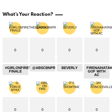
What's Your Reaction?
0
0
0
0
#GIRLONFIRETHEBLAZING
@ABSCBNPR
BEVERLY
FIRENAIHATA
FINALE
GOF WITH
AC
0
0
0
0