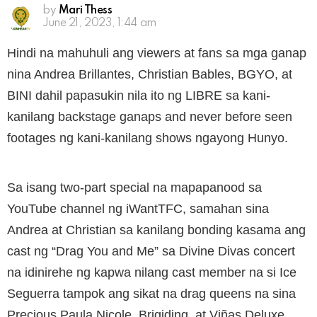
by
Mari Thess
June 21, 2023, 1:44 am
Hindi na mahuhuli ang viewers at fans sa mga ganap
nina Andrea Brillantes, Christian Bables, BGYO, at
BINI dahil papasukin nila ito ng LIBRE sa kani-
kanilang backstage ganaps and never before seen
footages ng kani-kanilang shows ngayong Hunyo.
Sa isang two-part special na mapapanood sa
YouTube channel ng iWantTFC, samahan sina
Andrea at Christian sa kanilang bonding kasama ang
cast ng “Drag You and Me” sa Divine Divas concert
na idinirehe ng kapwa nilang cast member na si Ice
Seguerra tampok ang sikat na drag queens na sina
Precious Paula Nicole, Brigiding, at Viñas Deluxe.