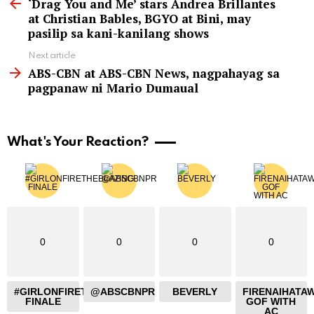
more
‘Drag You and Me’ stars Andrea Brillantes
at Christian Bables, BGYO at Bini, may
pasilip sa kani-kanilang shows
Next article
ABS-CBN at ABS-CBN News, nagpahayag sa
pagpanaw ni Mario Dumaual
What's Your Reaction?
0
0
0
0
#GIRLONFIRETHEBLAZING
@ABSCBNPR
BEVERLY
FIRENAIHATA
FINALE
GOF WITH
AC