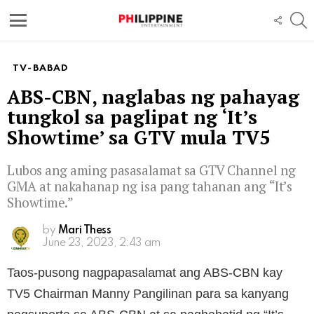
S
FOLL
US
Menu
TV-BABAD
ABS-CBN, naglabas ng pahayag
tungkol sa paglipat ng ‘It’s
Showtime’ sa GTV mula TV5
Lubos ang aming pasasalamat sa GTV Channel ng
GMA at nakahanap ng isa pang tahanan ang “It’s
Showtime.”
by
Mari Thess
June 23, 2023, 2:43 am
Taos-pusong nagpapasalamat ang ABS-CBN kay
TV5 Chairman Manny Pangilinan para sa kanyang