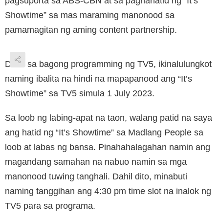
pagsuporta sa ABS-CBN at sa paghahatid ng “It’s
Showtime” sa mas maraming manonood sa
pamamagitan ng aming content partnership.
Dahil sa bagong programming ng TV5, ikinalulungkot
naming ibalita na hindi na mapapanood ang “It’s
Showtime” sa TV5 simula 1 July 2023.
Sa loob ng labing-apat na taon, walang patid na saya
ang hatid ng “It’s Showtime” sa Madlang People sa
loob at labas ng bansa. Pinahahalagahan namin ang
magandang samahan na nabuo namin sa mga
manonood tuwing tanghali. Dahil dito, minabuti
naming tanggihan ang 4:30 pm time slot na inalok ng
TV5 para sa programa.