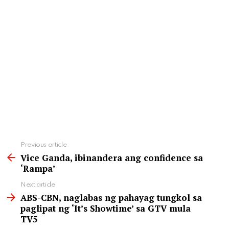
See
Previous article
more
Vice Ganda, ibinandera ang confidence sa
‘Rampa’
Next article
ABS-CBN, naglabas ng pahayag tungkol sa
paglipat ng ‘It’s Showtime’ sa GTV mula
TV5