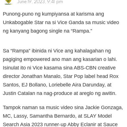
June 19, 2023, 9:41 pm
Punong-puno ng kumpiyansa at karisma ang
Unkabogable Star na si Vice Ganda sa music video
ng kanyang bagong single na “Rampa.”
Sa “Rampa” ibinida ni Vice ang kahalagahan ng
pagiging empowered ano man ang kasarian o lahi.
Isinulat ito ni Vice kasama sina ABS-CBN creative
director Jonathan Manalo, Star Pop label head Rox
Santos, EJ Bollano, Loriebelle Aira Darunday, at
Justin Catalan na nag-produce at areglo ng awitin.
Tampok naman sa music video sina Jackie Gonzaga,
MC, Lassy, Samantha Bernardo, at SLAY Model
Search Asia 2023 runner-up Abby Eclanir at Sauce