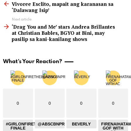
more
Vivoree Esclito, mapait ang karanasan sa
‘Dalawang Isip’
Next article
‘Drag You and Me’ stars Andrea Brillantes
at Christian Bables, BGYO at Bini, may
pasilip sa kani-kanilang shows
What's Your Reaction?
0
0
0
0
#GIRLONFIRETHEBLAZING
@ABSCBNPR
BEVERLY
FIRENAIHATA
FINALE
GOF WITH