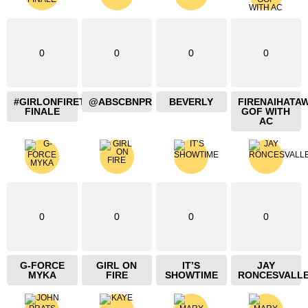
0
0
0
0
#GIRLONFIRETHEBLAZING
@ABSCBNPR
BEVERLY
FIRENAIHATA
FINALE
GOF WITH
AC
0
0
0
0
G-FORCE
GIRL ON
IT’S
JAY
MYKA
FIRE
SHOWTIME
RONCESVALL