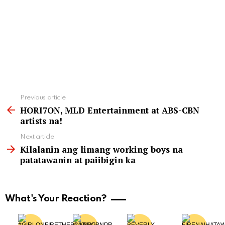
See
Previous article
more
HORI7ON, MLD Entertainment at ABS-CBN
artists na!
Next article
Kilalanin ang limang working boys na
patatawanin at paiibigin ka
What's Your Reaction?