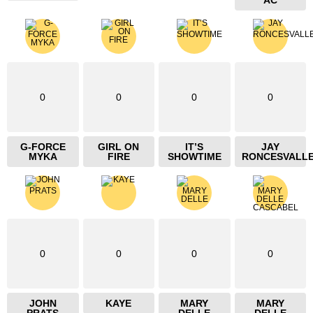
AC
0
0
0
0
G-FORCE
GIRL ON
IT’S
JAY
MYKA
FIRE
SHOWTIME
RONCESVALL
0
0
0
0
JOHN
KAYE
MARY
MARY