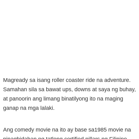
Magready sa isang roller coaster ride na adventure.
Samahan sila sa bawat ups, downs at saya ng buhay,
at panoorin ang limang binatilyong ito na maging
ganap na mga lalaki.
Ang comedy movie na ito ay base sa1985 movie na
pinagbidahan ng tatlong certified pillars ng Filipino