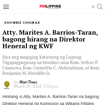
S
FOLL
US
Menu
SHOWBIZ CHISMAX
Atty. Marites A. Barrios-Taran,
bagong hirang na Direktor
Heneral ng KWF
Siya ang magiging katuwang ng Lupong
Tagapagpaganap na binubuo nina Kom. Arthur P.
Casanova, Kom. Carmelita C. Abdurahman, at Kom.
Benjamin M. Mendillo Jr.
by
Mari Thess
March 29, 2023, 5:02 pm
Hinirang si Atty. Marites A. Barrios-Taran na bagong
Direktor Heneral ng Komisyon sa Wikang Filipino