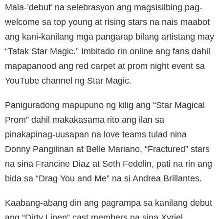
Mala-’debut’ na selebrasyon ang magsisilbing pag-
welcome sa top young at rising stars na nais maabot
ang kani-kanilang mga pangarap bilang artistang may
“Tatak Star Magic.” Imbitado rin online ang fans dahil
mapapanood ang red carpet at prom night event sa
YouTube channel ng Star Magic.
Paniguradong mapupuno ng kilig ang “Star Magical
Prom” dahil makakasama rito ang ilan sa
pinakapinag-uusapan na love teams tulad nina
Donny Pangilinan at Belle Mariano, “Fractured” stars
na sina Francine Diaz at Seth Fedelin, pati na rin ang
bida sa “Drag You and Me” na si Andrea Brillantes.
Kaabang-abang din ang pagrampa sa kanilang debut
ang “Dirty Linen” cast members na sina Xyriel