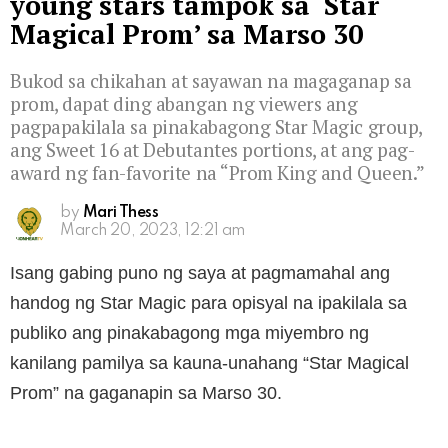
young stars tampok sa ‘Star
Magical Prom’ sa Marso 30
Bukod sa chikahan at sayawan na magaganap sa
prom, dapat ding abangan ng viewers ang
pagpapakilala sa pinakabagong Star Magic group,
ang Sweet 16 at Debutantes portions, at ang pag-
award ng fan-favorite na “Prom King and Queen.”
by
Mari Thess
March 20, 2023, 12:21 am
Isang gabing puno ng saya at pagmamahal ang
handog ng Star Magic para opisyal na ipakilala sa
publiko ang pinakabagong mga miyembro ng
kanilang pamilya sa kauna-unahang “Star Magical
Prom” na gaganapin sa Marso 30.