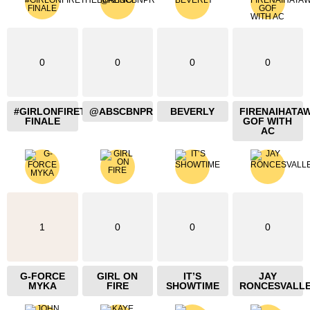
0
0
0
0
#GIRLONFIRETHEBLAZING
@ABSCBNPR
BEVERLY
FIRENAIHATA
FINALE
GOF WITH
AC
1
0
0
0
G-FORCE
GIRL ON
IT’S
JAY
MYKA
FIRE
SHOWTIME
RONCESVALL