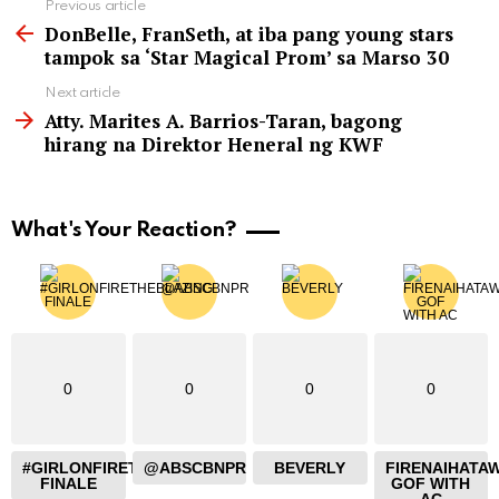
See
Previous article
more
DonBelle, FranSeth, at iba pang young stars
tampok sa ‘Star Magical Prom’ sa Marso 30
Next article
Atty. Marites A. Barrios-Taran, bagong
hirang na Direktor Heneral ng KWF
What's Your Reaction?
0
0
0
0
#GIRLONFIRETHEBLAZING
@ABSCBNPR
BEVERLY
FIRENAIHATA
FINALE
GOF WITH