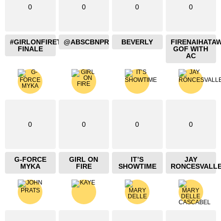
0
0
0
0
#GIRLONFIRETHEBLAZING
@ABSCBNPR
BEVERLY
FIRENAIHATA
FINALE
GOF WITH
AC
0
0
0
0
G-FORCE
GIRL ON
IT’S
JAY
MYKA
FIRE
SHOWTIME
RONCESVALL