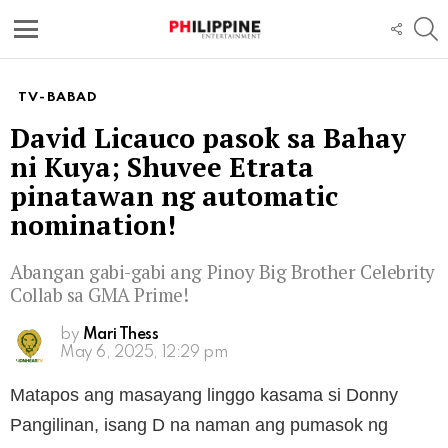
S
FOLL
US
Menu
TV-BABAD
David Licauco pasok sa Bahay
ni Kuya; Shuvee Etrata
pinatawan ng automatic
nomination!
Abangan gabi-gabi ang Pinoy Big Brother Celebrity
Collab sa GMA Prime!
by
Mari Thess
May 6, 2025, 12:29 pm
Matapos ang masayang linggo kasama si Donny
Pangilinan, isang D na naman ang pumasok ng