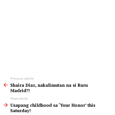
See
Previous article
more
Shaira Diaz, nakalimutan na si Ruru
Madrid?!
Next article
Usapang childhood sa ‘Your Honor’ this
Saturday!