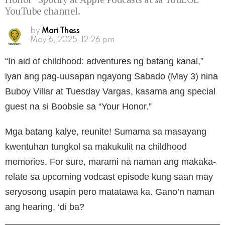
YouTube channel.
by
Mari Thess
May 6, 2025, 12:26 pm
“In aid of childhood: adventures ng batang kanal,”
iyan ang pag-uusapan ngayong Sabado (May 3) nina
Buboy Villar at Tuesday Vargas, kasama ang special
guest na si Boobsie sa “Your Honor.”
Mga batang kalye, reunite! Sumama sa masayang
kwentuhan tungkol sa makukulit na childhood
memories. For sure, marami na naman ang makaka-
relate sa upcoming vodcast episode kung saan may
seryosong usapin pero matatawa ka. Gano’n naman
ang hearing, ‘di ba?