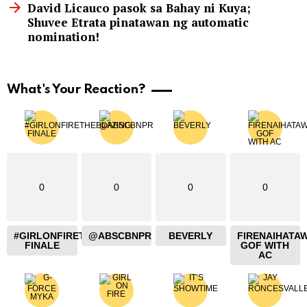
David Licauco pasok sa Bahay ni Kuya;
Shuvee Etrata pinatawan ng automatic
nomination!
What's Your Reaction?
0
0
0
0
#GIRLONFIRETHEBLAZING
@ABSCBNPR
BEVERLY
FIRENAIHATA
FINALE
GOF WITH
AC