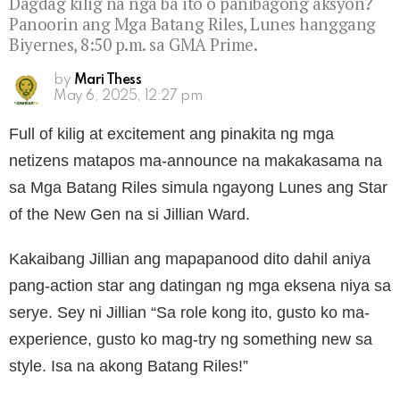
Dagdag kilig na nga ba ito o panibagong aksyon?
Panoorin ang Mga Batang Riles, Lunes hanggang
Biyernes, 8:50 p.m. sa GMA Prime.
by
Mari Thess
May 6, 2025, 12:27 pm
Full of kilig at excitement ang pinakita ng mga
netizens matapos ma-announce na makakasama na
sa Mga Batang Riles simula ngayong Lunes ang Star
of the New Gen na si Jillian Ward.
Kakaibang Jillian ang mapapanood dito dahil aniya
pang-action star ang datingan ng mga eksena niya sa
serye. Sey ni Jillian “Sa role kong ito, gusto ko ma-
experience, gusto ko mag-try ng something new sa
style. Isa na akong Batang Riles!”