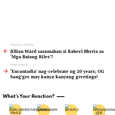
See
Previous article
more
Jillian Ward sasamahan si Raheel Bhyria sa
‘Mga Batang Riles’?
Next article
‘Encantadia’ nag-celebrate ng 20 years; OG
Sang’gre may kanya-kanyang greetings!
What's Your Reaction?