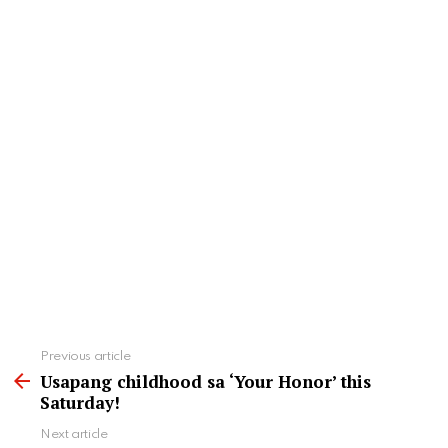
See
Previous article
more
Usapang childhood sa ‘Your Honor’ this
Saturday!
Next article