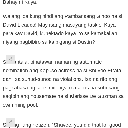
Bahay ni Kuya.
Walang iba kung hindi ang Pambansang Ginoo na si
David Licauco! May isang masayang task si Kuya
para kay David, kunektado kaya ito sa kamakailan
niyang pagbibiro sa kaibigang si Dustin?
Samantala, pinatawan naman ng automatic
nomination ang Kapuso actress na si Shuvee Etrata
dahil sa sunud-sunod na violations. Isa na rito ang
pagkabasa ng lapel mic niya matapos na subukang
sagipin ang housemate na si Klarisse De Guzman sa
swimming pool.
Sey ng ilang netizen, “Shuvee, you did that for good