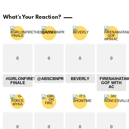
What's Your Reaction?
0
0
0
0
#GIRLONFIRETHEBLAZING
@ABSCBNPR
BEVERLY
FIRENAIHATA
FINALE
GOF WITH
AC
0
0
0
0