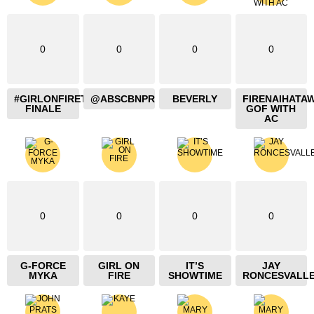
0
0
0
0
#GIRLONFIRETHEBLAZING
@ABSCBNPR
BEVERLY
FIRENAIHATA
FINALE
GOF WITH
AC
0
0
0
0
G-FORCE
GIRL ON
IT’S
JAY
MYKA
FIRE
SHOWTIME
RONCESVALL