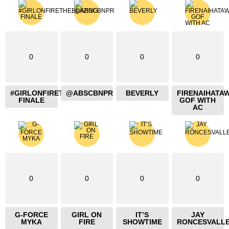
0
0
0
0
#GIRLONFIRETHEBLAZING
@ABSCBNPR
BEVERLY
FIRENAIHATA
FINALE
GOF WITH
AC
0
0
0
0
G-FORCE
GIRL ON
IT’S
JAY
MYKA
FIRE
SHOWTIME
RONCESVALL