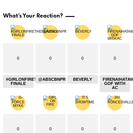
What's Your Reaction?
0
0
0
0
#GIRLONFIRETHEBLAZING
@ABSCBNPR
BEVERLY
FIRENAIHATA
FINALE
GOF WITH
AC
0
0
0
0