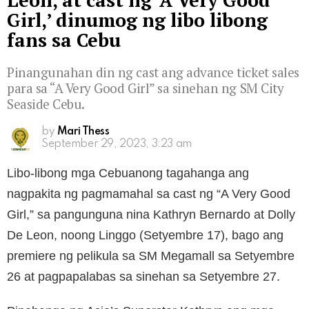
Leon, at cast ng ‘A Very Good
Girl,’ dinumog ng libo libong
fans sa Cebu
Pinangunahan din ng cast ang advance ticket sales
para sa “A Very Good Girl” sa sinehan ng SM City
Seaside Cebu.
by
Mari Thess
September 29, 2023, 3:23 am
Libo-libong mga Cebuanong tagahanga ang
nagpakita ng pagmamahal sa cast ng “A Very Good
Girl,” sa pangunguna nina Kathryn Bernardo at Dolly
De Leon, noong Linggo (Setyembre 17), bago ang
premiere ng pelikula sa SM Megamall sa Setyembre
26 at pagpapalabas sa sinehan sa Setyembre 27.