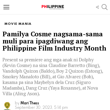
S
FOLL
US
Menu
MOVIE MANIA
Pamilya Cosme nagsama-sama
muli para ipagdiwang ang
Philippine Film Industry Month
Present sa premiere ang mga anak ni Dolphy
(Kevin Cosme) na sina Claudine Barretto (Bing),
Vandolph Quizon (Baldo), Boy 2 Quizon (Estong),
Smokey Manaloto (Bill), at Gio Alvarez (Bob),
kasama pa sina Maybelyn dela Cruz (Siguro
Madamba), Dang Cruz (Yaya Roxanne), at Nova
Villa (Aling Ason).
by
Mari Thess
September 30, 2023, 5:14 pm