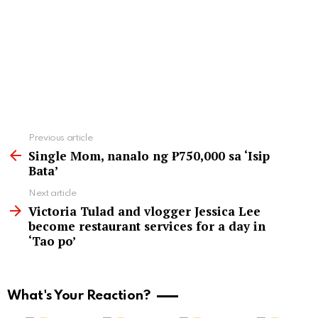
See
Previous article
more
Single Mom, nanalo ng ₱750,000 sa ‘Isip
Bata’
Next article
Victoria Tulad and vlogger Jessica Lee
become restaurant services for a day in
‘Tao po’
What's Your Reaction?