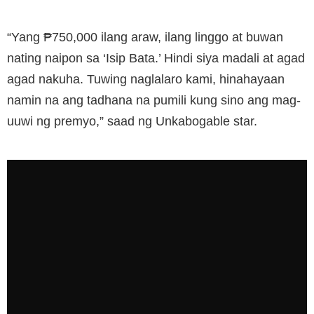
“Yang ₱750,000 ilang araw, ilang linggo at buwan
nating naipon sa ‘Isip Bata.’ Hindi siya madali at agad
agad nakuha. Tuwing naglalaro kami, hinahayaan
namin na ang tadhana na pumili kung sino ang mag-
uuwi ng premyo,” saad ng Unkabogable star.