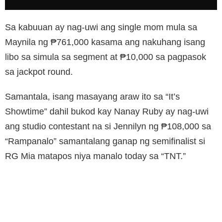
Sa kabuuan ay nag-uwi ang single mom mula sa
Maynila ng ₱761,000 kasama ang nakuhang isang
libo sa simula sa segment at ₱10,000 sa pagpasok
sa jackpot round.
Samantala, isang masayang araw ito sa “It’s
Showtime” dahil bukod kay Nanay Ruby ay nag-uwi
ang studio contestant na si Jennilyn ng ₱108,000 sa
“Rampanalo” samantalang ganap ng semifinalist si
RG Mia matapos niya manalo today sa “TNT.”