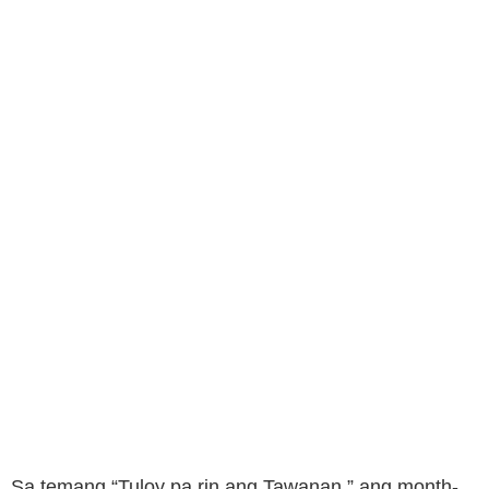
Sa temang “Tuloy pa rin ang Tawanan,” ang month-