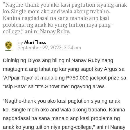
“Nagthe-thank you ako kasi pagtution siya ng anak
ko. Single mom ako and wala akong trabaho.
Kanina nagdadasal na sana manalo anp kasi
problema ng anak ko yung tuition niya pang-
college,” ani ni Nanay Ruby.
by
Mari Thess
September 29, 2023, 3:24 am
Dininig ng Diyos ang hiling ni Nanay Ruby nang
magtugma ang lahat ng kanyang sagot kay Argus sa
‘APpair Tayo’ at manalo ng ₱750,000 jackpot prize sa
“Isip Bata” sa “It’s Showtime” ngayong araw.
“Nagthe-thank you ako kasi pagtution siya ng anak
ko. Single mom ako and wala akong trabaho. Kanina
nagdadasal na sana manalo anp kasi problema ng
anak ko yung tuition niya pang-college,” ani ni Nanay