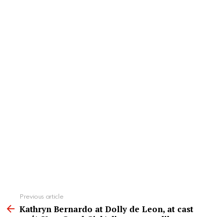
See
Previous article
more
Kathryn Bernardo at Dolly de Leon, at cast