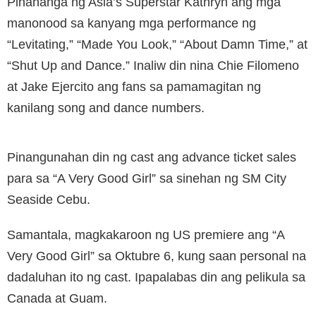
Pinahanga ng Asia’s Superstar Kathryn ang mga
manonood sa kanyang mga performance ng
“Levitating,” “Made You Look,” “About Damn Time,” at
“Shut Up and Dance.” Inaliw din nina Chie Filomeno
at Jake Ejercito ang fans sa pamamagitan ng
kanilang song and dance numbers.
Pinangunahan din ng cast ang advance ticket sales
para sa “A Very Good Girl” sa sinehan ng SM City
Seaside Cebu.
Samantala, magkakaroon ng US premiere ang “A
Very Good Girl” sa Oktubre 6, kung saan personal na
dadaluhan ito ng cast. Ipapalabas din ang pelikula sa
Canada at Guam.