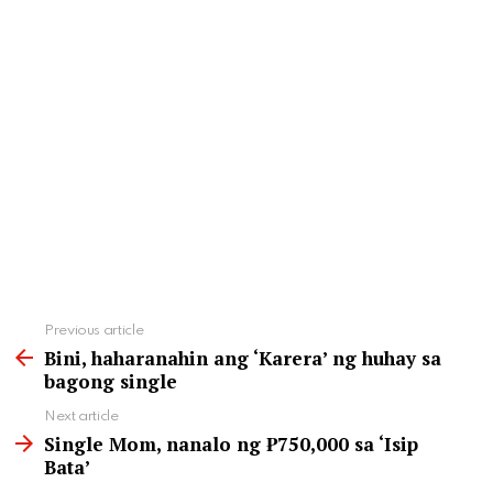
See
Previous article
more
Bini, haharanahin ang ‘Karera’ ng huhay sa
bagong single
Next article
Single Mom, nanalo ng ₱750,000 sa ‘Isip
Bata’