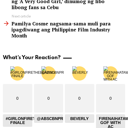
ng ‘A Very Good Girl,’ dinumog ng libo
libong fans sa Cebu
Next article
Pamilya Cosme nagsama-sama muli para
ipagdiwang ang Philippine Film Industry
Month
What's Your Reaction?
0
0
0
0
#GIRLONFIRETHEBLAZING
@ABSCBNPR
BEVERLY
FIRENAIHATA
FINALE
GOF WITH
AC