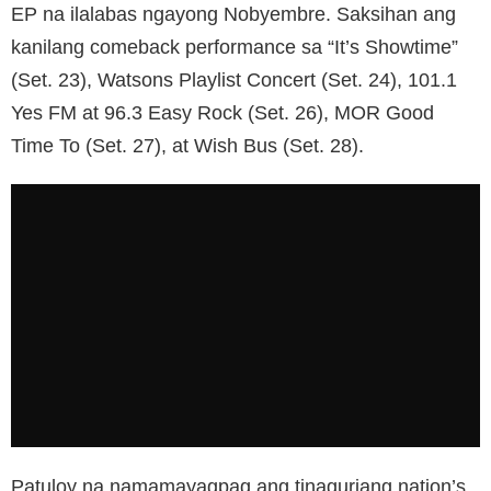
EP na ilalabas ngayong Nobyembre. Saksihan ang
kanilang comeback performance sa “It’s Showtime”
(Set. 23), Watsons Playlist Concert (Set. 24), 101.1
Yes FM at 96.3 Easy Rock (Set. 26), MOR Good
Time To (Set. 27), at Wish Bus (Set. 28).
Patuloy na namamayagpag ang tinaguriang nation’s