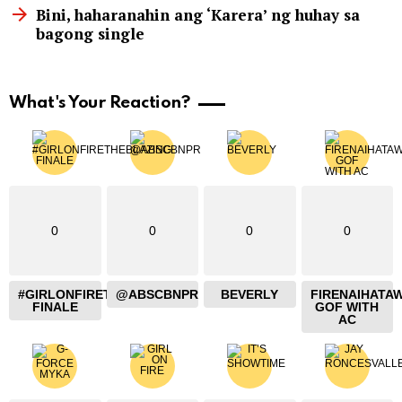
Bini, haharanahin ang ‘Karera’ ng huhay sa
bagong single
What's Your Reaction?
0
0
0
0
#GIRLONFIRETHEBLAZING
@ABSCBNPR
BEVERLY
FIRENAIHATA
FINALE
GOF WITH
AC