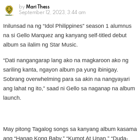
by
Mari Thess
September 12, 2023, 3:44 am
Inilunsad na ng “Idol Philippines” season 1 alumnus
na si Gello Marquez ang kanyang self-titled debut
album sa ilalim ng Star Music.
“Dati nangangarap lang ako na magkaroon ako ng
sariling kanta, ngayon album pa yung ibinigay.
Sobrang overwhelming para sa akin na nangyayari
ang lahat ng ito,” saad ni Gello sa naganap na album
launch.
May pitong Tagalog songs sa kanyang album kasama
ang “Hanap Kong Baby,” “Kumot At Unan,” “Duda-