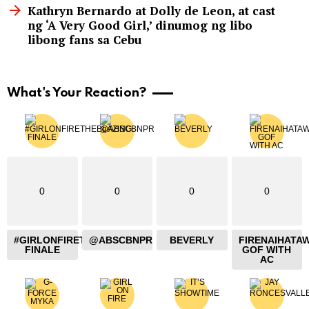
Kathryn Bernardo at Dolly de Leon, at cast
ng ‘A Very Good Girl,’ dinumog ng libo
libong fans sa Cebu
What's Your Reaction?
0
0
0
0
#GIRLONFIRETHEBLAZING
@ABSCBNPR
BEVERLY
FIRENAIHATA
FINALE
GOF WITH
AC