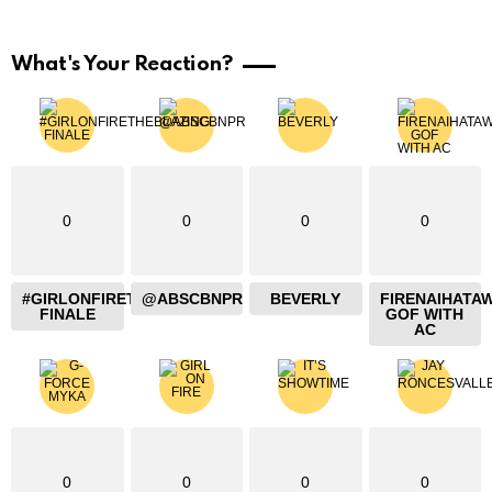
What's Your Reaction?
0
0
0
0
#GIRLONFIRETHEBLAZING
@ABSCBNPR
BEVERLY
FIRENAIHATA
FINALE
GOF WITH
AC
0
0
0
0