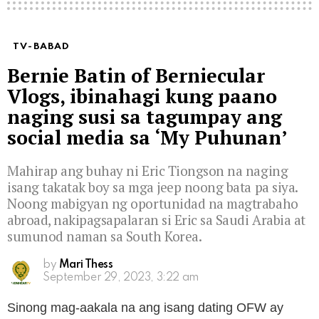
TV-BABAD
Bernie Batin of Berniecular
Vlogs, ibinahagi kung paano
naging susi sa tagumpay ang
social media sa ‘My Puhunan’
Mahirap ang buhay ni Eric Tiongson na naging
isang takatak boy sa mga jeep noong bata pa siya.
Noong mabigyan ng oportunidad na magtrabaho
abroad, nakipagsapalaran si Eric sa Saudi Arabia at
sumunod naman sa South Korea.
by
Mari Thess
September 29, 2023, 3:22 am
Sinong mag-aakala na ang isang dating OFW ay