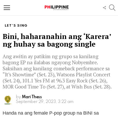
S
FOLL
US
Menu
LET'S SING
Bini, haharanahin ang ‘Karera’
ng huhay sa bagong single
Ang awitin ay patikim ng grupo sa kanilang
bagong EP na ilalabas ngayong Nobyembre.
Saksihan ang kanilang comeback performance sa
“It’s Showtime” (Set. 23), Watsons Playlist Concert
(Set. 24), 101.1 Yes FM at 96.3 Easy Rock (Set. 26),
MOR Good Time To (Set. 27), at Wish Bus (Set. 28).
by
Mari Thess
September 29, 2023, 3:22 am
Handa na ang female P-pop group na BINI sa