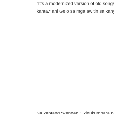
“It’s a modernized version of old so
kanta,” ani Gelo sa mga awitin sa ka
Sa kantang “Penpen,” ikinukumpara ng 