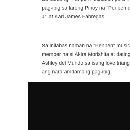
pag-ibig sa larong Pinoy na “Penpen de
Jr. at Karl James Fabregas.
Sa inilabas naman na “Penpen” musi
member na si Akira Morishita at datin
Ashley del Mundo sa isang love triang
ang nararamdamang pag-ibig.