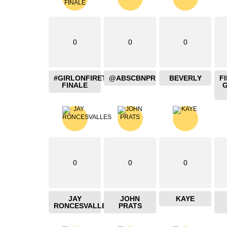
0
0
0
#GIRLONFIRETHEBLAZING
@ABSCBNPR
BEVERLY
F
FINALE
0
0
0
JAY
JOHN
KAYE
RONCESVALLES
PRATS