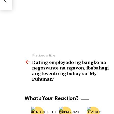
See
Previous article
more
Dating empleyado ng bangko na
negosyante na ngayon, ibabahagi
ang kwento ng buhay sa ‘My
Puhunan’
What's Your Reaction?