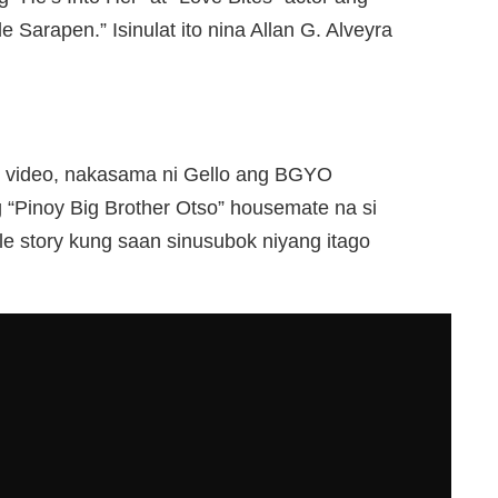
 Sarapen.” Isinulat ito nina Allan G. Alveyra
c video, nakasama ni Gello ang BGYO
g “Pinoy Big Brother Otso” housemate na si
le story kung saan sinusubok niyang itago