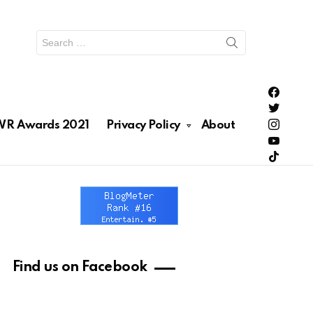
Search
for:
PH Enter
PH Enter
Lionhea
R Awards 2021
Privacy Policy
About
RAWRNa
Lionhea
Find us on Facebook