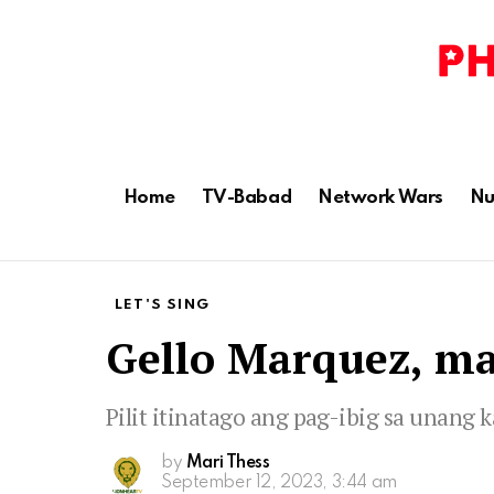
Home
TV-Babad
Network Wars
Nu
LET'S SING
Gello Marquez, m
Pilit itinatago ang pag-ibig sa unang
by
Mari Thess
September 12, 2023, 3:44 am