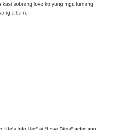
ngs kasi sobrang love ko yung mga lumang
nyang album.
“He’s Into Her” at “Love Bites” actor ang