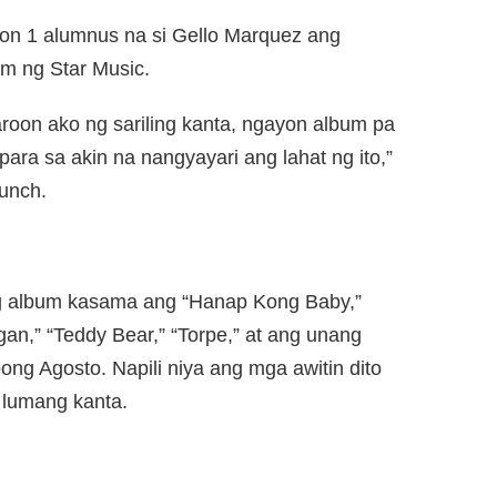
ason 1 alumnus na si Gello Marquez ang
lim ng Star Music.
roon ako ng sariling kanta, ngayon album pa
ara sa akin na nangyayari ang lahat ng ito,”
unch.
g album kasama ang “Hanap Kong Baby,”
an,” “Teddy Bear,” “Torpe,” at ang unang
ong Agosto. Napili niya ang mga awitin dito
 lumang kanta.