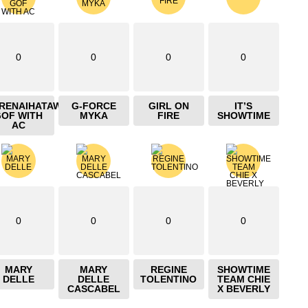
0
0
0
0
IRENAIHATAW
G-FORCE
GIRL ON
IT’S
GOF WITH
MYKA
FIRE
SHOWTIME
AC
0
0
0
0
MARY
MARY
REGINE
SHOWTIME
DELLE
DELLE
TOLENTINO
TEAM CHIE
CASCABEL
X BEVERLY