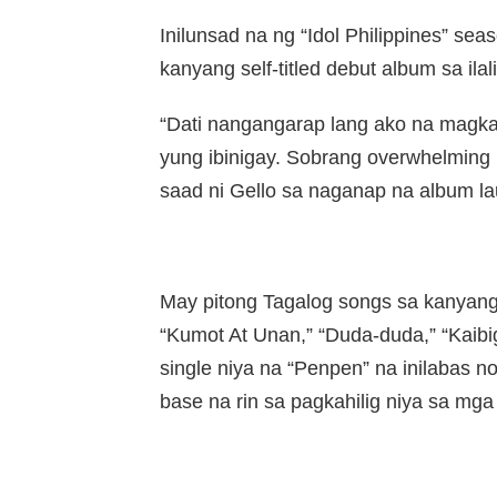
Inilunsad na ng “Idol Philippines” se
kanyang self-titled debut album sa ila
“Dati nangangarap lang ako na magka
yung ibinigay. Sobrang overwhelming p
saad ni Gello sa naganap na album la
May pitong Tagalog songs sa kanyan
“Kumot At Unan,” “Duda-duda,” “Kaibig
single niya na “Penpen” na inilabas no
base na rin sa pagkahilig niya sa mga