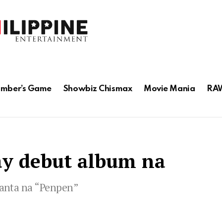
mber’s Game
Showbiz Chismax
Movie Mania
RAW
ay debut album na
 kanta na “Penpen”