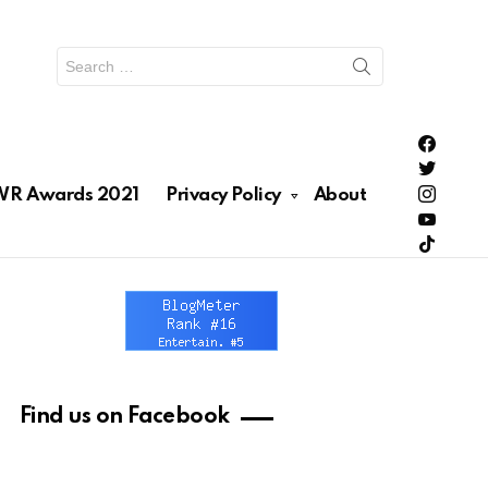
Search
for:
PH Enter
PH Enter
Lionhea
R Awards 2021
Privacy Policy
About
RAWRNa
Lionhea
Find us on Facebook