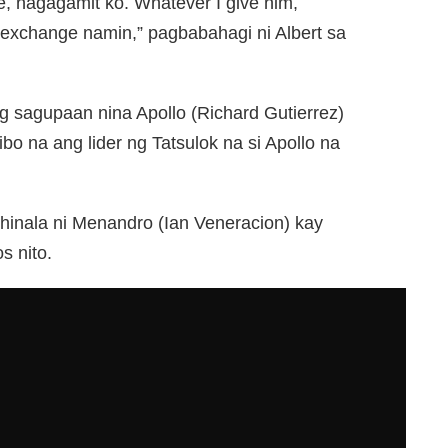
, nagagamit ko. Whatever I give him,
exchange namin,” pagbabahagi ni Albert sa
 sagupaan nina Apollo (Richard Gutierrez)
o na ang lider ng Tatsulok na si Apollo na
 hinala ni Menandro (Ian Veneracion) kay
s nito.