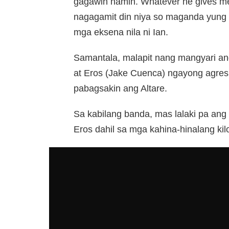
gagawin namin. Whatever he gives me
nagagamit din niya so maganda yung 
mga eksena nila ni Ian.
Samantala, malapit nang mangyari ang
at Eros (Jake Cuenca) ngayong agresib
pabagsakin ang Altare.
Sa kabilang banda, mas lalaki pa ang
Eros dahil sa mga kahina-hinalang kilo