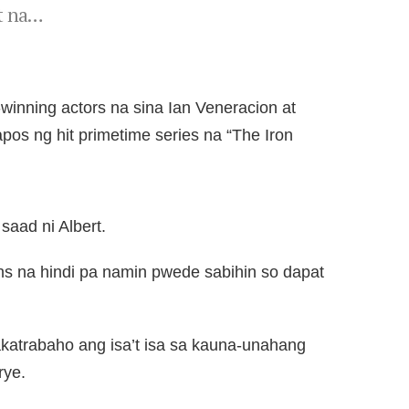
it na…
nning actors na sina Ian Veneracion at
apos ng hit primetime series na “The Iron
” saad ni Albert.
rns na hindi pa namin pwede sabihin so dapat
katrabaho ang isa’t isa sa kauna-unahang
rye.