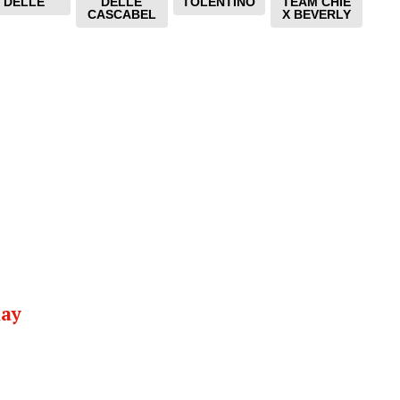
DELLE
DELLE
TOLENTINO
TEAM CHIE
CASCABEL
X BEVERLY
nay