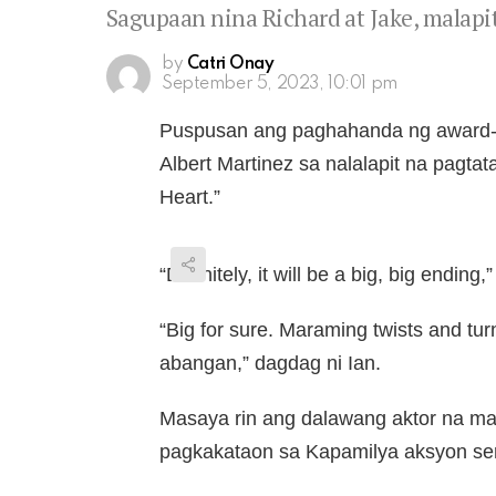
Sagupaan nina Richard at Jake, malap
by
Catri Onay
September 5, 2023, 10:01 pm
Puspusan ang paghahanda ng award-wi
Albert Martinez sa nalalapit na pagtat
Heart.”
“Definitely, it will be a big, big ending,
“Big for sure. Maraming twists and tu
abangan,” dagdag ni Ian.
Masaya rin ang dalawang aktor na ma
pagkakataon sa Kapamilya aksyon se