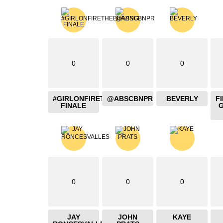
0
0
0
#GIRLONFIRETHEBLAZING
@ABSCBNPR
BEVERLY
F
FINALE
0
0
0
JAY
JOHN
KAYE