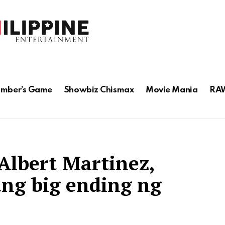
mber’s Game
Showbiz Chismax
Movie Mania
RAW
Albert Martinez,
ng big ending ng