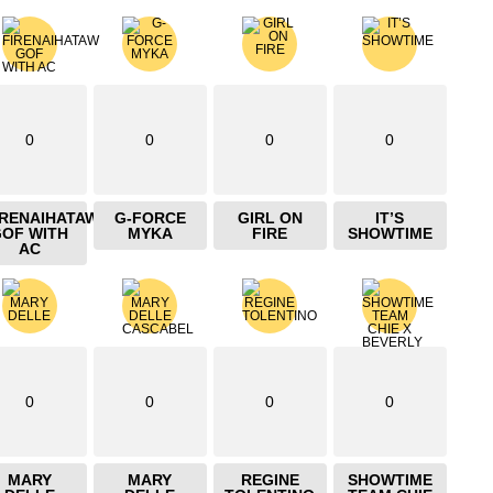
0
0
0
0
IRENAIHATAW
G-FORCE
GIRL ON
IT’S
GOF WITH
MYKA
FIRE
SHOWTIME
AC
0
0
0
0
MARY
MARY
REGINE
SHOWTIME