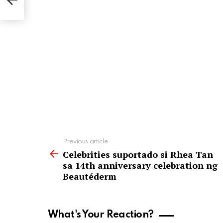
See
Previous article
more
Celebrities suportado si Rhea Tan
sa 14th anniversary celebration ng
Beautéderm
What's Your Reaction?