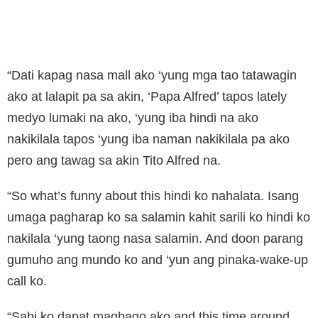
“Dati kapag nasa mall ako ‘yung mga tao tatawagin
ako at lalapit pa sa akin, ‘Papa Alfred’ tapos lately
medyo lumaki na ako, ‘yung iba hindi na ako
nakikilala tapos ‘yung iba naman nakikilala pa ako
pero ang tawag sa akin Tito Alfred na.
“So what’s funny about this hindi ko nahalata. Isang
umaga pagharap ko sa salamin kahit sarili ko hindi ko
nakilala ‘yung taong nasa salamin. And doon parang
gumuho ang mundo ko and ‘yun ang pinaka-wake-up
call ko.
“Sabi ko dapat magbago ako and this time around