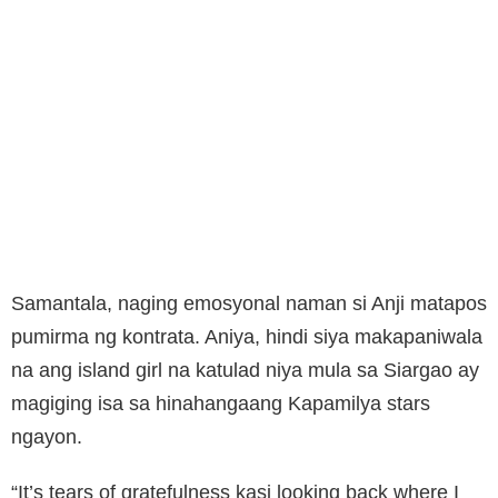
Samantala, naging emosyonal naman si Anji matapos
pumirma ng kontrata. Aniya, hindi siya makapaniwala
na ang island girl na katulad niya mula sa Siargao ay
magiging isa sa hinahangaang Kapamilya stars
ngayon.
“It’s tears of gratefulness kasi looking back where I