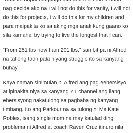
nag-decide ako na I will not do this for vanity, I will not
do this for projects, I will do this for my children and
para maipakita ko sa aking mga anak kung gaano ko
sila kamahal by trying to live the longest that I can.
“From 251 lbs now I am 201 lbs,” sambit pa ni Alfred
na tatlong taon pala niyang struggle ito sa kanyang
buhay.
Kaya naman sinimulan ni Alfred ang pag-eehersisyo
at ipinakita niya sa kanyang YT channel ang ilang
ehersisyong nakatulong sa pagbaba ng kanyang
timbang. Ito ang Parkour na sa tulong ni Ms Kate
Robles, isang single mom na may katulad ding
problema ni Alfred at coach Raven Cruz itinuro nila