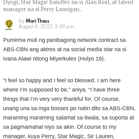
Dyogi, Star Magic handler na si Alan Real, at talent
manager na si Perry Lansigan.
by
Mari Thess
August 6, 2023, 2:49 pm
Pumirma muli ng panibagong network contract sa
ABS-CBN ang aktres at na social media star na si
Ivana Alawi nitong Miyerkules (Hulyo 19).
“I feel so happy and I feel so blessed. I am here
where I’m supposed to be,” aniya. “I have three
things that I’m very very thankful for. Of course,
unang una sa mga bosses po natin dito sa ABS-CBN,
maraming maraming salamat sa tiwala, sa suporta at
sa pagmamahal niyo sa akin. Of course to my
manager, kuya Perry, Star Magic, Sir Lauren,