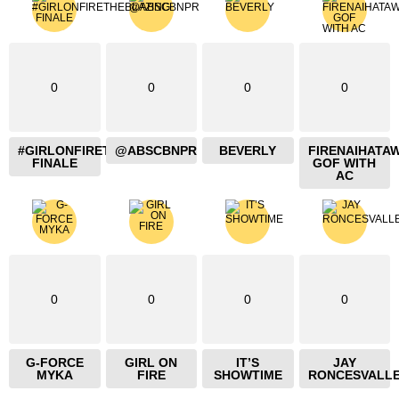
0
0
0
0
#GIRLONFIRETHEBLAZING
@ABSCBNPR
BEVERLY
FIRENAIHATA
FINALE
GOF WITH
AC
0
0
0
0
G-FORCE
GIRL ON
IT’S
JAY
MYKA
FIRE
SHOWTIME
RONCESVALL