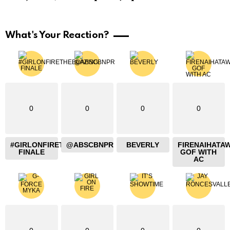
What's Your Reaction?
0
0
0
0
#GIRLONFIRETHEBLAZING
@ABSCBNPR
BEVERLY
FIRENAIHATA
FINALE
GOF WITH
AC