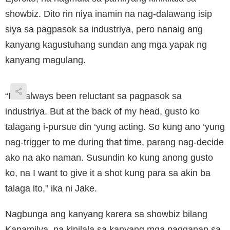
showbiz. Dito rin niya inamin na nag-dalawang isip
siya sa pagpasok sa industriya, pero nanaig ang
kanyang kagustuhang sundan ang mga yapak ng
kanyang magulang.
“I’ve always been reluctant sa pagpasok sa
industriya. But at the back of my head, gusto ko
talagang i-pursue din ‘yung acting. So kung ano ‘yung
nag-trigger to me during that time, parang nag-decide
ako na ako naman. Susundin ko kung anong gusto
ko, na I want to give it a shot kung para sa akin ba
talaga ito,” ika ni Jake.
Nagbunga ang kanyang karera sa showbiz bilang
Kapamilya, na kinilala sa kanyang mga pagganap sa