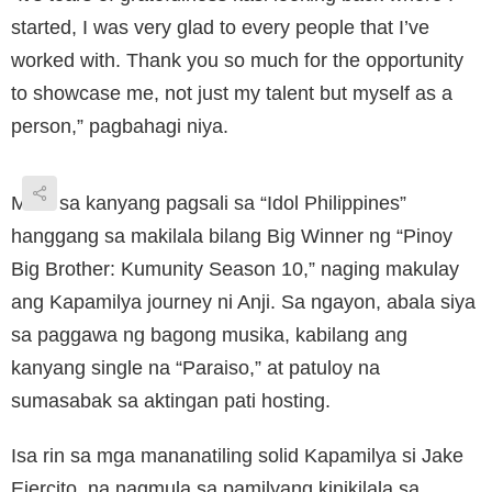
started, I was very glad to every people that I’ve
worked with. Thank you so much for the opportunity
to showcase me, not just my talent but myself as a
person,” pagbahagi niya.
Mula sa kanyang pagsali sa “Idol Philippines”
hanggang sa makilala bilang Big Winner ng “Pinoy
Big Brother: Kumunity Season 10,” naging makulay
ang Kapamilya journey ni Anji. Sa ngayon, abala siya
sa paggawa ng bagong musika, kabilang ang
kanyang single na “Paraiso,” at patuloy na
sumasabak sa aktingan pati hosting.
Isa rin sa mga mananatiling solid Kapamilya si Jake
Ejercito, na nagmula sa pamilyang kinikilala sa