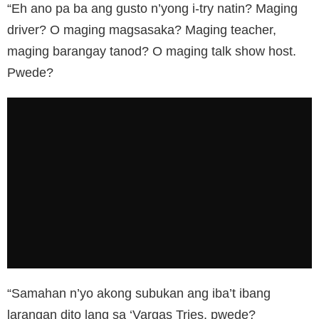
“Eh ano pa ba ang gusto n’yong i-try natin? Maging
driver? O maging magsasaka? Maging teacher,
maging barangay tanod? O maging talk show host.
Pwede?
“Samahan n’yo akong subukan ang iba’t ibang
larangan dito lang sa ‘Vargas Tries, pwede?