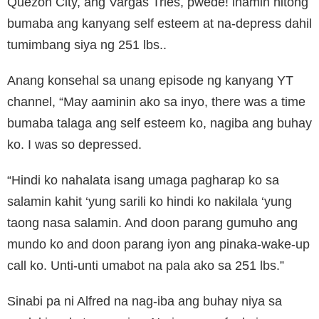
Quezon City, ang Vargas Tries, pwede! inamin nitong
bumaba ang kanyang self esteem at na-depress dahil
tumimbang siya ng 251 lbs..
Anang konsehal sa unang episode ng kanyang YT
channel, “May aaminin ako sa inyo, there was a time
bumaba talaga ang self esteem ko, nagiba ang buhay
ko. I was so depressed.
“Hindi ko nahalata isang umaga pagharap ko sa
salamin kahit ‘yung sarili ko hindi ko nakilala ‘yung
taong nasa salamin. And doon parang gumuho ang
mundo ko and doon parang iyon ang pinaka-wake-up
call ko. Unti-unti umabot na pala ako sa 251 lbs.”
Sinabi pa ni Alfred na nag-iba ang buhay niya sa