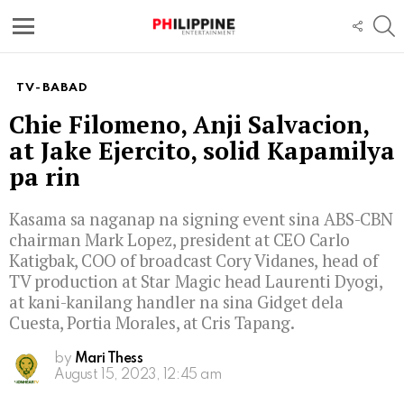
S
FOLL
US
Menu
TV-BABAD
Chie Filomeno, Anji Salvacion,
at Jake Ejercito, solid Kapamilya
pa rin
Kasama sa naganap na signing event sina ABS-CBN
chairman Mark Lopez, president at CEO Carlo
Katigbak, COO of broadcast Cory Vidanes, head of
TV production at Star Magic head Laurenti Dyogi,
at kani-kanilang handler na sina Gidget dela
Cuesta, Portia Morales, at Cris Tapang.
by
Mari Thess
August 15, 2023, 12:45 am