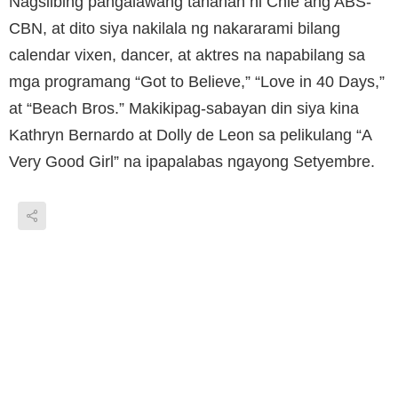
Nagsilbing pangalawang tahanan ni Chie ang ABS-
CBN, at dito siya nakilala ng nakararami bilang
calendar vixen, dancer, at aktres na napabilang sa
mga programang “Got to Believe,” “Love in 40 Days,”
at “Beach Bros.” Makikipag-sabayan din siya kina
Kathryn Bernardo at Dolly de Leon sa pelikulang “A
Very Good Girl” na ipapalabas ngayong Setyembre.