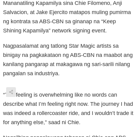
Mananatiling Kapamilya sina Chie Filomeno, Anji
Salvacion, at Jake Ejercito matapos muling pumirma
ng kontrata sa ABS-CBN sa ginanap na “Keep
Shining Kapamilya” network signing event.
Nagpasalamat ang tatlong Star Magic artists sa
binigay na pagkakataon ng ABS-CBN na maabot ang
kanilang pangarap at makagawa ng sari-sarili nilang
pangalan sa industriya.
“The feeling is overwhelming like no words can
describe what I’m feeling right now. The journey I had
was indeed a rollercoaster ride, and I wouldn’t trade it
for anything else,” saad ni Chie.