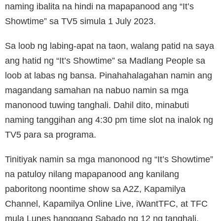
naming ibalita na hindi na mapapanood ang “It’s
Showtime” sa TV5 simula 1 July 2023.
Sa loob ng labing-apat na taon, walang patid na saya
ang hatid ng “It’s Showtime” sa Madlang People sa
loob at labas ng bansa. Pinahahalagahan namin ang
magandang samahan na nabuo namin sa mga
manonood tuwing tanghali. Dahil dito, minabuti
naming tanggihan ang 4:30 pm time slot na inalok ng
TV5 para sa programa.
Tinitiyak namin sa mga manonood ng “It’s Showtime”
na patuloy nilang mapapanood ang kanilang
paboritong noontime show sa A2Z, Kapamilya
Channel, Kapamilya Online Live, iWantTFC, at TFC
mula Lunes hanggang Sabado ng 12 ng tanghali.