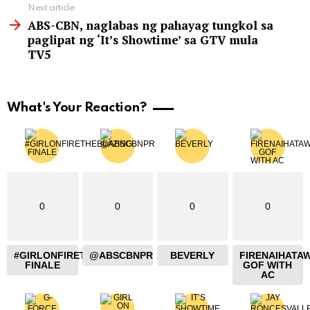
Next article
ABS-CBN, naglabas ng pahayag tungkol sa
paglipat ng ‘It’s Showtime’ sa GTV mula
TV5
What's Your Reaction?
0
0
0
0
#GIRLONFIRETHEBLAZING
@ABSCBNPR
BEVERLY
FIRENAIHATA
FINALE
GOF WITH
AC