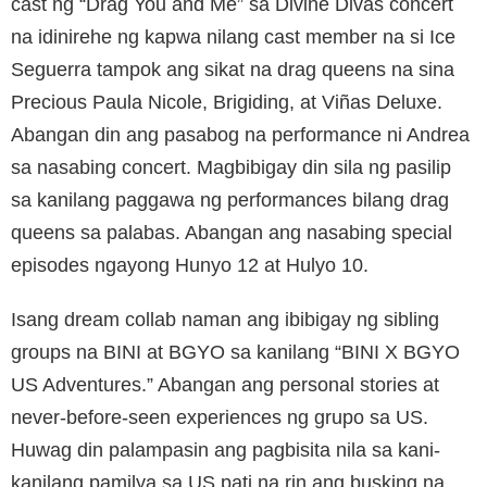
cast ng “Drag You and Me” sa Divine Divas concert
na idinirehe ng kapwa nilang cast member na si Ice
Seguerra tampok ang sikat na drag queens na sina
Precious Paula Nicole, Brigiding, at Viñas Deluxe.
Abangan din ang pasabog na performance ni Andrea
sa nasabing concert. Magbibigay din sila ng pasilip
sa kanilang paggawa ng performances bilang drag
queens sa palabas. Abangan ang nasabing special
episodes ngayong Hunyo 12 at Hulyo 10.
Isang dream collab naman ang ibibigay ng sibling
groups na BINI at BGYO sa kanilang “BINI X BGYO
US Adventures.” Abangan ang personal stories at
never-before-seen experiences ng grupo sa US.
Huwag din palampasin ang pagbisita nila sa kani-
kanilang pamilya sa US pati na rin ang busking na