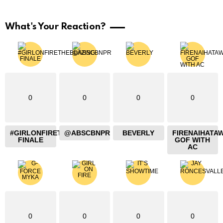
What's Your Reaction?
0
0
0
0
#GIRLONFIRETHEBLAZING
@ABSCBNPR
BEVERLY
FIRENAIHATA
FINALE
GOF WITH
AC
0
0
0
0