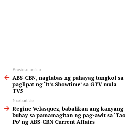
See
Previous article
more
ABS-CBN, naglabas ng pahayag tungkol sa
paglipat ng ‘It’s Showtime’ sa GTV mula
TV5
Next article
Regine Velasquez, babalikan ang kanyang
buhay sa pamamagitan ng pag-awit sa ‘Tao
Po’ ng ABS-CBN Current Affairs