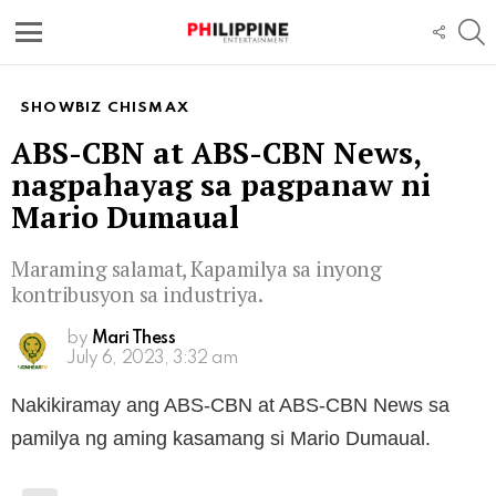
S
FOLL
US
Menu
SHOWBIZ CHISMAX
ABS-CBN at ABS-CBN News,
nagpahayag sa pagpanaw ni
Mario Dumaual
Maraming salamat, Kapamilya sa inyong
kontribusyon sa industriya.
by
Mari Thess
July 6, 2023, 3:32 am
Nakikiramay ang ABS-CBN at ABS-CBN News sa
pamilya ng aming kasamang si Mario Dumaual.