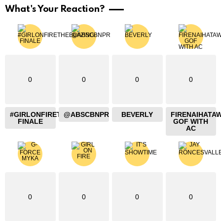
What's Your Reaction?
0
0
0
0
#GIRLONFIRETHEBLAZING
@ABSCBNPR
BEVERLY
FIRENAIHATA
FINALE
GOF WITH
AC
0
0
0
0