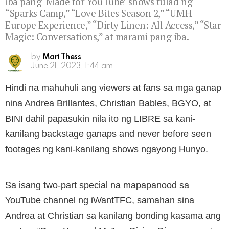
iba pang ‘Made for YouTube’ shows tulad ng
“Sparks Camp,” “Love Bites Season 2,” “UMH
Europe Experience,” “Dirty Linen: All Access,” “Star
Magic: Conversations,” at marami pang iba.
by
Mari Thess
June 21, 2023, 1:44 am
Hindi na mahuhuli ang viewers at fans sa mga ganap
nina Andrea Brillantes, Christian Bables, BGYO, at
BINI dahil papasukin nila ito ng LIBRE sa kani-
kanilang backstage ganaps and never before seen
footages ng kani-kanilang shows ngayong Hunyo.
Sa isang two-part special na mapapanood sa
YouTube channel ng iWantTFC, samahan sina
Andrea at Christian sa kanilang bonding kasama ang