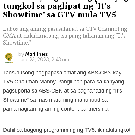
tungkol sa paglipat ng ‘It’s
Showtime’ sa GTV mula TV5
Lubos ang aming pasasalamat sa GTV Channel ng
GMA at nakahanap ng isa pang tahanan ang “It’s
Showtime.”
by
Mari Thess
June 23, 2023, 2:43 am
Taos-pusong nagpapasalamat ang ABS-CBN kay
TV5 Chairman Manny Pangilinan para sa kanyang
pagsuporta sa ABS-CBN at sa paghahatid ng “It’s
Showtime” sa mas maraming manonood sa
pamamagitan ng aming content partnership.
Dahil sa bagong programming ng TV5, ikinalulungkot