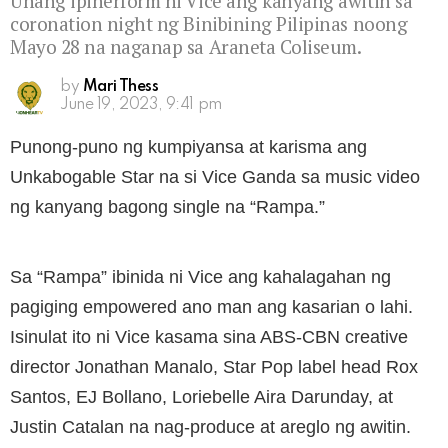
Unang ipinerform ni Vice ang kanyang awitin sa
coronation night ng Binibining Pilipinas noong
Mayo 28 na naganap sa Araneta Coliseum.
by
Mari Thess
June 19, 2023, 9:41 pm
Punong-puno ng kumpiyansa at karisma ang
Unkabogable Star na si Vice Ganda sa music video
ng kanyang bagong single na “Rampa.”
Sa “Rampa” ibinida ni Vice ang kahalagahan ng
pagiging empowered ano man ang kasarian o lahi.
Isinulat ito ni Vice kasama sina ABS-CBN creative
director Jonathan Manalo, Star Pop label head Rox
Santos, EJ Bollano, Loriebelle Aira Darunday, at
Justin Catalan na nag-produce at areglo ng awitin.