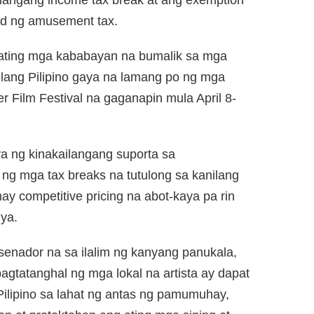
langang income tax break at ang exemption
ad ng amusement tax.
ating mga kababayan na bumalik sa mga
ulang Pilipino gaya na lamang po ng mga
er Film Festival na gaganapin mula April 8-
ya ng kinakailangang suporta sa
ng mga tax breaks na tutulong sa kanilang
y competitive pricing na abot-kaya pa rin
iya.
 senador na sa ilalim ng kanyang panukala,
agtatanghal ng mga lokal na artista ay dapat
Pilipino sa lahat ng antas ng pamumuhay,