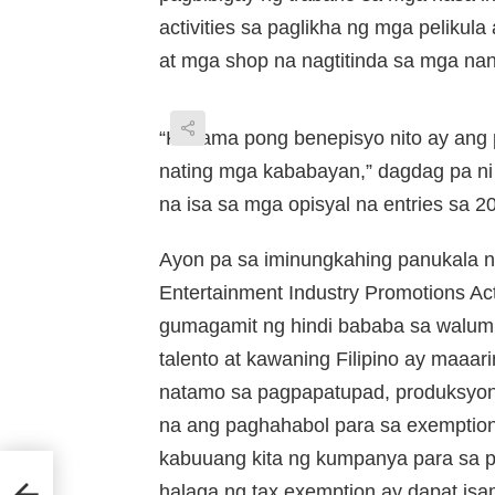
activities sa paglikha ng mga pelikul
at mga shop na nagtitinda sa mga nan
“Kasama pong benepisyo nito ay ang 
nating mga kababayan,” dagdag pa ni
na isa sa mga opisyal na entries sa
Ayon pa sa iminungkahing panukala ni L
Entertainment Industry Promotions Act
gumagamit ng hindi bababa sa walum
talento at kawaning Filipino ay maaa
natamo sa pagpapatupad, produksyon,
na ang paghahabol para sa exemption
kabuuang kita ng kumpanya para sa p
halaga ng tax exemption ay dapat isa