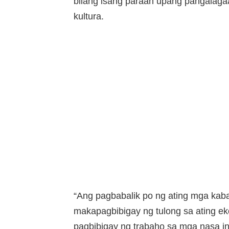
bilang isang paraan upang pangalagaa
kultura.
“Ang pagbabalik po ng ating mga kaba
makapagbibigay ng tulong sa ating e
pagbibigay ng trabaho sa mga nasa in