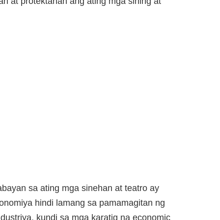
n at protektahan ang ating mga sining at
bayan sa ating mga sinehan at teatro ay
konomiya hindi lamang sa pamamagitan ng
dustriya, kundi sa mga karatig na economic