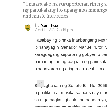
“Umaasa ako na susuportahan rin ng 
ng panukalang ito upang mas maiangat 
and music industries.
by
Mari Thess
April 11, 2023, 5:18 pm
Kasabay ng pinaka inaabangang Metro
ipinahayag ni Senador Manuel “Lito”
karagdagang suporta ng gobyerno para 
pamamagitan ng paghain ng panukal
binabayaran ng ating mga local film at
Sa paghahain ng Senate Bill No. 2056,
ng pelikula at musika sa bansa ay 
sa mga pagkalugi dulot ng pandemya,