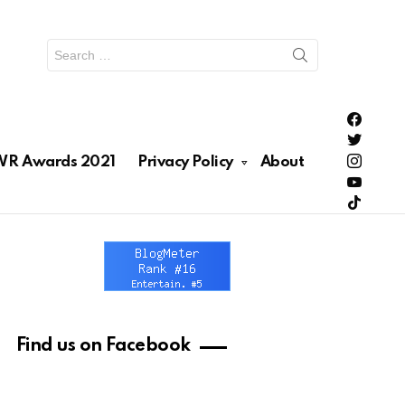
Search
for:
PH Enter
PH Enter
Lionhea
R Awards 2021
Privacy Policy
About
RAWRNa
Lionhea
Find us on Facebook