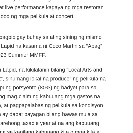
a at live performance kagaya ng mga restoran
ood ng mga pelikula at concert.
pagbibigay buhay sa ating sining ng mismo
 Lapid na kasama ni Coco Martin sa “Apag”
 2023 Summer MMFF.
apid, na kikilalanin bilang “Local Arts and
”, sinumang lokal na producer ng pelikula na
pung porsyento (80%) ng badyet para sa
ring mag-claim ng kabuuang mga gastos na
 at pagpapalabas ng pelikula sa kondisyon
 ay dapat payagan bilang bawas mula sa
arehong taxable year at na ang kabuuang
ma sa kanilang kabuuang kita o mga kita at