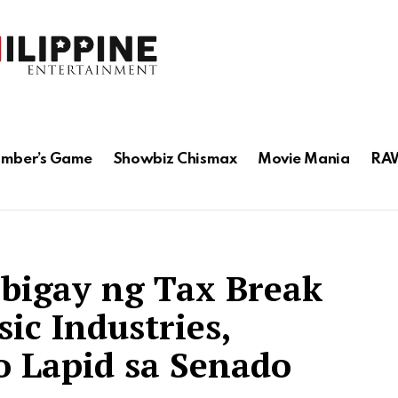
mber’s Game
Showbiz Chismax
Movie Mania
RAW
bigay ng Tax Break
ic Industries,
to Lapid sa Senado