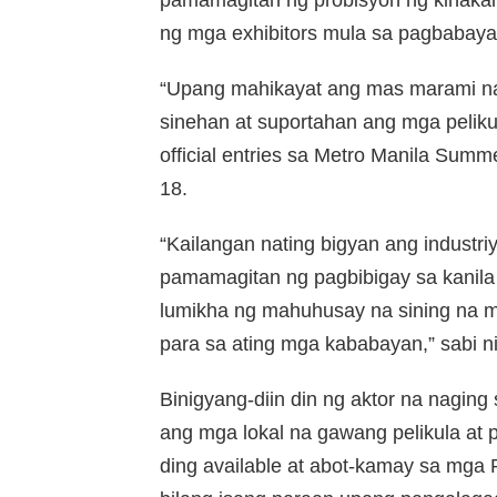
pamamagitan ng probisyon ng kinakai
ng mga exhibitors mula sa pagbabay
“Upang mahikayat ang mas marami n
sinehan at suportahan ang mga pelik
official entries sa Metro Manila Summ
18.
“Kailangan nating bigyan ang industri
pamamagitan ng pagbibigay sa kanila 
lumikha ng mahuhusay na sining na ma
para sa ating mga kababayan,” sabi n
Binigyang-diin din ng aktor na naging
ang mga lokal na gawang pelikula at p
ding available at abot-kamay sa mga 