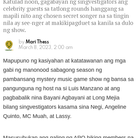
Katulad noon, gagabayan ng singvestigators ang
celebrity guests sa tatlong rounds hanggang sa
mapili nito ang chosen secret songer na sa tingin
nila ay see-nger at makikipagduet sa kanila sa dulo
ng show.
by
Mari Thess
March 8, 2023, 2:00 am
Mapupuno ng kasiyahan at katatawanan ang mga
gabi ng manonood sabagong season ng
pambansang mystery music game show ng bansa sa
pangunguna ng host na si Luis Manzano at ang
pagbabalik nina Bayani Agbayani at Long Mejia
bilang singvestigators kasama sina Negi, Angeline
Quinto, MC Muah, at Lassy.
Masusubukan ang galing ng APO hiking members na