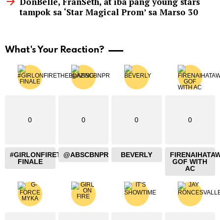
DonBelle, FranSeth, at iba pang young stars
tampok sa ‘Star Magical Prom’ sa Marso 30
What's Your Reaction?
0
0
0
0
#GIRLONFIRETHEBLAZING
@ABSCBNPR
BEVERLY
FIRENAIHATA
FINALE
GOF WITH
AC