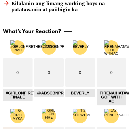
Kilalanin ang limang working boys na
patatawanin at paiibigin ka
What's Your Reaction?
0
0
0
0
#GIRLONFIRETHEBLAZING
@ABSCBNPR
BEVERLY
FIRENAIHATA
FINALE
GOF WITH
AC