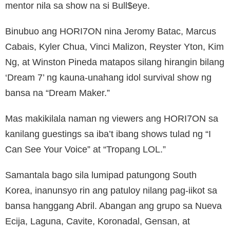
mentor nila sa show na si Bull$eye.
Binubuo ang HORI7ON nina Jeromy Batac, Marcus
Cabais, Kyler Chua, Vinci Malizon, Reyster Yton, Kim
Ng, at Winston Pineda matapos silang hirangin bilang
‘Dream 7’ ng kauna-unahang idol survival show ng
bansa na “Dream Maker.”
Mas makikilala naman ng viewers ang HORI7ON sa
kanilang guestings sa iba’t ibang shows tulad ng “I
Can See Your Voice” at “Tropang LOL.”
Samantala bago sila lumipad patungong South
Korea, inanunsyo rin ang patuloy nilang pag-iikot sa
bansa hanggang Abril. Abangan ang grupo sa Nueva
Ecija, Laguna, Cavite, Koronadal, Gensan, at