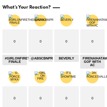
What's Your Reaction?
0
0
0
0
#GIRLONFIRETHEBLAZING
@ABSCBNPR
BEVERLY
FIRENAIHATA
FINALE
GOF WITH
AC
0
0
0
0