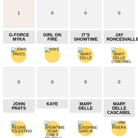
1
0
0
0
G-FORCE
GIRL ON
IT’S
JAY
MYKA
FIRE
SHOWTIME
RONCESVALL
0
0
0
0
JOHN
KAYE
MARY
MARY
PRATS
DELLE
DELLE
CASCABEL