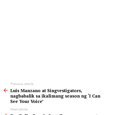
See
Previous article
more
Luis Manzano at Singvestigators,
nagbabalik sa ikalimang season ng ‘I Can
See Your Voice’
Next article