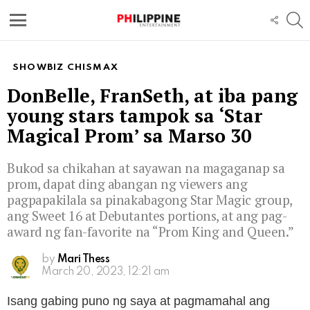
S
FOLL
US
Menu
SHOWBIZ CHISMAX
DonBelle, FranSeth, at iba pang
young stars tampok sa ‘Star
Magical Prom’ sa Marso 30
Bukod sa chikahan at sayawan na magaganap sa
prom, dapat ding abangan ng viewers ang
pagpapakilala sa pinakabagong Star Magic group,
ang Sweet 16 at Debutantes portions, at ang pag-
award ng fan-favorite na “Prom King and Queen.”
by
Mari Thess
March 20, 2023, 12:21 am
Isang gabing puno ng saya at pagmamahal ang