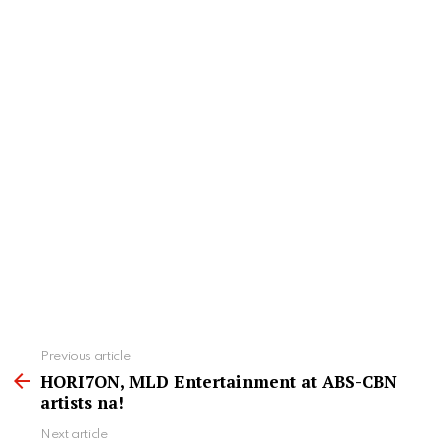
See
Previous article
more
HORI7ON, MLD Entertainment at ABS-CBN
artists na!
Next article