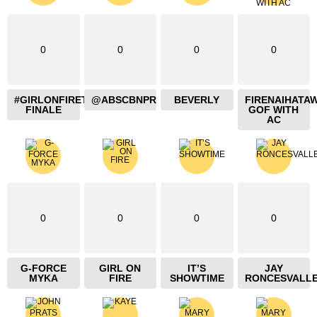
0
0
0
0
#GIRLONFIRETHEBLAZING
@ABSCBNPR
BEVERLY
FIRENAIHATA
FINALE
GOF WITH
AC
0
0
0
0
G-FORCE
GIRL ON
IT’S
JAY
MYKA
FIRE
SHOWTIME
RONCESVALL