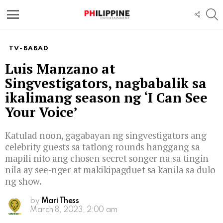
S
FOLL
US
Menu
TV-BABAD
Luis Manzano at
Singvestigators, nagbabalik sa
ikalimang season ng ‘I Can See
Your Voice’
Katulad noon, gagabayan ng singvestigators ang
celebrity guests sa tatlong rounds hanggang sa
mapili nito ang chosen secret songer na sa tingin
nila ay see-nger at makikipagduet sa kanila sa dulo
ng show.
by
Mari Thess
March 8, 2023, 2:00 am