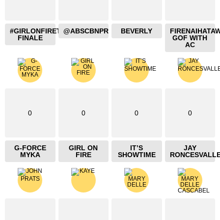
#GIRLONFIRETHEBLAZING
@ABSCBNPR
BEVERLY
FIRENAIHATA
FINALE
GOF WITH
AC
0
0
0
0
G-FORCE
GIRL ON
IT’S
JAY
MYKA
FIRE
SHOWTIME
RONCESVALL