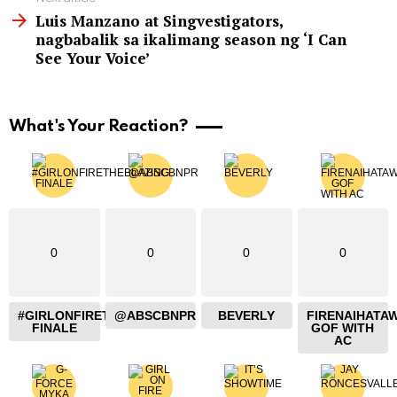
Luis Manzano at Singvestigators,
nagbabalik sa ikalimang season ng ‘I Can
See Your Voice’
What's Your Reaction?
0
0
0
0
#GIRLONFIRETHEBLAZING
@ABSCBNPR
BEVERLY
FIRENAIHATA
FINALE
GOF WITH
AC