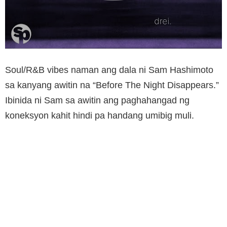
Soul/R&B vibes naman ang dala ni Sam Hashimoto
sa kanyang awitin na “Before The Night Disappears.”
Ibinida ni Sam sa awitin ang paghahangad ng
koneksyon kahit hindi pa handang umibig muli.