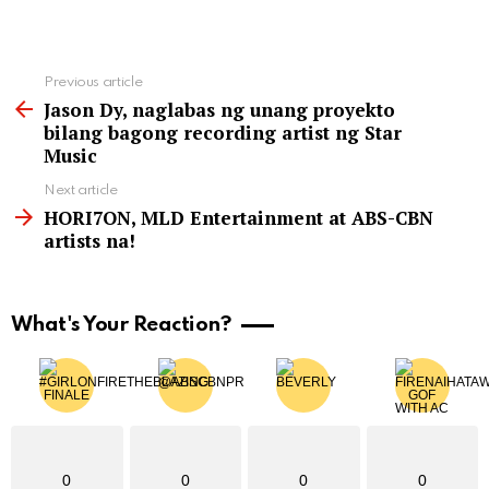
See
Previous article
more
Jason Dy, naglabas ng unang proyekto
bilang bagong recording artist ng Star
Music
Next article
HORI7ON, MLD Entertainment at ABS-CBN
artists na!
What's Your Reaction?
0
0
0
0