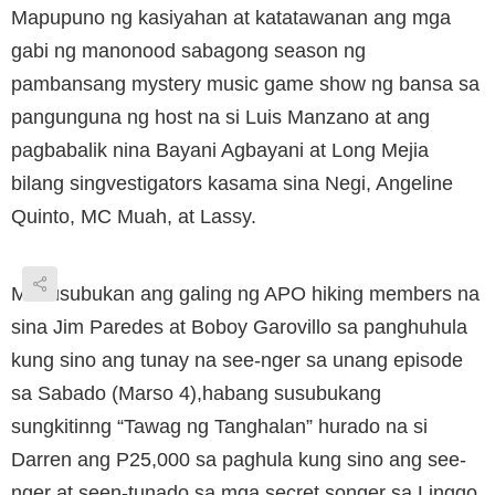
Mapupuno ng kasiyahan at katatawanan ang mga
gabi ng manonood sabagong season ng
pambansang mystery music game show ng bansa sa
pangunguna ng host na si Luis Manzano at ang
pagbabalik nina Bayani Agbayani at Long Mejia
bilang singvestigators kasama sina Negi, Angeline
Quinto, MC Muah, at Lassy.
Masusubukan ang galing ng APO hiking members na
sina Jim Paredes at Boboy Garovillo sa panghuhula
kung sino ang tunay na see-nger sa unang episode
sa Sabado (Marso 4),habang susubukang
sungkitinng “Tawag ng Tanghalan” hurado na si
Darren ang P25,000 sa paghula kung sino ang see-
nger at seen-tunado sa mga secret songer sa Linggo