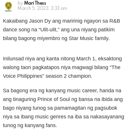
by
Mari Thess
March 5, 2023, 3:33 am
Kakaibang Jason Dy ang maririnig ngayon sa R&B
dance song na “Ulit-ulit,” ang una niyang patikim
bilang bagong miyembro ng Star Music family.
Inilunsad niya ang kanta nitong March 1, eksaktong
walong taon pagkatapos niya magwagi bilang “The
Voice Philippines” season 2 champion.
Sa bagong era ng kanyang music career, handa na
ang tinaguring Prince of Soul ng bansa na ibida ang
bago niyang tunog sa pamamagitan ng pagsubok
niya sa ibang music genres na iba sa nakasayanang
tunog ng kanyang fans.