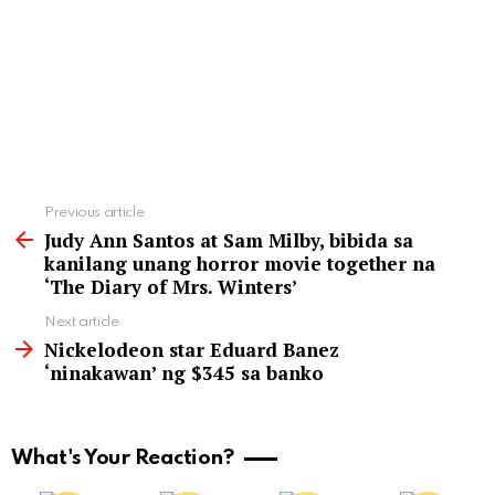
See
Previous article
more
Judy Ann Santos at Sam Milby, bibida sa
kanilang unang horror movie together na
‘The Diary of Mrs. Winters’
Next article
Nickelodeon star Eduard Banez
‘ninakawan’ ng $345 sa banko
What's Your Reaction?