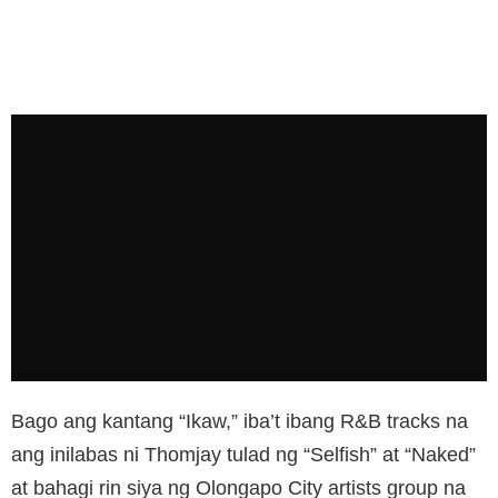
Bago ang kantang “Ikaw,” iba’t ibang R&B tracks na
ang inilabas ni Thomjay tulad ng “Selfish” at “Naked”
at bahagi rin siya ng Olongapo City artists group na