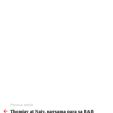
See
Previous article
more
Thomjay at Naiv, nagsama para sa R&B