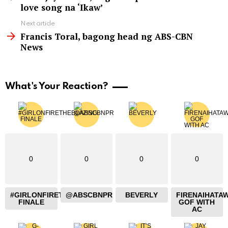
love song na ‘Ikaw’
Next article
Francis Toral, bagong head ng ABS-CBN
News
What's Your Reaction?
0
0
0
0
#GIRLONFIRETHEBLAZING
@ABSCBNPR
BEVERLY
FIRENAIHATA
FINALE
GOF WITH
AC