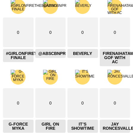
0
0
0
0
#GIRLONFIRETHEBLAZING
@ABSCBNPR
BEVERLY
FIRENAIHATA
FINALE
GOF WITH
AC
0
0
0
0
G-FORCE
GIRL ON
IT’S
JAY
MYKA
FIRE
SHOWTIME
RONCESVALL