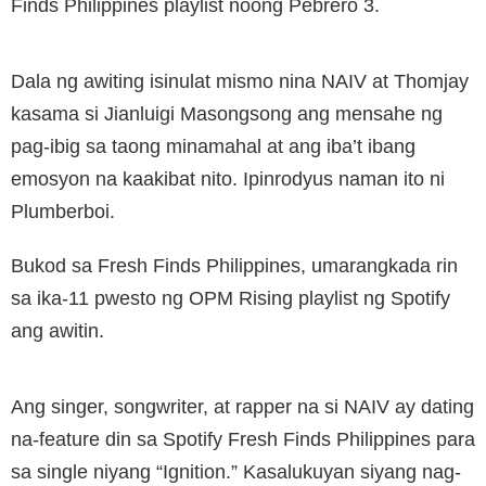
Finds Philippines playlist noong Pebrero 3.
Dala ng awiting isinulat mismo nina NAIV at Thomjay
kasama si Jianluigi Masongsong ang mensahe ng
pag-ibig sa taong minamahal at ang iba’t ibang
emosyon na kaakibat nito. Ipinrodyus naman ito ni
Plumberboi.
Bukod sa Fresh Finds Philippines, umarangkada rin
sa ika-11 pwesto ng OPM Rising playlist ng Spotify
ang awitin.
Ang singer, songwriter, at rapper na si NAIV ay dating
na-feature din sa Spotify Fresh Finds Philippines para
sa single niyang “Ignition.” Kasalukuyan siyang nag-