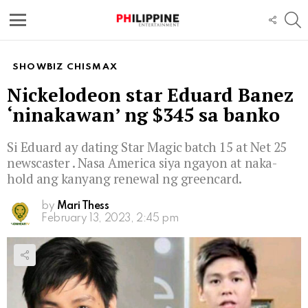
S
FOLL
US
Menu
SHOWBIZ CHISMAX
Nickelodeon star Eduard Banez
‘ninakawan’ ng $345 sa banko
Si Eduard ay dating Star Magic batch 15 at Net 25
newscaster . Nasa America siya ngayon at naka-
hold ang kanyang renewal ng greencard.
by
Mari Thess
February 13, 2023, 2:45 pm