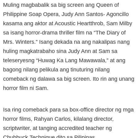
Muling magbabalik sa big screen ang Queen of
Philippine Soap Opera, Judy Ann Santos- Agoncillo
kasama ang aktor at Acoustic Heartthrob, Sam Milby
sa isang horror-drama thriller film na “The Diary of
Mrs. Winters.” Isang dekada na ang nakalipas nang
huling magkatrabaho sina Judy Ann at Sam sa
teleseryesng “Huwag Ka Lang Mawawala,” at ang
bagong nilang pelikula ang tinuturing nilang
comeback ng dalawa sa big screen. Ito rin ang unang
horror film ni Sam.
Isa ring comeback para sa box-office director ng mga
horror films, Rahyan Carlos, kilalang director,
scriptwriter, at tanging accredited teacher ng
Chubbuck Technique dito sa Pilipinas.