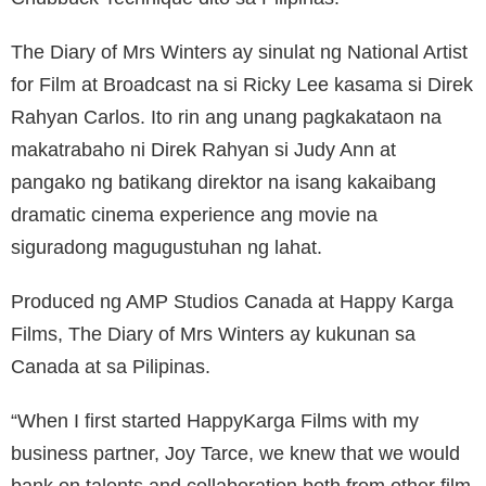
The Diary of Mrs Winters ay sinulat ng National Artist
for Film at Broadcast na si Ricky Lee kasama si Direk
Rahyan Carlos. Ito rin ang unang pagkakataon na
makatrabaho ni Direk Rahyan si Judy Ann at
pangako ng batikang direktor na isang kakaibang
dramatic cinema experience ang movie na
siguradong magugustuhan ng lahat.
Produced ng AMP Studios Canada at Happy Karga
Films, The Diary of Mrs Winters ay kukunan sa
Canada at sa Pilipinas.
“When I first started HappyKarga Films with my
business partner, Joy Tarce, we knew that we would
bank on talents and collaboration both from other film