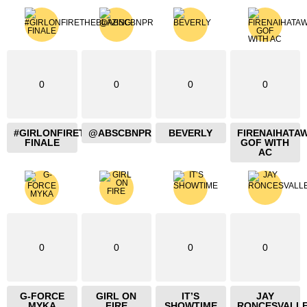
0
0
0
0
#GIRLONFIRETHEBLAZING
@ABSCBNPR
BEVERLY
FIRENAIHATA
FINALE
GOF WITH
AC
0
0
0
0
G-FORCE
GIRL ON
IT’S
JAY
MYKA
FIRE
SHOWTIME
RONCESVALL