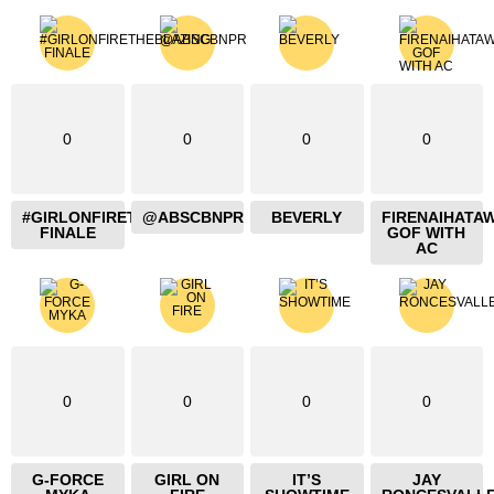
0
0
0
0
#GIRLONFIRETHEBLAZING
@ABSCBNPR
BEVERLY
FIRENAIHATA
FINALE
GOF WITH
AC
0
0
0
0
G-FORCE
GIRL ON
IT’S
JAY