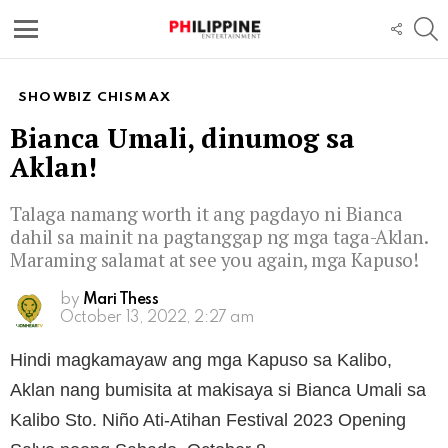
S
FOLL
US
Menu
SHOWBIZ CHISMAX
Bianca Umali, dinumog sa
Aklan!
Talaga namang worth it ang pagdayo ni Bianca
dahil sa mainit na pagtanggap ng mga taga-Aklan.
Maraming salamat at see you again, mga Kapuso!
by
Mari Thess
October 13, 2022, 2:27 am
Hindi magkamayaw ang mga Kapuso sa Kalibo,
Aklan nang bumisita at makisaya si Bianca Umali sa
Kalibo Sto. Niño Ati-Atihan Festival 2023 Opening