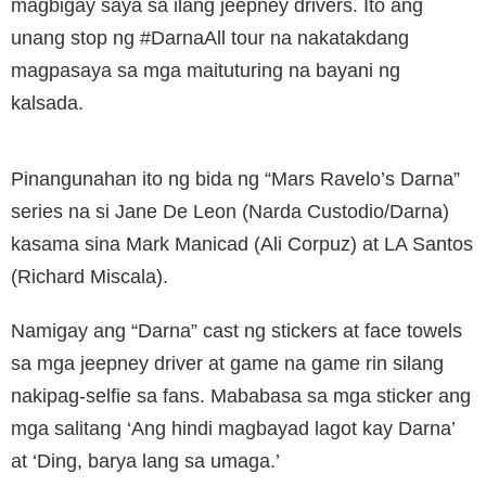
magbigay saya sa ilang jeepney drivers. Ito ang
unang stop ng #DarnaAll tour na nakatakdang
magpasaya sa mga maituturing na bayani ng
kalsada.
Pinangunahan ito ng bida ng “Mars Ravelo’s Darna”
series na si Jane De Leon (Narda Custodio/Darna)
kasama sina Mark Manicad (Ali Corpuz) at LA Santos
(Richard Miscala).
Namigay ang “Darna” cast ng stickers at face towels
sa mga jeepney driver at game na game rin silang
nakipag-selfie sa fans. Mababasa sa mga sticker ang
mga salitang ‘Ang hindi magbayad lagot kay Darna’
at ‘Ding, barya lang sa umaga.’