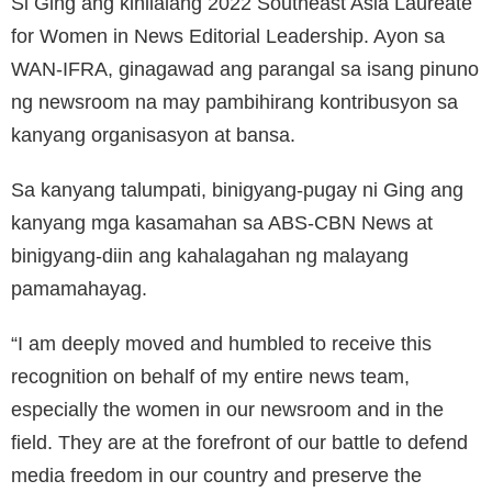
Si Ging ang kinilalang 2022 Southeast Asia Laureate
for Women in News Editorial Leadership. Ayon sa
WAN-IFRA, ginagawad ang parangal sa isang pinuno
ng newsroom na may pambihirang kontribusyon sa
kanyang organisasyon at bansa.
Sa kanyang talumpati, binigyang-pugay ni Ging ang
kanyang mga kasamahan sa ABS-CBN News at
binigyang-diin ang kahalagahan ng malayang
pamamahayag.
“I am deeply moved and humbled to receive this
recognition on behalf of my entire news team,
especially the women in our newsroom and in the
field. They are at the forefront of our battle to defend
media freedom in our country and preserve the