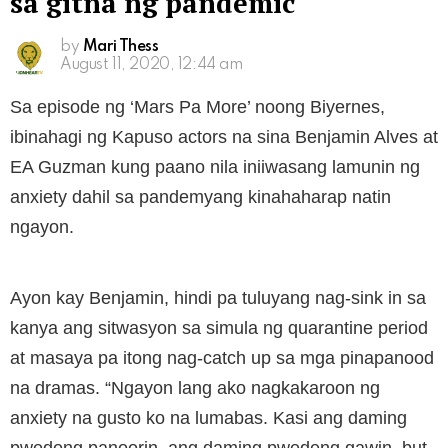
sa gitna ng pandemic
by
Mari Thess
August 11, 2020, 12:44 am
Sa episode ng ‘Mars Pa More’ noong Biyernes,
ibinahagi ng Kapuso actors na sina Benjamin Alves at
EA Guzman kung paano nila iniiwasang lamunin ng
anxiety dahil sa pandemyang kinahaharap natin
ngayon.
Ayon kay Benjamin, hindi pa tuluyang nag-sink in sa
kanya ang sitwasyon sa simula ng quarantine period
at masaya pa itong nag-catch up sa mga pinapanood
na dramas. “Ngayon lang ako nagkakaroon ng
anxiety na gusto ko na lumabas. Kasi ang daming
pwedeng panoorin, ang daming pwedeng gawin, but