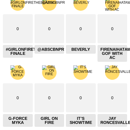
0
0
0
0
#GIRLONFIRETHEBLAZING
@ABSCBNPR
BEVERLY
FIRENAIHATA
FINALE
GOF WITH
AC
0
0
0
0
G-FORCE
GIRL ON
IT’S
JAY
MYKA
FIRE
SHOWTIME
RONCESVALL