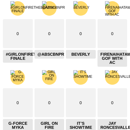
0
0
0
0
#GIRLONFIRETHEBLAZING
@ABSCBNPR
BEVERLY
FIRENAIHATA
FINALE
GOF WITH
AC
0
0
0
0
G-FORCE
GIRL ON
IT’S
JAY
MYKA
FIRE
SHOWTIME
RONCESVALL