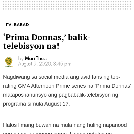
TV-BABAD
‘Prima Donnas,’ balik-
telebisyon na!
by
Mari Thess
August 9, 2020, 8:45 pm
Nagdiwang sa social media ang avid fans ng top-
rating GMA Afternoon Prime series na ‘Prima Donnas’
matapos ianunsyo ang pagbabalik-telebisyon ng
programa simula August 17.
Halos limang buwan na mula nang huling napanood
ang pinag-uusapang serye. Upang patuloy na