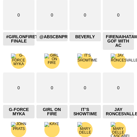
0
0
0
0
#GIRLONFIRETHEBLAZING
@ABSCBNPR
BEVERLY
FIRENAIHATA
FINALE
GOF WITH
AC
0
0
0
0
G-FORCE
GIRL ON
IT’S
JAY
MYKA
FIRE
SHOWTIME
RONCESVALL