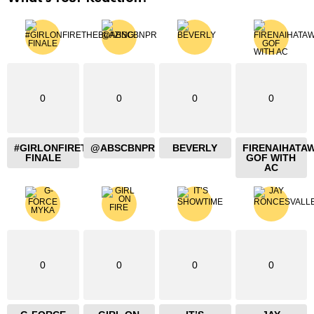
0
0
0
0
#GIRLONFIRETHEBLAZING
@ABSCBNPR
BEVERLY
FIRENAIHATA
FINALE
GOF WITH
AC
0
0
0
0