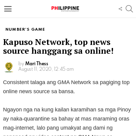
S
FOLL
US
Menu
NUMBER'S GAME
Kapuso Network, top news
source hanggang sa online!
by
Mari Thess
August 11, 2020, 12:45 am
Consistent talaga ang GMA Network sa pagiging top
online news source sa bansa.
Ngayon nga na kung kailan karamihan sa mga Pinoy
ay naka-quarantine sa bahay at mas maraming oras
mag-internet, lalo pang umakyat ang dami ng