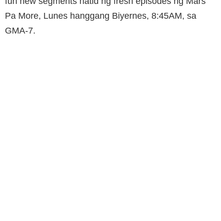
fun new segments hatid ng fresh episodes ng Mars
Pa More, Lunes hanggang Biyernes, 8:45AM, sa
GMA-7.