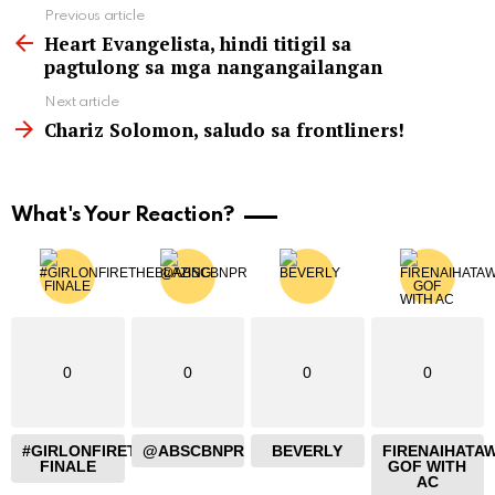
See
Previous article
more
Heart Evangelista, hindi titigil sa
pagtulong sa mga nangangailangan
Next article
Chariz Solomon, saludo sa frontliners!
What's Your Reaction?
0
0
0
0
#GIRLONFIRETHEBLAZING
@ABSCBNPR
BEVERLY
FIRENAIHATA
FINALE
GOF WITH
AC