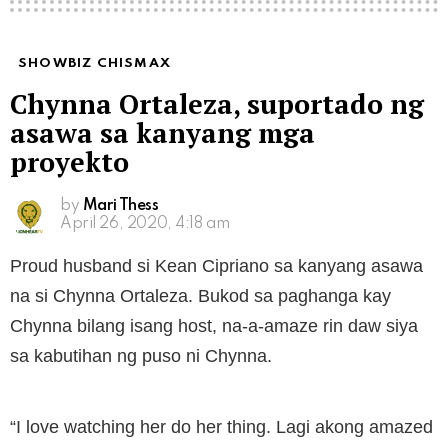
SHOWBIZ CHISMAX
Chynna Ortaleza, suportado ng
asawa sa kanyang mga
proyekto
by
Mari Thess
April 26, 2020, 4:18 am
Proud husband si Kean Cipriano sa kanyang asawa
na si Chynna Ortaleza. Bukod sa paghanga kay
Chynna bilang isang host, na-a-amaze rin daw siya
sa kabutihan ng puso ni Chynna.
“I love watching her do her thing. Lagi akong amazed