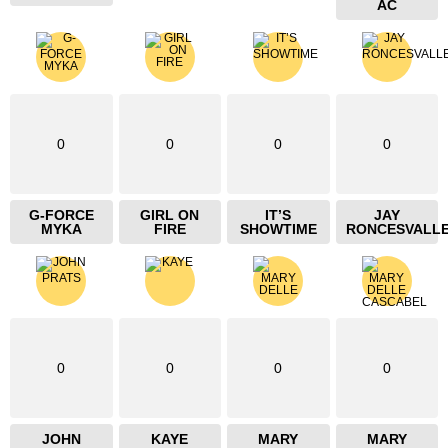
AC
0
0
0
0
G-FORCE
GIRL ON
IT’S
JAY
MYKA
FIRE
SHOWTIME
RONCESVALL
0
0
0
0
JOHN
KAYE
MARY
MARY