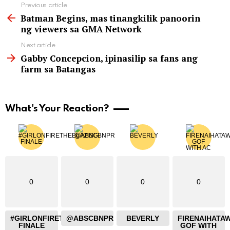
See
Previous article
more
Batman Begins, mas tinangkilik panoorin
ng viewers sa GMA Network
Next article
Gabby Concepcion, ipinasilip sa fans ang
farm sa Batangas
What's Your Reaction?
0
0
0
0
#GIRLONFIRETHEBLAZING
@ABSCBNPR
BEVERLY
FIRENAIHATA
FINALE
GOF WITH