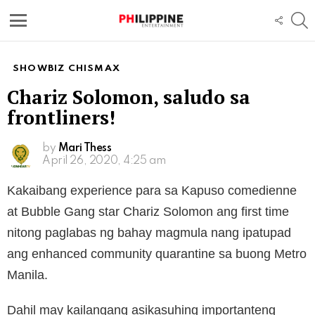
S
FOLL
US
Menu
SHOWBIZ CHISMAX
Chariz Solomon, saludo sa
frontliners!
by
Mari Thess
April 26, 2020, 4:25 am
Kakaibang experience para sa Kapuso comedienne
at Bubble Gang star Chariz Solomon ang first time
nitong paglabas ng bahay magmula nang ipatupad
ang enhanced community quarantine sa buong Metro
Manila.
Dahil may kailangang asikasuhing importanteng