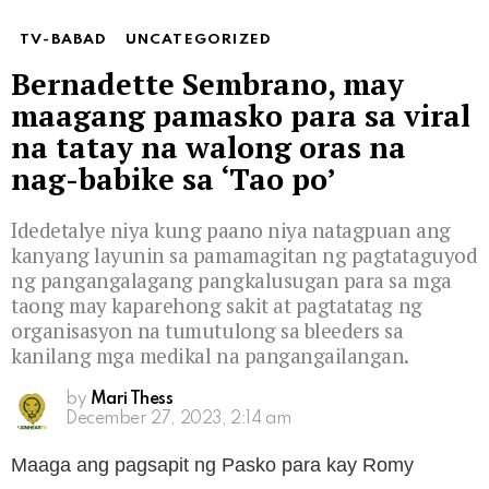
TV-BABAD
UNCATEGORIZED
Bernadette Sembrano, may
maagang pamasko para sa viral
na tatay na walong oras na
nag-babike sa ‘Tao po’
Idedetalye niya kung paano niya natagpuan ang
kanyang layunin sa pamamagitan ng pagtataguyod
ng pangangalagang pangkalusugan para sa mga
taong may kaparehong sakit at pagtatatag ng
organisasyon na tumutulong sa bleeders sa
kanilang mga medikal na pangangailangan.
by
Mari Thess
December 27, 2023, 2:14 am
Maaga ang pagsapit ng Pasko para kay Romy