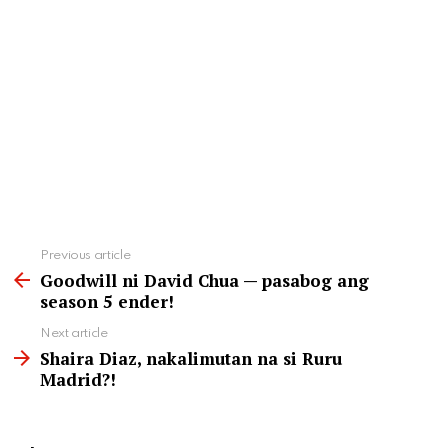
See
Previous article
more
Goodwill ni David Chua — pasabog ang
season 5 ender!
Next article
Shaira Diaz, nakalimutan na si Ruru
Madrid?!