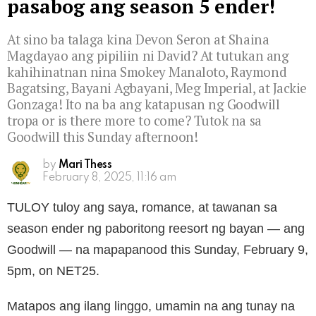
pasabog ang season 5 ender!
At sino ba talaga kina Devon Seron at Shaina
Magdayao ang pipiliin ni David? At tutukan ang
kahihinatnan nina Smokey Manaloto, Raymond
Bagatsing, Bayani Agbayani, Meg Imperial, at Jackie
Gonzaga! Ito na ba ang katapusan ng Goodwill
tropa or is there more to come? Tutok na sa
Goodwill this Sunday afternoon!
by
Mari Thess
February 8, 2025, 11:16 am
TULOY tuloy ang saya, romance, at tawanan sa
season ender ng paboritong reesort ng bayan — ang
Goodwill — na mapapanood this Sunday, February 9,
5pm, on NET25.
Matapos ang ilang linggo, umamin na ang tunay na