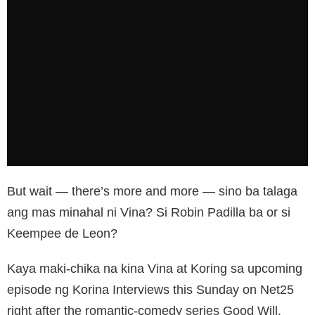
But wait — there’s more and more — sino ba talaga
ang mas minahal ni Vina? Si Robin Padilla ba or si
Keempee de Leon?
Kaya maki-chika na kina Vina at Koring sa upcoming
episode ng Korina Interviews this Sunday on Net25
right after the romantic-comedy series Good Will.