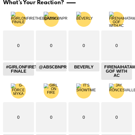
What's Your Reaction?
0
0
0
0
#GIRLONFIRETHEBLAZING
@ABSCBNPR
BEVERLY
FIRENAIHATA
FINALE
GOF WITH
AC
0
0
0
0