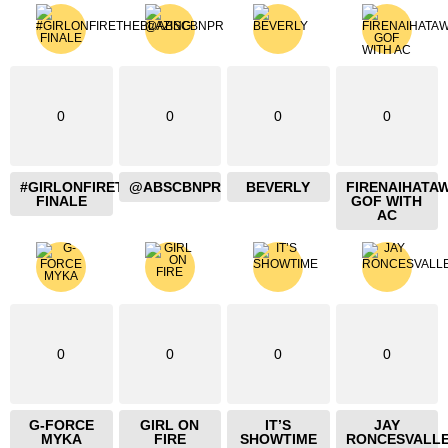
0
0
0
0
#GIRLONFIRETHEBLAZING
@ABSCBNPR
BEVERLY
FIRENAIHATA
FINALE
GOF WITH
AC
0
0
0
0
G-FORCE
GIRL ON
IT’S
JAY
MYKA
FIRE
SHOWTIME
RONCESVALL