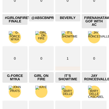
0
0
0
0
#GIRLONFIRETHEBLAZING
@ABSCBNPR
BEVERLY
FIRENAIHATA
FINALE
GOF WITH
AC
0
0
1
0
G-FORCE
GIRL ON
IT’S
JAY
MYKA
FIRE
SHOWTIME
RONCESVALL