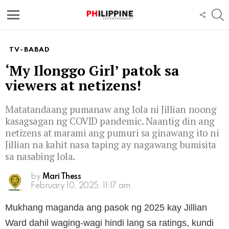
S
FOLL
US
Menu
TV-BABAD
‘My Ilonggo Girl’ patok sa
viewers at netizens!
Matatandaang pumanaw ang lola ni Jillian noong
kasagsagan ng COVID pandemic. Naantig din ang
netizens at marami ang pumuri sa ginawang ito ni
Jillian na kahit nasa taping ay nagawang bumisita
sa nasabing lola.
by
Mari Thess
February 10, 2025, 11:17 am
Mukhang maganda ang pasok ng 2025 kay Jillian
Ward dahil waging-wagi hindi lang sa ratings, kundi