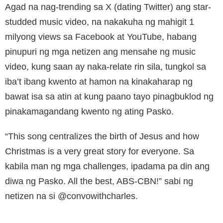
Agad na nag-trending sa X (dating Twitter) ang star-
studded music video, na nakakuha ng mahigit 1
milyong views sa Facebook at YouTube, habang
pinupuri ng mga netizen ang mensahe ng music
video, kung saan ay naka-relate rin sila, tungkol sa
iba’t ibang kwento at hamon na kinakaharap ng
bawat isa sa atin at kung paano tayo pinagbuklod ng
pinakamagandang kwento ng ating Pasko.
“This song centralizes the birth of Jesus and how
Christmas is a very great story for everyone. Sa
kabila man ng mga challenges, ipadama pa din ang
diwa ng Pasko. All the best, ABS-CBN!” sabi ng
netizen na si @convowithcharles.