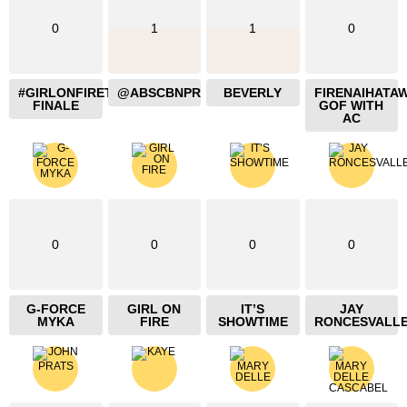
0
1
1
0
#GIRLONFIRETHEBLAZING
@ABSCBNPR
BEVERLY
FIRENAIHATA
FINALE
GOF WITH
AC
0
0
0
0
G-FORCE
GIRL ON
IT’S
JAY
MYKA
FIRE
SHOWTIME
RONCESVALL