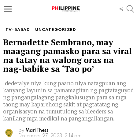
S
FOLL
US
Menu
TV-BABAD
UNCATEGORIZED
Bernadette Sembrano, may
maagang pamasko para sa viral
na tatay na walong oras na
nag-babike sa ‘Tao po’
Idedetalye niya kung paano niya natagpuan ang
kanyang layunin sa pamamagitan ng pagtataguyod
ng pangangalagang pangkalusugan para sa mga
taong may kaparehong sakit at pagtatatag ng
organisasyon na tumutulong sa bleeders sa
kanilang mga medikal na pangangailangan.
by
Mari Thess
December 27, 2023, 2:14 am