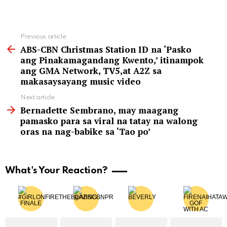
See
Previous article
more
ABS-CBN Christmas Station ID na ‘Pasko
ang Pinakamagandang Kwento,’ itinampok
ang GMA Network, TV5,at A2Z sa
makasaysayang music video
Next article
Bernadette Sembrano, may maagang
pamasko para sa viral na tatay na walong
oras na nag-babike sa ‘Tao po’
What's Your Reaction?