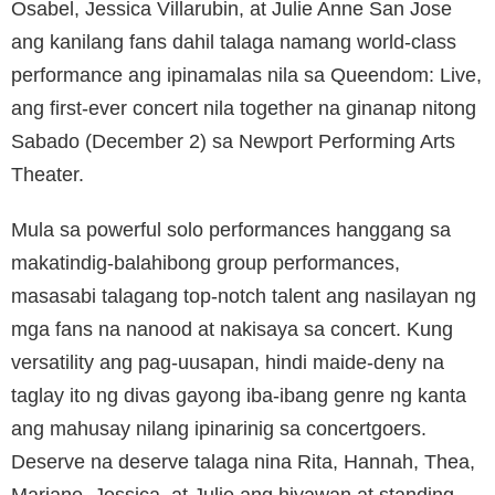
Osabel, Jessica Villarubin, at Julie Anne San Jose
ang kanilang fans dahil talaga namang world-class
performance ang ipinamalas nila sa Queendom: Live,
ang first-ever concert nila together na ginanap nitong
Sabado (December 2) sa Newport Performing Arts
Theater.
Mula sa powerful solo performances hanggang sa
makatindig-balahibong group performances,
masasabi talagang top-notch talent ang nasilayan ng
mga fans na nanood at nakisaya sa concert. Kung
versatility ang pag-uusapan, hindi maide-deny na
taglay ito ng divas gayong iba-ibang genre ng kanta
ang mahusay nilang ipinarinig sa concertgoers.
Deserve na deserve talaga nina Rita, Hannah, Thea,
Mariane, Jessica, at Julie ang hiyawan at standing