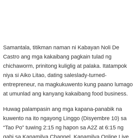
Samantala, titikman naman ni Kabayan Noli De
Castro ang mga kakaibang pagkain tulad ng
chichaworm, prinitong kuliglig at palaka. Itatampok
niya si Aiko Litao, dating saleslady-turned-
entrepreneur, na magkukuwento kung paano lumago
at umunlad ang kanyang kakaibang food business.
Huwag palampasin ang mga kapana-panabik na
kuwento na ito ngayong Linggo (Disyembre 10) sa
“Tao Po” tuwing 2:15 ng hapon sa A2Z at 6:15 ng
gabi sa Kapamilya Channel, Kapamilya Online Live,