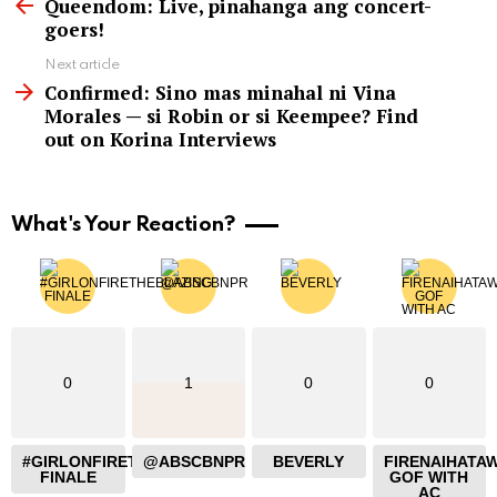
more
Queendom: Live, pinahanga ang concert-
goers!
Next article
Confirmed: Sino mas minahal ni Vina
Morales — si Robin or si Keempee? Find
out on Korina Interviews
What's Your Reaction?
0
1
0
0
#GIRLONFIRETHEBLAZING
@ABSCBNPR
BEVERLY
FIRENAIHATA
FINALE
GOF WITH
AC