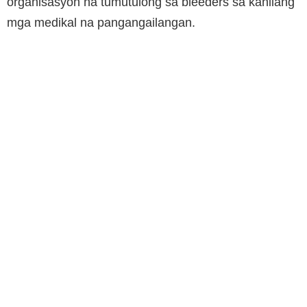
organisasyon na tumutulong sa bleeders sa kanilang
mga medikal na pangangailangan.