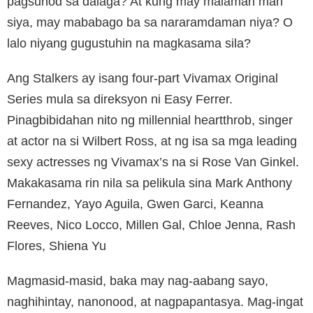
pagsunod sa dalaga? At kung may malaman man
siya, may mababago ba sa nararamdaman niya? O
lalo niyang gugustuhin na magkasama sila?
Ang Stalkers ay isang four-part Vivamax Original
Series mula sa direksyon ni Easy Ferrer.
Pinagbibidahan nito ng millennial heartthrob, singer
at actor na si Wilbert Ross, at ng isa sa mga leading
sexy actresses ng Vivamax’s na si Rose Van Ginkel.
Makakasama rin nila sa pelikula sina Mark Anthony
Fernandez, Yayo Aguila, Gwen Garci, Keanna
Reeves, Nico Locco, Millen Gal, Chloe Jenna, Rash
Flores, Shiena Yu
Magmasid-masid, baka may nag-aabang sayo,
naghihintay, nanonood, at nagpapantasya. Mag-ingat