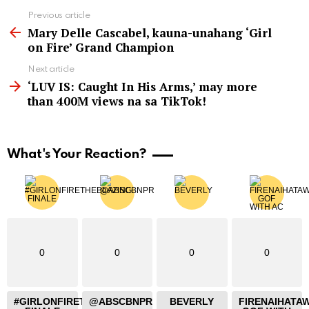
See
Previous article
more
Mary Delle Cascabel, kauna-unahang ‘Girl
on Fire’ Grand Champion
Next article
‘LUV IS: Caught In His Arms,’ may more
than 400M views na sa TikTok!
What's Your Reaction?
0
0
0
0
#GIRLONFIRETHEBLAZING
@ABSCBNPR
BEVERLY
FIRENAIHATA