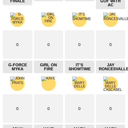
FINALE
GOF WITH
AC
0
0
0
0
G-FORCE
GIRL ON
IT’S
JAY
MYKA
FIRE
SHOWTIME
RONCESVALL
0
0
0
0