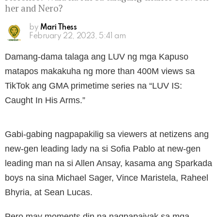
her and Nero?
by
Mari Thess
February 22, 2023, 5:41 am
Damang-dama talaga ang LUV ng mga Kapuso
matapos makakuha ng more than 400M views sa
TikTok ang GMA primetime series na “LUV IS:
Caught In His Arms.”
Gabi-gabing nagpapakilig sa viewers at netizens ang
new-gen leading lady na si Sofia Pablo at new-gen
leading man na si Allen Ansay, kasama ang Sparkada
boys na sina Michael Sager, Vince Maristela, Raheel
Bhyria, at Sean Lucas.
Pero may moments din na nagpapaiyak sa mga