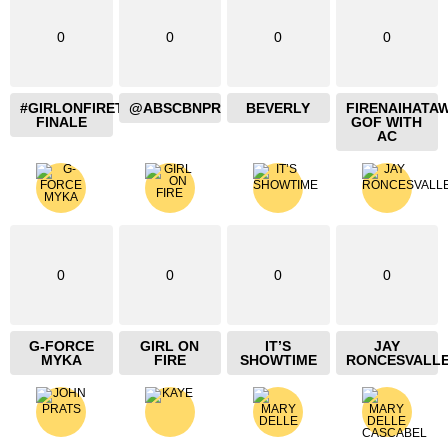
0
0
0
0
#GIRLONFIRETHEBLAZING
@ABSCBNPR
BEVERLY
FIRENAIHATA
FINALE
GOF WITH
AC
0
0
0
0
G-FORCE
GIRL ON
IT’S
JAY
MYKA
FIRE
SHOWTIME
RONCESVALL