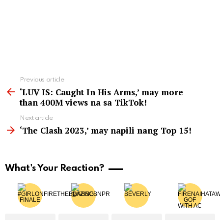
See
Previous article
more
‘LUV IS: Caught In His Arms,’ may more
than 400M views na sa TikTok!
Next article
‘The Clash 2023,’ may napili nang Top 15!
What's Your Reaction?