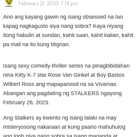
February 21, 2023, 7:14 pm
Ano ang kayang gawin ng isang obsessed na tao
kapag nagkagusto siya nang sobra? Kaya niyang
itong habulin at sundan, kahit saan, kahit kalian, kahit
pa mali na ito kung titignan.
Isang sexy comedy-thriller series na pinagbibidahan
nina Kitty K-7 star Rose Van Ginkel at Boy Bastos
Wilbert Ross ang mapapanood na sa Vivamax.
Abangan ang pagdating ng STALKERS ngayong
February 26, 2023.
Ang Stalkers ay kwento ng isang lalaki na may
misteryosong nakaraan at kung paano mahuhulog
ang loob niya nang sobra sa isang maganda at