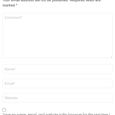
Your email address will not be published.
Required fields are
marked
*
Comment
*
Name
*
Email
*
Website
Save my name, email, and website in this browser for the next time I