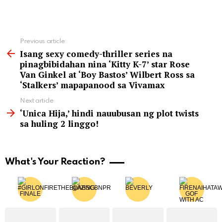
See
Previous article
more
Isang sexy comedy-thriller series na
pinagbibidahan nina ‘Kitty K-7’ star Rose
Van Ginkel at ‘Boy Bastos’ Wilbert Ross sa
‘Stalkers’ mapapanood sa Vivamax
Next article
‘Unica Hija,’ hindi nauubusan ng plot twists
sa huling 2 linggo!
What's Your Reaction?