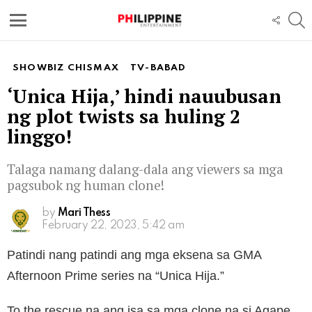
S
FOLL
US
Menu
SHOWBIZ CHISMAX
TV-BABAD
‘Unica Hija,’ hindi nauubusan
ng plot twists sa huling 2
linggo!
Talaga namang dalang-dala ang viewers sa mga
pagsubok ng human clone!
by
Mari Thess
February 22, 2023, 5:42 am
Patindi nang patindi ang mga eksena sa GMA
Afternoon Prime series na “Unica Hija.”
To the rescue na ang isa sa mga clone na si Agape