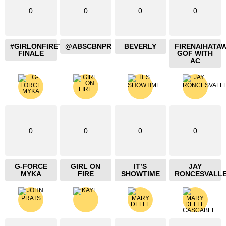
0
0
0
0
#GIRLONFIRETHEBLAZING
@ABSCBNPR
BEVERLY
FIRENAIHATA
FINALE
GOF WITH
AC
0
0
0
0
G-FORCE
GIRL ON
IT’S
JAY
MYKA
FIRE
SHOWTIME
RONCESVALL