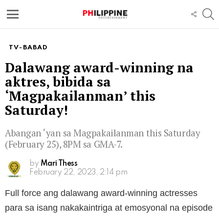
S
FOLL
US
Menu
TV-BABAD
Dalawang award-winning na
aktres, bibida sa
‘Magpakailanman’ this
Saturday!
Abangan ‘yan sa Magpakailanman this Saturday
(February 25), 8PM sa GMA-7.
by
Mari Thess
February 22, 2023, 2:14 pm
Full force ang dalawang award-winning actresses
para sa isang nakakaintriga at emosyonal na episode