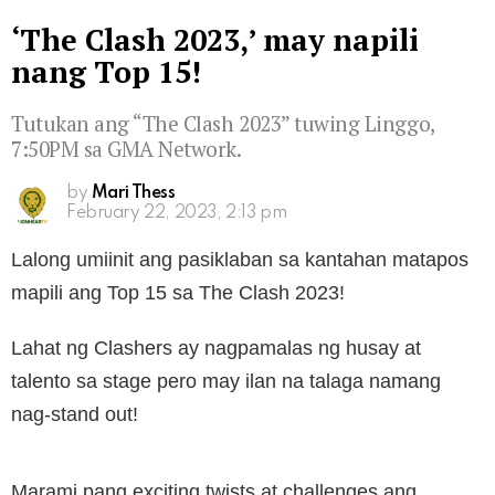
‘The Clash 2023,’ may napili
nang Top 15!
Tutukan ang “The Clash 2023” tuwing Linggo,
7:50PM sa GMA Network.
by
Mari Thess
February 22, 2023, 2:13 pm
Lalong umiinit ang pasiklaban sa kantahan matapos
mapili ang Top 15 sa The Clash 2023!
Lahat ng Clashers ay nagpamalas ng husay at
talento sa stage pero may ilan na talaga namang
nag-stand out!
Marami pang exciting twists at challenges ang