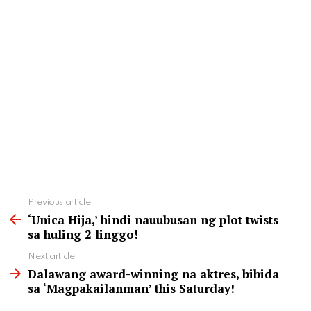
See
Previous article
more
‘Unica Hija,’ hindi nauubusan ng plot twists
sa huling 2 linggo!
Next article
Dalawang award-winning na aktres, bibida
sa ‘Magpakailanman’ this Saturday!