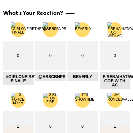
What's Your Reaction?
0
0
0
0
#GIRLONFIRETHEBLAZING
@ABSCBNPR
BEVERLY
FIRENAIHATA
FINALE
GOF WITH
AC
1
0
0
1