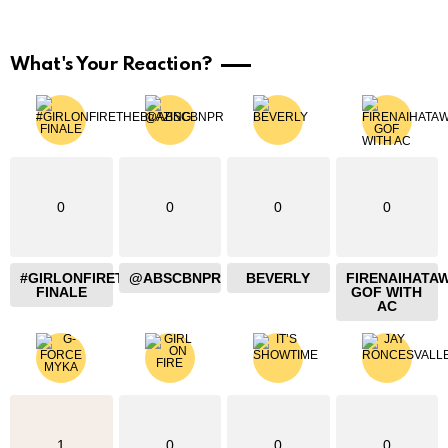
What's Your Reaction?
0
0
0
0
#GIRLONFIRETHEBLAZING
@ABSCBNPR
BEVERLY
FIRENAIHATA
FINALE
GOF WITH
AC
1
0
0
0