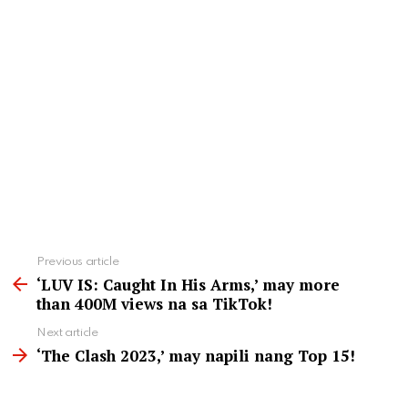
See
Previous article
more
‘LUV IS: Caught In His Arms,’ may more
than 400M views na sa TikTok!
Next article
‘The Clash 2023,’ may napili nang Top 15!