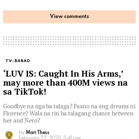
View comments
TV-BABAD
‘LUV IS: Caught In His Arms,’
may more than 400M views na
sa TikTok!
Goodbye na nga ba talaga? Paano na ang dreams ni
Florence? Wala na rin ba talagang chance between
her and Nero?
by
Mari Thess
February 22, 2023, 5:41 am