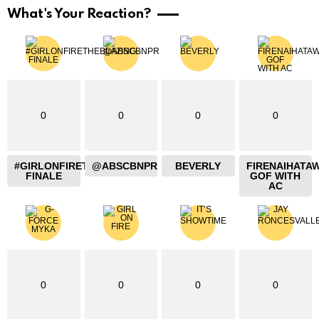
What's Your Reaction?
0
0
0
0
#GIRLONFIRETHEBLAZING
@ABSCBNPR
BEVERLY
FIRENAIHATA
FINALE
GOF WITH
AC
0
0
0
0