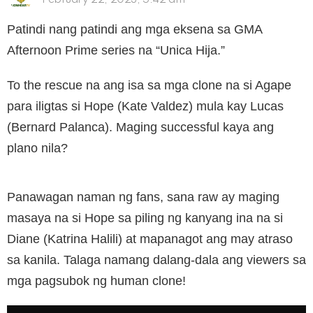
February 22, 2023, 5:42 am
Patindi nang patindi ang mga eksena sa GMA
Afternoon Prime series na “Unica Hija.”
To the rescue na ang isa sa mga clone na si Agape
para iligtas si Hope (Kate Valdez) mula kay Lucas
(Bernard Palanca). Maging successful kaya ang
plano nila?
Panawagan naman ng fans, sana raw ay maging
masaya na si Hope sa piling ng kanyang ina na si
Diane (Katrina Halili) at mapanagot ang may atraso
sa kanila. Talaga namang dalang-dala ang viewers sa
mga pagsubok ng human clone!