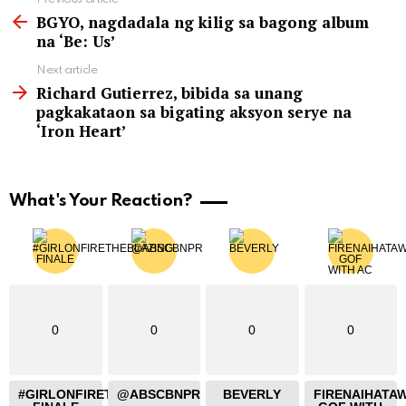
See
more
BGYO, nagdadala ng kilig sa bagong album
na ‘Be: Us’
Next article
Richard Gutierrez, bibida sa unang
pagkakataon sa bigating aksyon serye na
‘Iron Heart’
What's Your Reaction?
0
0
0
0
#GIRLONFIRETHEBLAZING
@ABSCBNPR
BEVERLY
FIRENAIHATA