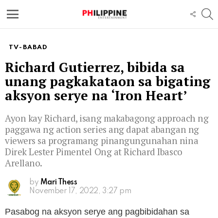
S
FOLL
US
Menu
TV-BABAD
Richard Gutierrez, bibida sa
unang pagkakataon sa bigating
aksyon serye na ‘Iron Heart’
Ayon kay Richard, isang makabagong approach ng
paggawa ng action series ang dapat abangan ng
viewers sa programang pinangungunahan nina
Direk Lester Pimentel Ong at Richard Ibasco
Arellano.
by
Mari Thess
November 17, 2022, 3:27 pm
Pasabog na aksyon serye ang pagbibidahan sa