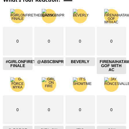
What's Your Reaction?
0
0
0
0
#GIRLONFIRETHEBLAZING
@ABSCBNPR
BEVERLY
FIRENAIHATA
FINALE
GOF WITH
AC
0
0
0
0