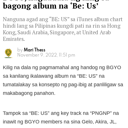
bagong album na ‘Be: Us’
Nanguna agad ang “BE: US” sa iTunes album chart
hindi lang sa Pilipinas kungdi pati na rin sa Hong
Kong, Saudi Arabia, Singapore, at United Arab
Emirates.
by
Mari Thess
November 9, 2022, 11:51 pm
Kilig na dala ng pagmamahal ang handog ng BGYO
sa kanilang ikalawang album na “BE: US” na
tumatalakay sa konsepto ng pag-ibig at panliligaw sa
makabagong panahon.
Tampok sa “BE: US” ang key track na “PNGNP” na
inawit ng BGYO members na sina Gelo, Akira, JL,