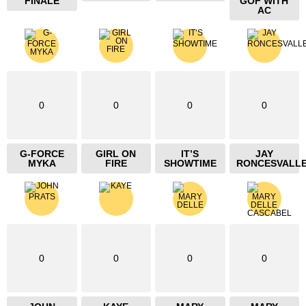
FINALE
GOF WITH
AC
0
0
0
0
G-FORCE
GIRL ON
IT’S
JAY
MYKA
FIRE
SHOWTIME
RONCESVALL
0
0
0
0