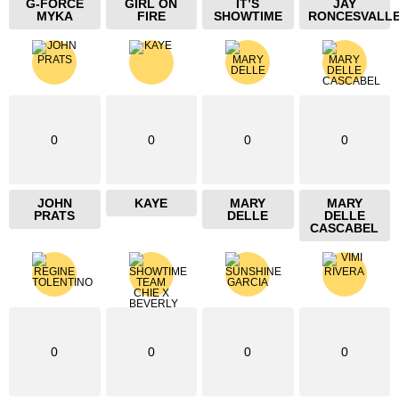
G-FORCE
GIRL ON
IT’S
JAY
MYKA
FIRE
SHOWTIME
RONCESVALL
0
0
0
0
JOHN
KAYE
MARY
MARY
PRATS
DELLE
DELLE
CASCABEL
0
0
0
0