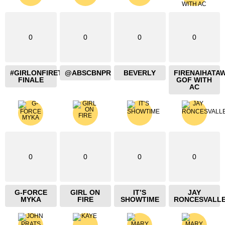
0
0
0
0
#GIRLONFIRETHEBLAZING
@ABSCBNPR
BEVERLY
FIRENAIHATA
FINALE
GOF WITH
AC
0
0
0
0
G-FORCE
GIRL ON
IT’S
JAY
MYKA
FIRE
SHOWTIME
RONCESVALL