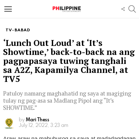
S
FOLL
US
Menu
TV-BABAD
‘Lunch Out Loud’ at ‘It’s
Showtime,’ back-to-back na ang
pagpapasaya tuwing tanghali
sa A2Z, Kapamilya Channel, at
TV5
Patuloy namang maghahatid ng saya at magiging
tulay ng pag-asa sa Madlang Pipol ang “It’s
SHOWTIME.”
by
Mari Thess
July 12, 2022, 3:23 am
Araw-araw na mabubusog sa saya at madadagdagan