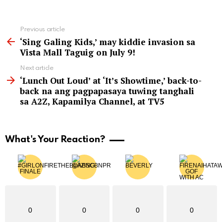
See
Previous article
more
‘Sing Galing Kids,’ may kiddie invasion sa
Vista Mall Taguig on July 9!
Next article
‘Lunch Out Loud’ at ‘It’s Showtime,’ back-to-
back na ang pagpapasaya tuwing tanghali
sa A2Z, Kapamilya Channel, at TV5
What's Your Reaction?
0
0
0
0