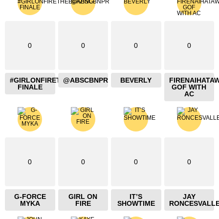
0
0
0
0
#GIRLONFIRETHEBLAZING
@ABSCBNPR
BEVERLY
FIRENAIHATA
FINALE
GOF WITH
AC
0
0
0
0
G-FORCE
GIRL ON
IT’S
JAY
MYKA
FIRE
SHOWTIME
RONCESVALL