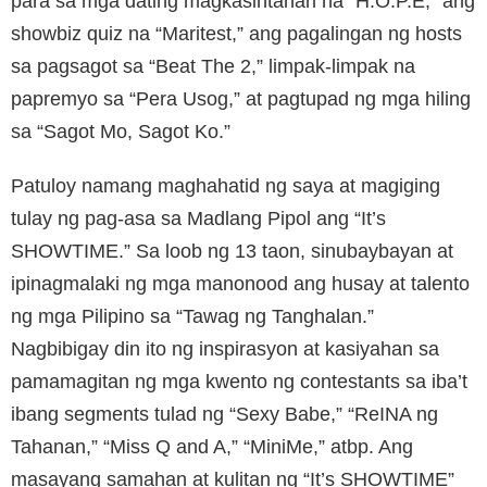
para sa mga dating magkasintahan na “H.O.P.E,” ang
showbiz quiz na “Maritest,” ang pagalingan ng hosts
sa pagsagot sa “Beat The 2,” limpak-limpak na
papremyo sa “Pera Usog,” at pagtupad ng mga hiling
sa “Sagot Mo, Sagot Ko.”
Patuloy namang maghahatid ng saya at magiging
tulay ng pag-asa sa Madlang Pipol ang “It’s
SHOWTIME.” Sa loob ng 13 taon, sinubaybayan at
ipinagmalaki ng mga manonood ang husay at talento
ng mga Pilipino sa “Tawag ng Tanghalan.”
Nagbibigay din ito ng inspirasyon at kasiyahan sa
pamamagitan ng mga kwento ng contestants sa iba’t
ibang segments tulad ng “Sexy Babe,” “ReINA ng
Tahanan,” “Miss Q and A,” “MiniMe,” atbp. Ang
masayang samahan at kulitan ng “It’s SHOWTIME”