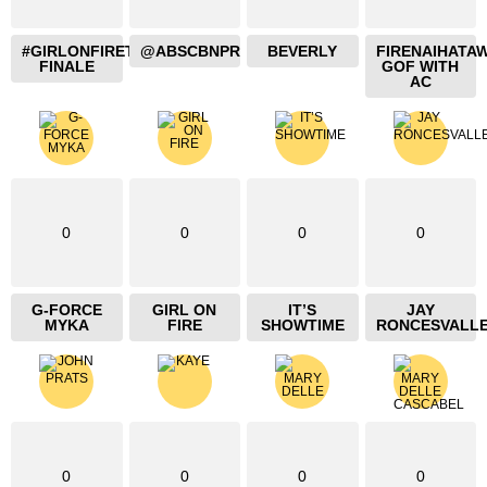
#GIRLONFIRETHEBLAZING
@ABSCBNPR
BEVERLY
FIRENAIHATA
FINALE
GOF WITH
AC
0
0
0
0
G-FORCE
GIRL ON
IT’S
JAY
MYKA
FIRE
SHOWTIME
RONCESVALL
0
0
0
0