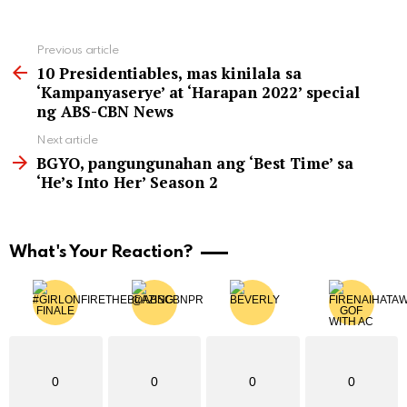
See
Previous article
more
10 Presidentiables, mas kinilala sa
‘Kampanyaserye’ at ‘Harapan 2022’ special
ng ABS-CBN News
Next article
BGYO, pangungunahan ang ‘Best Time’ sa
‘He’s Into Her’ Season 2
What's Your Reaction?
0
0
0
0