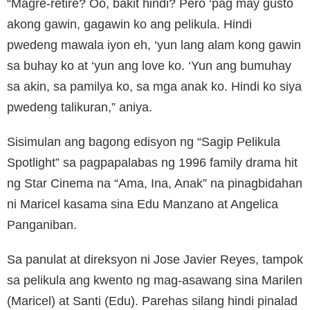
“Magre-retire? Oo, bakit hindi? Pero ‘pag may gusto
akong gawin, gagawin ko ang pelikula. Hindi
pwedeng mawala iyon eh, ‘yun lang alam kong gawin
sa buhay ko at ‘yun ang love ko. ‘Yun ang bumuhay
sa akin, sa pamilya ko, sa mga anak ko. Hindi ko siya
pwedeng talikuran,” aniya.
Sisimulan ang bagong edisyon ng “Sagip Pelikula
Spotlight” sa pagpapalabas ng 1996 family drama hit
ng Star Cinema na “Ama, Ina, Anak” na pinagbidahan
ni Maricel kasama sina Edu Manzano at Angelica
Panganiban.
Sa panulat at direksyon ni Jose Javier Reyes, tampok
sa pelikula ang kwento ng mag-asawang sina Marilen
(Maricel) at Santi (Edu). Parehas silang hindi pinalad