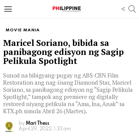
S
FOLL
US
Menu
MOVIE MANIA
Maricel Soriano, bibida sa
panibagong edisyon ng Sagip
Pelikula Spotlight
Sunod na bibigyang-pugay ng ABS-CBN Film
Restoration ang nag-iisang Diamond Star, Maricel
Soriano, sa panibagong edisyon ng “Sagip Pelikula
Spotlight,” tampok ang premiere ng digitally
restored niyang pelikula na “Ama, Ina, Anak” sa
KTX.ph simula Abril 26 (Martes).
by
Mari Thess
April 29, 2022, 1:33 am