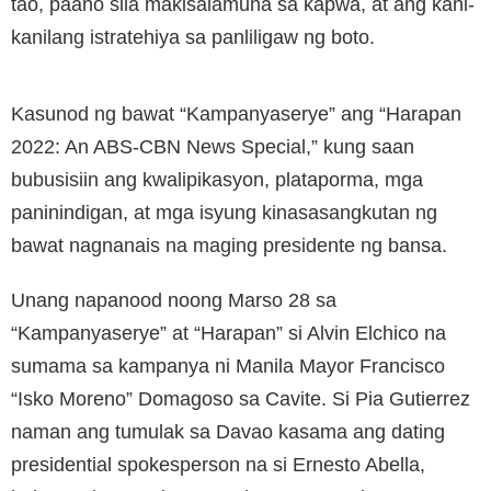
tao, paano sila makisalamuha sa kapwa, at ang kani-
kanilang istratehiya sa panliligaw ng boto.
Kasunod ng bawat “Kampanyaserye” ang “Harapan
2022: An ABS-CBN News Special,” kung saan
bubusisiin ang kwalipikasyon, plataporma, mga
paninindigan, at mga isyung kinasasangkutan ng
bawat nagnanais na maging presidente ng bansa.
Unang napanood noong Marso 28 sa
“Kampanyaserye” at “Harapan” si Alvin Elchico na
sumama sa kampanya ni Manila Mayor Francisco
“Isko Moreno” Domagoso sa Cavite. Si Pia Gutierrez
naman ang tumulak sa Davao kasama ang dating
presidential spokesperson na si Ernesto Abella,