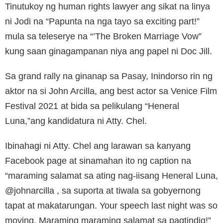
Tinutukoy ng human rights lawyer ang sikat na linya
ni Jodi na “Papunta na nga tayo sa exciting part!”
mula sa teleserye na “’The Broken Marriage Vow”
kung saan ginagampanan niya ang papel ni Doc Jill.
Sa grand rally na ginanap sa Pasay, Inindorso rin ng
aktor na si John Arcilla, ang best actor sa Venice Film
Festival 2021 at bida sa pelikulang “Heneral
Luna,”ang kandidatura ni Atty. Chel.
Ibinahagi ni Atty. Chel ang larawan sa kanyang
Facebook page at sinamahan ito ng caption na
“maraming salamat sa ating nag-iisang Heneral Luna,
@johnarcilla , sa suporta at tiwala sa gobyernong
tapat at makatarungan. Your speech last night was so
moving. Maraming maraming salamat sa pagtindig!”