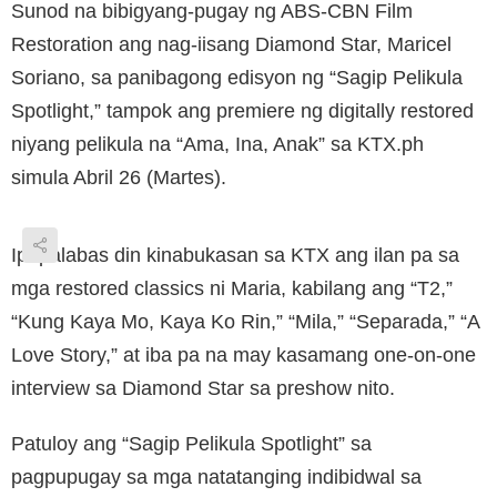
Sunod na bibigyang-pugay ng ABS-CBN Film
Restoration ang nag-iisang Diamond Star, Maricel
Soriano, sa panibagong edisyon ng “Sagip Pelikula
Spotlight,” tampok ang premiere ng digitally restored
niyang pelikula na “Ama, Ina, Anak” sa KTX.ph
simula Abril 26 (Martes).
Ipapalabas din kinabukasan sa KTX ang ilan pa sa
mga restored classics ni Maria, kabilang ang “T2,”
“Kung Kaya Mo, Kaya Ko Rin,” “Mila,” “Separada,” “A
Love Story,” at iba pa na may kasamang one-on-one
interview sa Diamond Star sa preshow nito.
Patuloy ang “Sagip Pelikula Spotlight” sa
pagpupugay sa mga natatanging indibidwal sa