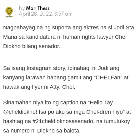
by
Mari Thess
April 28, 2022, 3:57 am
Nagpahayag na ng suporta ang aktres na si Jodi Sta.
Maria sa kandidatura ni human rights lawyer Chel
Diokno bilang senador.
Sa isang Instagram story, ibinahagi ni Jodi ang
kanyang larawan habang gamit ang “CHELFan” at
hawak ang flyer ni Atty. Chel.
Sinamahan niya ito ng caption na “Hello Tay
@cheldiokno! Isa po ako sa mga Chel-dren niyo” at
hashtag na #21cheldioknosasenado, na tumutukoy
sa numero ni Diokno sa balota.