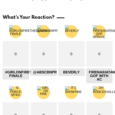
What's Your Reaction?
0
0
0
0
#GIRLONFIRETHEBLAZING
@ABSCBNPR
BEVERLY
FIRENAIHATA
FINALE
GOF WITH
AC