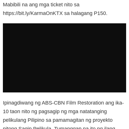
Mabibili na ang mga ticket nito sa
https://bit.ly/KarmaOnKTX sa halagang P150.
Ipinagdiwang ng ABS-CBN Film Restoration ang ika-
10 taon nito ng pagsagip ng mga natatanging
pelikulang Pilipino sa pamamagitan ng proyekto
nitong Sagip Pelikula. Tumanggap na ito ng ilang