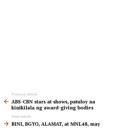
See
Previous article
more
ABS-CBN stars at shows, patuloy na
kinikilala ng award-giving bodies
Next article
BINI, BGYO, ALAMAT, at MNL48, may