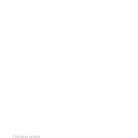
See
Previous article