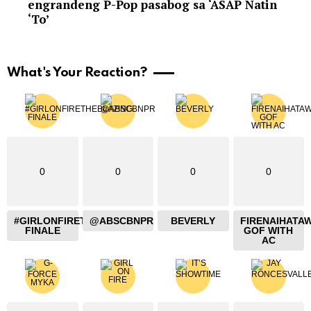
engrandeng P-Pop pasabog sa ‘ASAP Natin
‘To’
What's Your Reaction?
0
0
0
0
#GIRLONFIRETHEBLAZING
@ABSCBNPR
BEVERLY
FIRENAIHATA
FINALE
GOF WITH
AC