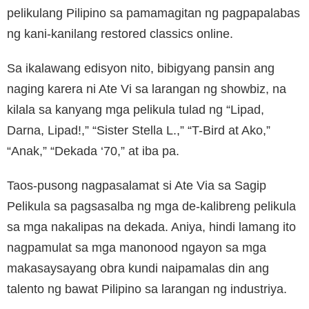
pelikulang Pilipino sa pamamagitan ng pagpapalabas
ng kani-kanilang restored classics online.
Sa ikalawang edisyon nito, bibigyang pansin ang
naging karera ni Ate Vi sa larangan ng showbiz, na
kilala sa kanyang mga pelikula tulad ng “Lipad,
Darna, Lipad!,” “Sister Stella L.,” “T-Bird at Ako,”
“Anak,” “Dekada ‘70,” at iba pa.
Taos-pusong nagpasalamat si Ate Via sa Sagip
Pelikula sa pagsasalba ng mga de-kalibreng pelikula
sa mga nakalipas na dekada. Aniya, hindi lamang ito
nagpamulat sa mga manonood ngayon sa mga
makasaysayang obra kundi naipamalas din ang
talento ng bawat Pilipino sa larangan ng industriya.