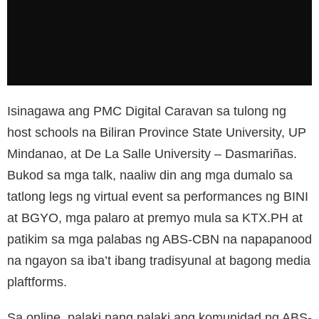
Isinagawa ang PMC Digital Caravan sa tulong ng
host schools na Biliran Province State University, UP
Mindanao, at De La Salle University – Dasmariñas.
Bukod sa mga talk, naaliw din ang mga dumalo sa
tatlong legs ng virtual event sa performances ng BINI
at BGYO, mga palaro at premyo mula sa KTX.PH at
patikim sa mga palabas ng ABS-CBN na napapanood
na ngayon sa iba’t ibang tradisyunal at bagong media
plaftforms.
Sa online, palaki nang palaki ang komunidad ng ABS-