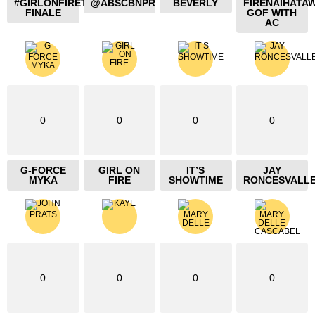
#GIRLONFIRETHEBLAZING
@ABSCBNPR
BEVERLY
FIRENAIHATA
FINALE
GOF WITH
AC
0
0
0
0
G-FORCE
GIRL ON
IT’S
JAY
MYKA
FIRE
SHOWTIME
RONCESVALL
0
0
0
0