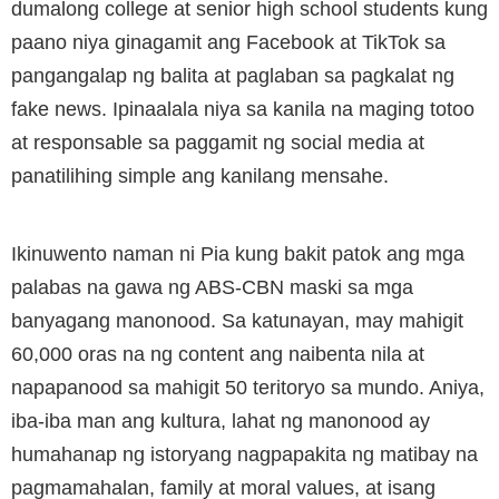
dumalong college at senior high school students kung
paano niya ginagamit ang Facebook at TikTok sa
pangangalap ng balita at paglaban sa pagkalat ng
fake news. Ipinaalala niya sa kanila na maging totoo
at responsable sa paggamit ng social media at
panatilihing simple ang kanilang mensahe.
Ikinuwento naman ni Pia kung bakit patok ang mga
palabas na gawa ng ABS-CBN maski sa mga
banyagang manonood. Sa katunayan, may mahigit
60,000 oras na ng content ang naibenta nila at
napapanood sa mahigit 50 teritoryo sa mundo. Aniya,
iba-iba man ang kultura, lahat ng manonood ay
humahanap ng istoryang nagpapakita ng matibay na
pagmamahalan, family at moral values, at isang