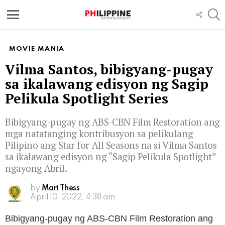
S
FOLL
US
Menu
MOVIE MANIA
Vilma Santos, bibigyang-pugay
sa ikalawang edisyon ng Sagip
Pelikula Spotlight Series
Bibigyang-pugay ng ABS-CBN Film Restoration ang
mga natatanging kontribusyon sa pelikulang
Pilipino ang Star for All Seasons na si Vilma Santos
sa ikalawang edisyon ng “Sagip Pelikula Spotlight”
ngayong Abril.
by
Mari Thess
April 10, 2022, 4:38 am
Bibigyang-pugay ng ABS-CBN Film Restoration ang