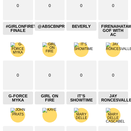
0
0
0
0
#GIRLONFIRETHEBLAZING
@ABSCBNPR
BEVERLY
FIRENAIHATA
FINALE
GOF WITH
AC
0
0
0
0
G-FORCE
GIRL ON
IT’S
JAY
MYKA
FIRE
SHOWTIME
RONCESVALL