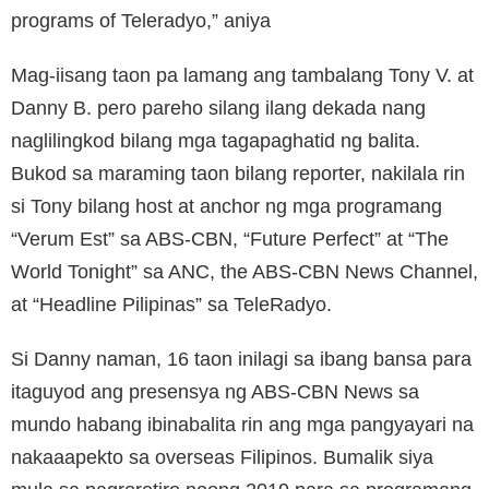
programs of Teleradyo,” aniya
Mag-iisang taon pa lamang ang tambalang Tony V. at
Danny B. pero pareho silang ilang dekada nang
naglilingkod bilang mga tagapaghatid ng balita.
Bukod sa maraming taon bilang reporter, nakilala rin
si Tony bilang host at anchor ng mga programang
“Verum Est” sa ABS-CBN, “Future Perfect” at “The
World Tonight” sa ANC, the ABS-CBN News Channel,
at “Headline Pilipinas” sa TeleRadyo.
Si Danny naman, 16 taon inilagi sa ibang bansa para
itaguyod ang presensya ng ABS-CBN News sa
mundo habang ibinabalita rin ang mga pangyayari na
nakaaapekto sa overseas Filipinos. Bumalik siya