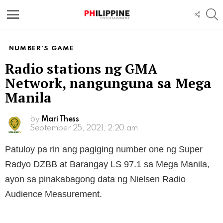
S
FOLL
US
Menu
NUMBER'S GAME
Radio stations ng GMA
Network, nangunguna sa Mega
Manila
by
Mari Thess
September 25, 2021, 2:20 am
Patuloy pa rin ang pagiging number one ng Super
Radyo DZBB at Barangay LS 97.1 sa Mega Manila,
ayon sa pinakabagong data ng Nielsen Radio
Audience Measurement.