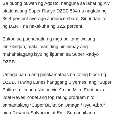
Sa buong buwan ng Agosto, nanguna sa lahat ng AM
stations ang Super Radyo DZBB 594 na nagtala ng
36.4 percent average audience share. Sinundan ito
ng DZRH na nakakuha ng 32.2 percent.
Bukod sa paghahatid ng mga balitang walang
kinikilingan, malaliman ding hinihimay ang
mahahalagang isyu ng lipunan sa Super Radyo
DZBB.
Umaga pa rin ang pinakamataas na rating block ng
DZBB. Tuwing Lunes hanggang Biyernes, ang “Super
Balita sa Umaga Nationwide” nina Mike Enriquez at
Joel Reyes Zobel ang top-rating program nito
samantalang “Super Balita Sa Umaga / Isyu Atbp.”
nina Rowena Salvacion at Emil Sumangil ang