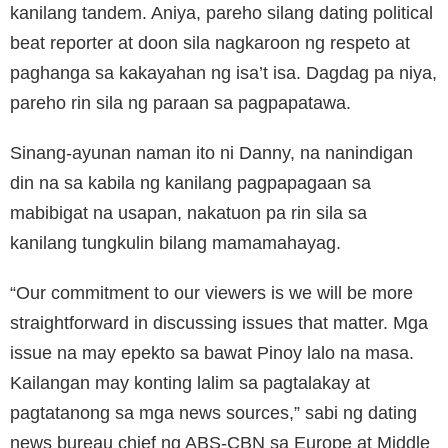
kanilang tandem. Aniya, pareho silang dating political
beat reporter at doon sila nagkaroon ng respeto at
paghanga sa kakayahan ng isa’t isa. Dagdag pa niya,
pareho rin sila ng paraan sa pagpapatawa.
Sinang-ayunan naman ito ni Danny, na nanindigan
din na sa kabila ng kanilang pagpapagaan sa
mabibigat na usapan, nakatuon pa rin sila sa
kanilang tungkulin bilang mamamahayag.
“Our commitment to our viewers is we will be more
straightforward in discussing issues that matter. Mga
issue na may epekto sa bawat Pinoy lalo na masa.
Kailangan may konting lalim sa pagtalakay at
pagtatanong sa mga news sources,” sabi ng dating
news bureau chief ng ABS-CBN sa Europe at Middle