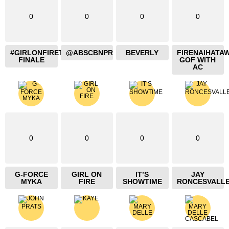
0
0
0
0
#GIRLONFIRETHEBLAZING
@ABSCBNPR
BEVERLY
FIRENAIHATA
FINALE
GOF WITH
AC
0
0
0
0
G-FORCE
GIRL ON
IT’S
JAY
MYKA
FIRE
SHOWTIME
RONCESVALL