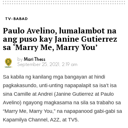
TV-BABAD
Paulo Avelino, lumalambot na
ang puso kay Janine Gutierrez
sa ‘Marry Me, Marry You’
by
Mari Thess
September 25, 2021, 2:19 am
Sa kabila ng kanilang mga bangayan at hindi
pagkakasundo, unti-unting napapalapit sa isa’t isa
sina Camille at Andrei (Janine Gutierrez at Paulo
Avelino) ngayong magkasama na sila sa trabaho sa
“Marry Me, Marry You,” na napapanood gabi-gabi sa
Kapamilya Channel, A2Z, at TV5.