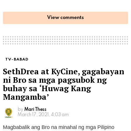
View comments
TV-BABAD
SethDrea at KyCine, gagabayan
ni Bro sa mga pagsubok ng
buhay sa ‘Huwag Kang
Mangamba’
by
Mari Thess
March 17, 2021, 4:03 am
Magbabalik ang Bro na minahal ng mga Pilipino