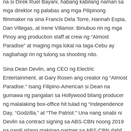
na si Direk Ruel Bayani, habang kabilang naman sa
mga direktor ng palabas ang mga Pilipinong
filmmaker na sina Francis Dela Torre, Hannah Espia,
Dan Villegas, at Irene Villamor. Binubuo rin ng mga
Pinoy ang production staff at crew ng “Almost
Paradise” at maging mga lokal na taga-Cebu ay
nagbahagi rin ng tulong sa shooting nito.
Sina Dean Devlin, ang CEO ng Electric
Entertainment, at Gary Rosen ang creator ng “Almost
Paradise.” Isang Filipino-American si Dean na
gumawa ng pangalan sa Hollywood bilang producer
ng malalaking box-office hit tulad ng “Independence
Day, “Godzilla,” at “The Patriot.” Una nang sinabi ni
Devlin sa contract signing sa ABS-CBN noong 2019
na napili nilang makipag-partner sa ABS-CBN dahil