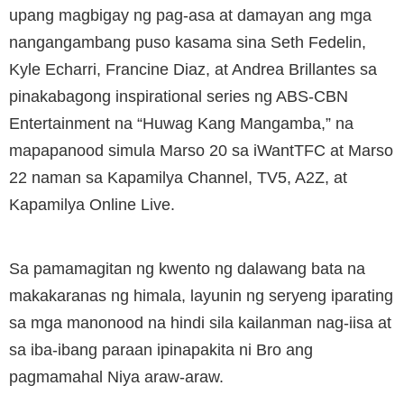
upang magbigay ng pag-asa at damayan ang mga
nangangambang puso kasama sina Seth Fedelin,
Kyle Echarri, Francine Diaz, at Andrea Brillantes sa
pinakabagong inspirational series ng ABS-CBN
Entertainment na “Huwag Kang Mangamba,” na
mapapanood simula Marso 20 sa iWantTFC at Marso
22 naman sa Kapamilya Channel, TV5, A2Z, at
Kapamilya Online Live.
Sa pamamagitan ng kwento ng dalawang bata na
makakaranas ng himala, layunin ng seryeng iparating
sa mga manonood na hindi sila kailanman nag-iisa at
sa iba-ibang paraan ipinapakita ni Bro ang
pagmamahal Niya araw-araw.