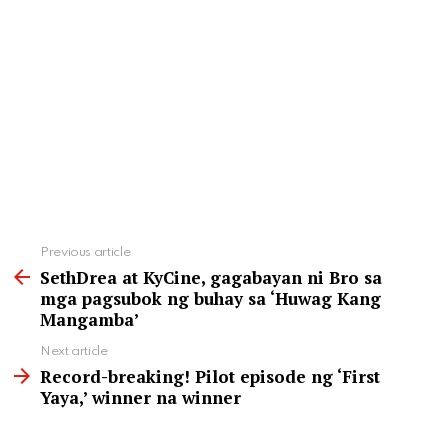
See
Previous article
more
SethDrea at KyCine, gagabayan ni Bro sa
mga pagsubok ng buhay sa ‘Huwag Kang
Mangamba’
Next article
Record-breaking! Pilot episode ng ‘First
Yaya,’ winner na winner