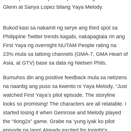
Glenn at Sanya Lopez bilang Yaya Melody.
Bukod kasi sa nakamit ng serye ang third spot sa
Philippine Twitter trends kagabi, nakapagtala rin ang
First Yaya ng overnight NUTAM People rating na
23% mula sa tatlong channels (GMA-7, GMA Heart of
Asia, at GTV) base sa data ng Nielsen Phils.
Bumuhos din ang positive feedback mula sa netizens
na naantig ang puso sa kwento ni Yaya Melody, “Just
watched First Yaya’s pilot episode. The storyline
looks so promising! The characters are all relatable. I
started losing it when Gemrose and Melody played
the “Ilong2x” game. Grabe na ‘yung iyak ko pilot
episode pa lang! Already excited for tonight’s