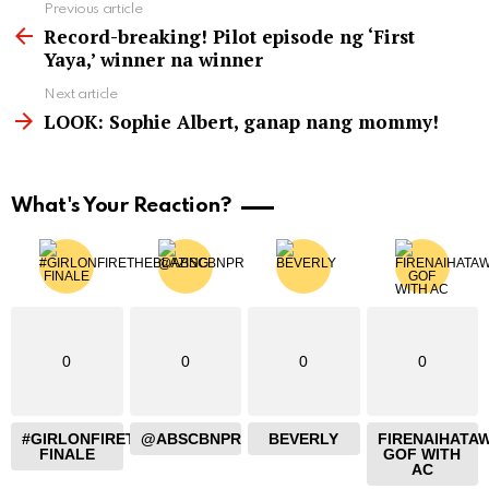
See
Previous article
more
Record-breaking! Pilot episode ng ‘First
Yaya,’ winner na winner
Next article
LOOK: Sophie Albert, ganap nang mommy!
What's Your Reaction?
0
0
0
0
#GIRLONFIRETHEBLAZING
@ABSCBNPR
BEVERLY
FIRENAIHATA
FINALE
GOF WITH
AC