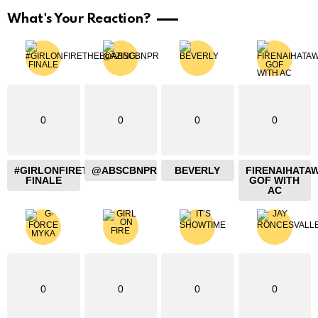
What's Your Reaction?
0
0
0
0
#GIRLONFIRETHEBLAZING
@ABSCBNPR
BEVERLY
FIRENAIHATA
FINALE
GOF WITH
AC
0
0
0
0