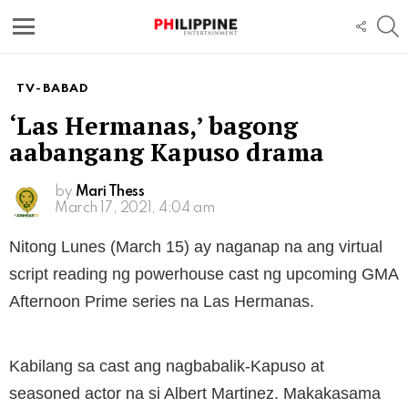
S
FOLL
US
Menu
TV-BABAD
‘Las Hermanas,’ bagong
aabangang Kapuso drama
by
Mari Thess
March 17, 2021, 4:04 am
Nitong Lunes (March 15) ay naganap na ang virtual
script reading ng powerhouse cast ng upcoming GMA
Afternoon Prime series na Las Hermanas.
Kabilang sa cast ang nagbabalik-Kapuso at
seasoned actor na si Albert Martinez. Makakasama