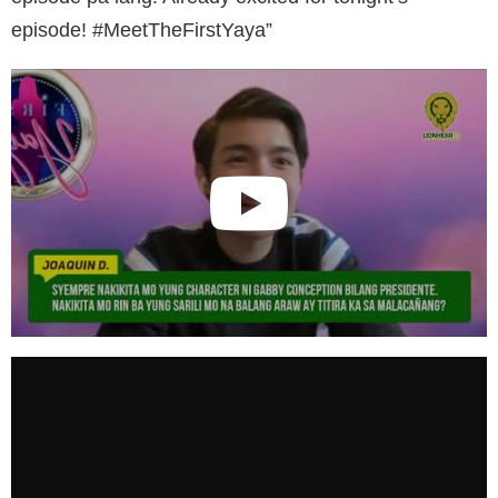
episode! #MeetTheFirstYaya”