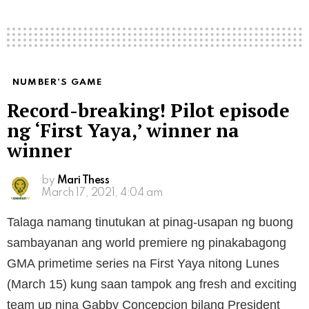
NUMBER'S GAME
Record-breaking! Pilot episode
ng ‘First Yaya,’ winner na
winner
by
Mari Thess
March 17, 2021, 4:04 am
Talaga namang tinutukan at pinag-usapan ng buong
sambayanan ang world premiere ng pinakabagong
GMA primetime series na First Yaya nitong Lunes
(March 15) kung saan tampok ang fresh and exciting
team up nina Gabby Concepcion bilang President