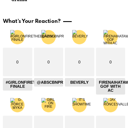
What's Your Reaction?
0
0
0
0
#GIRLONFIRETHEBLAZING
@ABSCBNPR
BEVERLY
FIRENAIHATA
FINALE
GOF WITH
AC