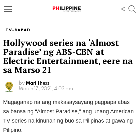
S
FOLL
US
Menu
TV-BABAD
Hollywood series na ‘Almost
Paradise’ ng ABS-CBN at
Electric Entertainment, eere na
sa Marso 21
by
Mari Thess
March 17, 2021, 4:03 am
Magaganap na ang makasaysayang pagpapalabas
sa bansa ng “Almost Paradise,” ang unang American
TV series na kinunan ng buo sa Pilipinas at gawa ng
Pilipino.