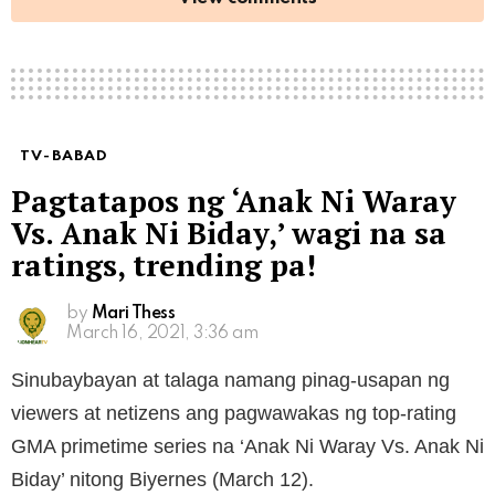
TV-BABAD
Pagtatapos ng ‘Anak Ni Waray
Vs. Anak Ni Biday,’ wagi na sa
ratings, trending pa!
by
Mari Thess
March 16, 2021, 3:36 am
Sinubaybayan at talaga namang pinag-usapan ng
viewers at netizens ang pagwawakas ng top-rating
GMA primetime series na ‘Anak Ni Waray Vs. Anak Ni
Biday’ nitong Biyernes (March 12).