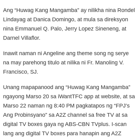
Ang “Huwag Kang Mangamba” ay nilikha nina Rondel
Lindayag at Danica Domingo, at mula sa direksyon
nina Emmanuel Q. Palo, Jerry Lopez Sineneng, at
Darnel Villaflor.
Inawit naman ni Angeline ang theme song ng serye
na may parehong titulo at nilika ni Fr. Manoling V.
Francisco, SJ.
Unang mapapanood ang “Huwag Kang Mangamba”
ngayong Marso 20 sa iWantTFC app at website, at sa
Marso 22 naman ng 8:40 PM pagkatapos ng “FPJ’s
Ang Probinsyano” sa A2Z channel sa free TV at sa
digital TV boxes gaya ng ABS-CBN TVplus. I-scan
lang ang digital TV boxes para hanapin ang A2Z