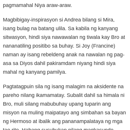
pagmamahal Niya araw-araw.
Magbibigay-inspirasyon si Andrea bilang si Mira,
isang bulag na batang ulila. Sa kabila ng kanyang
sitwasyon, hindi siya nawawalan ng tiwala kay Bro at
nananatiling positibo sa buhay. Si Joy (Francine)
naman ay isang rebeldeng anak na nawalan ng pag-
asa sa Diyos dahil pakiramdam niyang hindi siya
mahal ng kanyang pamilya.
Pagtatagpuin sila ng isang malagim na aksidente na
pareho nilang ikamamatay. Subalit dahil sa himala ni
Bro, muli silang mabubuhay upang tuparin ang
misyon na muling maipatayo ang simbahan sa bayan
ng Hermoso at ibalik ang pananampalataya ng mga
tao rito. Habang susubukan nilang magkasundo,