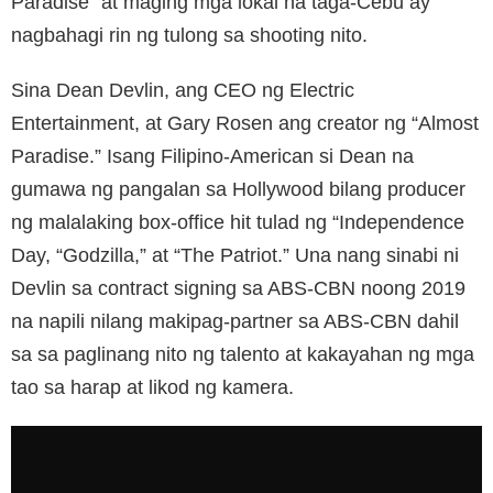
Paradise” at maging mga lokal na taga-Cebu ay
nagbahagi rin ng tulong sa shooting nito.
Sina Dean Devlin, ang CEO ng Electric
Entertainment, at Gary Rosen ang creator ng “Almost
Paradise.” Isang Filipino-American si Dean na
gumawa ng pangalan sa Hollywood bilang producer
ng malalaking box-office hit tulad ng “Independence
Day, “Godzilla,” at “The Patriot.” Una nang sinabi ni
Devlin sa contract signing sa ABS-CBN noong 2019
na napili nilang makipag-partner sa ABS-CBN dahil
sa sa paglinang nito ng talento at kakayahan ng mga
tao sa harap at likod ng kamera.