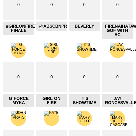
0
0
0
0
#GIRLONFIRETHEBLAZING
@ABSCBNPR
BEVERLY
FIRENAIHATA
FINALE
GOF WITH
AC
0
0
0
0
G-FORCE
GIRL ON
IT’S
JAY
MYKA
FIRE
SHOWTIME
RONCESVALL