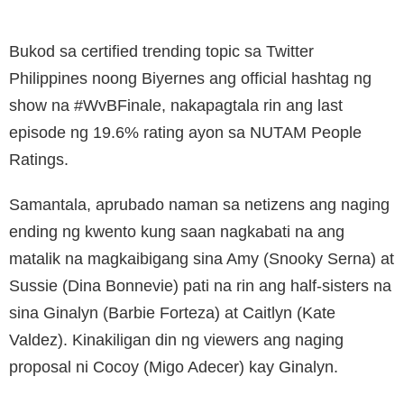
Bukod sa certified trending topic sa Twitter
Philippines noong Biyernes ang official hashtag ng
show na #WvBFinale, nakapagtala rin ang last
episode ng 19.6% rating ayon sa NUTAM People
Ratings.
Samantala, aprubado naman sa netizens ang naging
ending ng kwento kung saan nagkabati na ang
matalik na magkaibigang sina Amy (Snooky Serna) at
Sussie (Dina Bonnevie) pati na rin ang half-sisters na
sina Ginalyn (Barbie Forteza) at Caitlyn (Kate
Valdez). Kinakiligan din ng viewers ang naging
proposal ni Cocoy (Migo Adecer) kay Ginalyn.