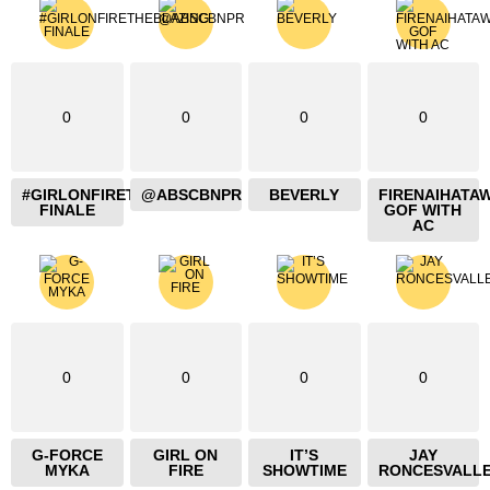
0
0
0
0
#GIRLONFIRETHEBLAZING
@ABSCBNPR
BEVERLY
FIRENAIHATA
FINALE
GOF WITH
AC
0
0
0
0
G-FORCE
GIRL ON
IT’S
JAY
MYKA
FIRE
SHOWTIME
RONCESVALL