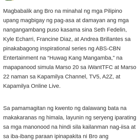
Magbabalik ang Bro na minahal ng mga Pilipino
upang magbigay ng pag-asa at damayan ang mga
nangangambang puso kasama sina Seth Fedelin,
Kyle Echarri, Francine Diaz, at Andrea Brillantes sa
pinakabagong inspirational series ng ABS-CBN
Entertainment na “Huwag Kang Mangamba,” na
mapapanood simula Marso 20 sa iWantTFC at Marso
22 naman sa Kapamilya Channel, TV5, A2Z, at
Kapamilya Online Live.
Sa pamamagitan ng kwento ng dalawang bata na
makakaranas ng himala, layunin ng seryeng iparating
sa mga manonood na hindi sila kailanman nag-iisa at
sa iba-ibang paraan ipinapakita ni Bro ang