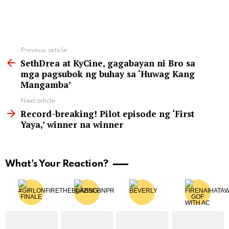
See
Previous article
more
SethDrea at KyCine, gagabayan ni Bro sa
mga pagsubok ng buhay sa ‘Huwag Kang
Mangamba’
Next article
Record-breaking! Pilot episode ng ‘First
Yaya,’ winner na winner
What's Your Reaction?