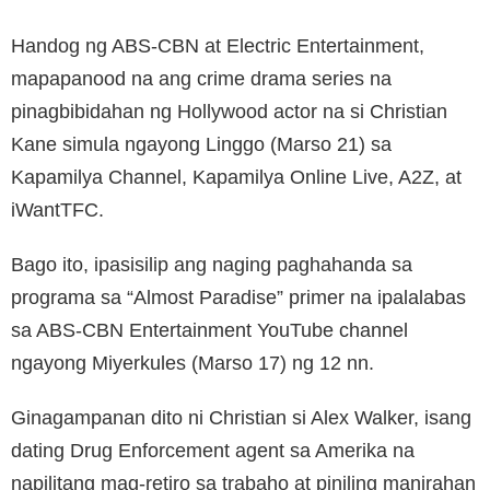
Handog ng ABS-CBN at Electric Entertainment,
mapapanood na ang crime drama series na
pinagbibidahan ng Hollywood actor na si Christian
Kane simula ngayong Linggo (Marso 21) sa
Kapamilya Channel, Kapamilya Online Live, A2Z, at
iWantTFC.
Bago ito, ipasisilip ang naging paghahanda sa
programa sa “Almost Paradise” primer na ipalalabas
sa ABS-CBN Entertainment YouTube channel
ngayong Miyerkules (Marso 17) ng 12 nn.
Ginagampanan dito ni Christian si Alex Walker, isang
dating Drug Enforcement agent sa Amerika na
napilitang mag-retiro sa trabaho at piniling manirahan