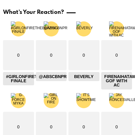
What's Your Reaction?
0
0
0
0
#GIRLONFIRETHEBLAZING
@ABSCBNPR
BEVERLY
FIRENAIHATA
FINALE
GOF WITH
AC
0
0
0
0