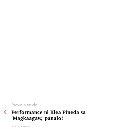
See
Previous article
more
Performance ni Klea Pineda sa
‘Magkaagaw,’ panalo!