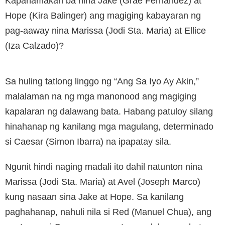
Kapahamakan ba nina Jake (Grae Fernandez) at
Hope (Kira Balinger) ang magiging kabayaran ng
pag-aaway nina Marissa (Jodi Sta. Maria) at Ellice
(Iza Calzado)?
Sa huling tatlong linggo ng “Ang Sa Iyo Ay Akin,”
malalaman na ng mga manonood ang magiging
kapalaran ng dalawang bata. Habang patuloy silang
hinahanap ng kanilang mga magulang, determinado
si Caesar (Simon Ibarra) na ipapatay sila.
Ngunit hindi naging madali ito dahil natunton nina
Marissa (Jodi Sta. Maria) at Avel (Joseph Marco)
kung nasaan sina Jake at Hope. Sa kanilang
paghahanap, nahuli nila si Red (Manuel Chua), ang