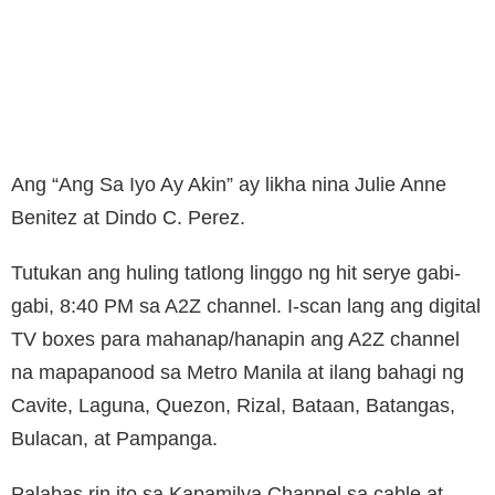
Ang “Ang Sa Iyo Ay Akin” ay likha nina Julie Anne
Benitez at Dindo C. Perez.
Tutukan ang huling tatlong linggo ng hit serye gabi-
gabi, 8:40 PM sa A2Z channel. I-scan lang ang digital
TV boxes para mahanap/hanapin ang A2Z channel
na mapapanood sa Metro Manila at ilang bahagi ng
Cavite, Laguna, Quezon, Rizal, Bataan, Batangas,
Bulacan, at Pampanga.
Palabas rin ito sa Kapamilya Channel sa cable at