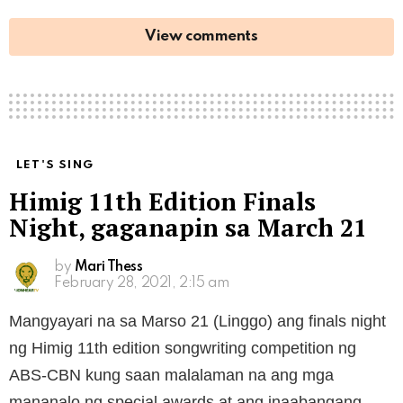
View comments
LET'S SING
Himig 11th Edition Finals
Night, gaganapin sa March 21
by
Mari Thess
February 28, 2021, 2:15 am
Mangyayari na sa Marso 21 (Linggo) ang finals night
ng Himig 11th edition songwriting competition ng
ABS-CBN kung saan malalaman na ang mga
mananalo ng special awards at ang inaabangang