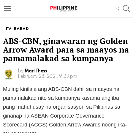
S
FOLL
US
Menu
TV-BABAD
ABS-CBN, ginawaran ng Golden
Arrow Award para sa maayos na
pamamalakad sa kumpanya
by
Mari Thess
February 28, 2021, 9:23 pm
Muling kinilala ang ABS-CBN dahil sa maayos na
pamamalakad nito sa kumpanya kasama ang iba
pang mahuhusay na organisasyon sa Pilipinas sa
ginanap na ASEAN Corporate Governance
Scorecard (ACGS) Golden Arrow Awards noong ika-