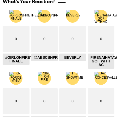
What's Your Reaction?
0
0
0
0
#GIRLONFIRETHEBLAZING
@ABSCBNPR
BEVERLY
FIRENAIHATA
FINALE
GOF WITH
AC
0
0
0
0