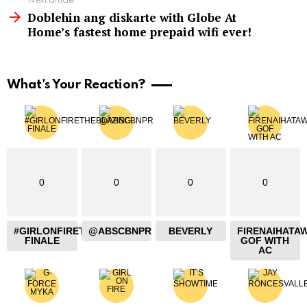
Next article
Doblehin ang diskarte with Globe At
Home’s fastest home prepaid wifi ever!
What's Your Reaction?
0
0
0
0
#GIRLONFIRETHEBLAZING
@ABSCBNPR
BEVERLY
FIRENAIHATA
FINALE
GOF WITH
AC