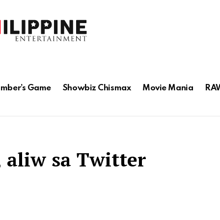
mber’s Game
Showbiz Chismax
Movie Mania
RAW
 aliw sa Twitter