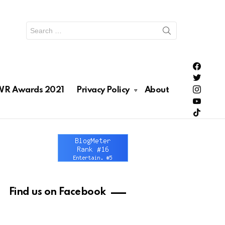
Search
for:
PH Enter
PH Enter
Lionhea
R Awards 2021
Privacy Policy
About
RAWRNa
Lionhea
Find us on Facebook