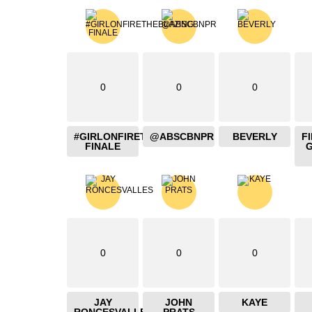
0
0
0
#GIRLONFIRETHEBLAZING
@ABSCBNPR
BEVERLY
F
FINALE
0
0
0
JAY
JOHN
KAYE