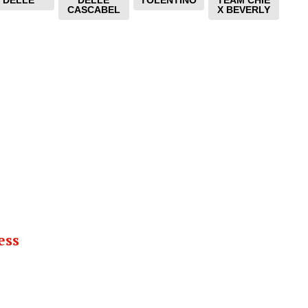
DELLE
DELLE
TOLENTINO
TEAM CHIE
CASCABEL
X BEVERLY
ess