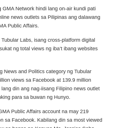
GMA Network hindi lang on-air kundi pati
 online news outlets sa Pilipinas ang dalawang
A Public Affairs.
Tubular Labs, isang cross-platform digital
kat ng total views ng iba’t ibang websites
g News and Politics category ng Tubular
ion views sa Facebook at 139.9 million
ng din ang nag-iisang Filipino news outlet
nking para sa buwan ng Hunyo.
MA Public Affairs account na may 219
ion sa Facebook. Kabilang din sa most viewed