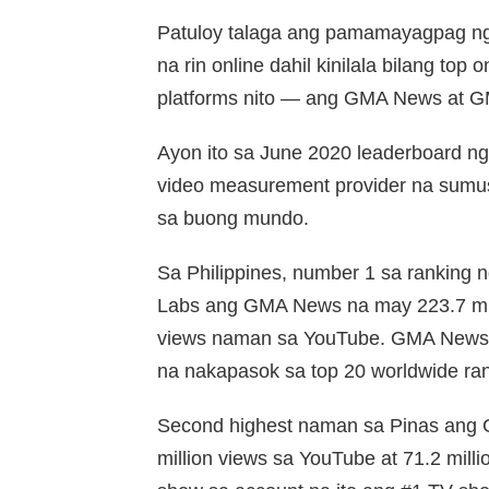
Patuloy talaga ang pamamayagpag ng 
na rin online dahil kinilala bilang top
platforms nito — ang GMA News at GM
Ayon ito sa June 2020 leaderboard ng 
video measurement provider na sumusu
sa buong mundo.
Sa Philippines, number 1 sa ranking n
Labs ang GMA News na may 223.7 mill
views naman sa YouTube. GMA News la
na nakapasok sa top 20 worldwide ra
Second highest naman sa Pinas ang G
million views sa YouTube at 71.2 mill