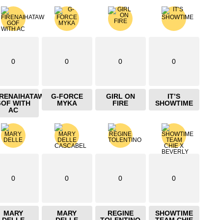
0
0
0
0
IRENAIHATAW
G-FORCE
GIRL ON
IT’S
GOF WITH
MYKA
FIRE
SHOWTIME
AC
0
0
0
0
MARY
MARY
REGINE
SHOWTIME