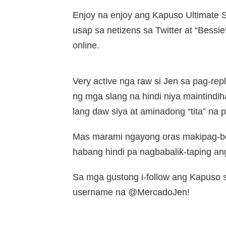
Enjoy na enjoy ang Kapuso Ultimate S
usap sa netizens sa Twitter at “Bessi
online.
Very active nga raw si Jen sa pag-rep
ng mga slang na hindi niya maintindih
lang daw siya at aminadong “tita” na p
Mas marami ngayong oras makipag-bon
habang hindi pa nagbabalik-taping an
Sa mga gustong i-follow ang Kapuso s
username na @MercadoJen!