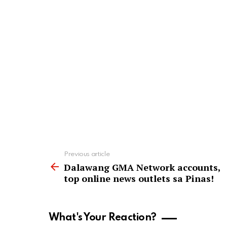
See
Previous article
more
Dalawang GMA Network accounts,
top online news outlets sa Pinas!
What's Your Reaction?