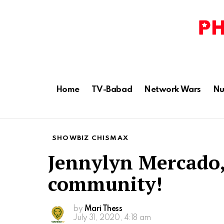
Home
TV-Babad
Network Wars
Nu
SHOWBIZ CHISMAX
Jennylyn Mercado,
community!
by
Mari Thess
July 31, 2020, 4:18 am