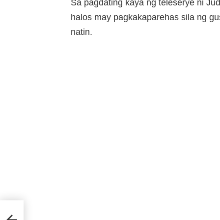
Sa pagdating kaya ng teleserye ni Ju
halos may pagkakaparehas sila ng gu
natin.