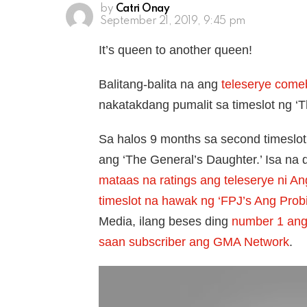
by
Catri Onay
September 21, 2019, 9:45 pm
It’s queen to another queen!
Balitang-balita na ang
teleserye comeb
nakatakdang pumalit sa timeslot ng ‘T
Sa halos 9 months sa second timeslo
ang ‘The General’s Daughter.’ Isa 
mataas na ratings ang teleserye ni An
timeslot na hawak ng ‘FPJ’s Ang Prob
Media, ilang beses ding
number 1 ang
saan subscriber ang GMA Network
.