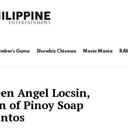
mber’s Game
Showbiz Chismax
Movie Mania
RAW
en Angel Locsin,
n of Pinoy Soap
antos