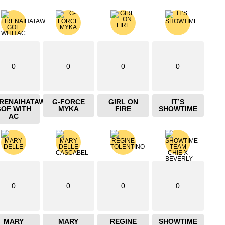
0
0
0
0
IRENAIHATAW
G-FORCE
GIRL ON
IT’S
GOF WITH
MYKA
FIRE
SHOWTIME
AC
0
0
0
0
MARY
MARY
REGINE
SHOWTIME