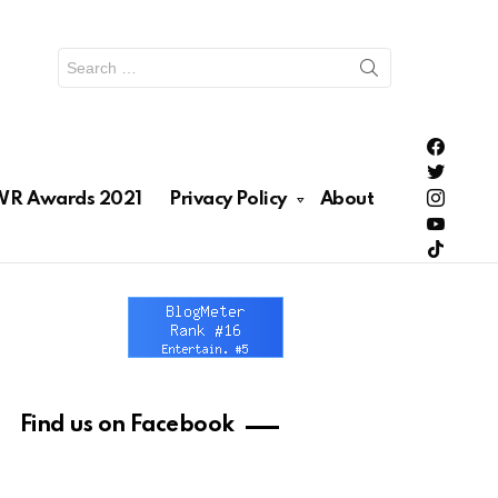
Search
for:
PH Enter
PH Enter
Lionhea
R Awards 2021
Privacy Policy
About
RAWRNa
Lionhea
Find us on Facebook