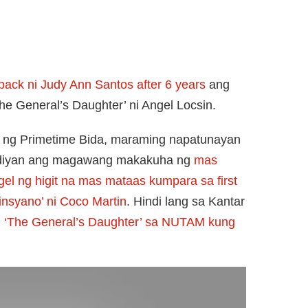
ack ni Judy Ann Santos after 6 years
ang
he General’s Daughter’ ni Angel Locsin.
t ng Primetime Bida, maraming napatunayan
na diyan ang magawang makakuha ng
mas
gel ng higit na mas mataas kumpara sa first
insyano’ ni Coco Martin
. Hindi lang sa Kantar
 ‘The General’s Daughter’ sa NUTAM kung