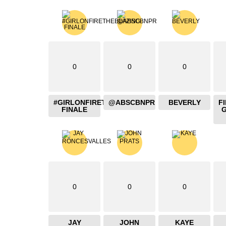
0
0
0
#GIRLONFIRETHEBLAZING
@ABSCBNPR
BEVERLY
F
FINALE
0
0
0
JAY
JOHN
KAYE