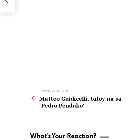
See
Previous article
more
Matteo Guidicelli, tuloy na sa
‘Pedro Penduko’
What's Your Reaction?